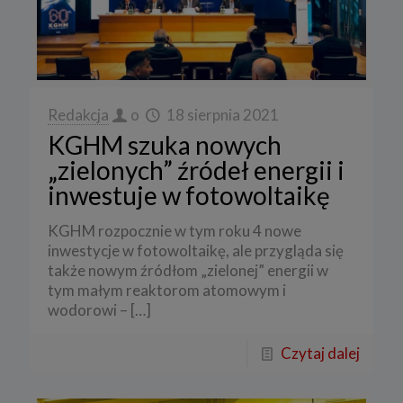
Redakcja
o
18 sierpnia 2021
KGHM szuka nowych
„zielonych” źródeł energii i
inwestuje w fotowoltaikę
KGHM rozpocznie w tym roku 4 nowe
inwestycje w fotowoltaikę, ale przygląda się
także nowym źródłom „zielonej” energii w
tym małym reaktorom atomowym i
wodorowi –
[…]
Czytaj dalej