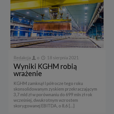
Redakcja
o
18 sierpnia 2021
Wyniki KGHM robią
wrażenie
KGHM zamknął I półrocze tego roku
skonsolidowanym zyskiem przekraczającym
3,7 mld zł w porównaniu do 699 mln zł rok
wcześniej, dwukrotnym wzrostem
skorygowanej EBITDA, o 8,6
[…]