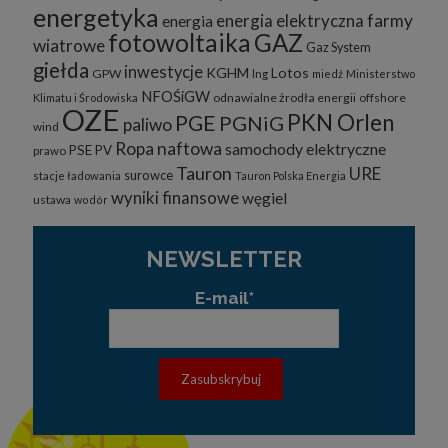
energetyka
energia elektryczna
farmy
energia
fotowoltaika
GAZ
wiatrowe
Gaz System
giełda
inwestycje
KGHM
Lotos
GPW
lng
miedź
Ministerstwo
NFOŚiGW
odnawialne żrodła energii
offshore
Klimatu i Środowiska
OZE
PKN Orlen
PGE
PGNiG
paliwo
wind
Ropa naftowa
samochody elektryczne
PSE
PV
prawo
Tauron
URE
surowce
stacje ładowania
Tauron Polska Energia
wyniki finansowe
węgiel
ustawa
wodór
NEWSLETTER
E-mail*