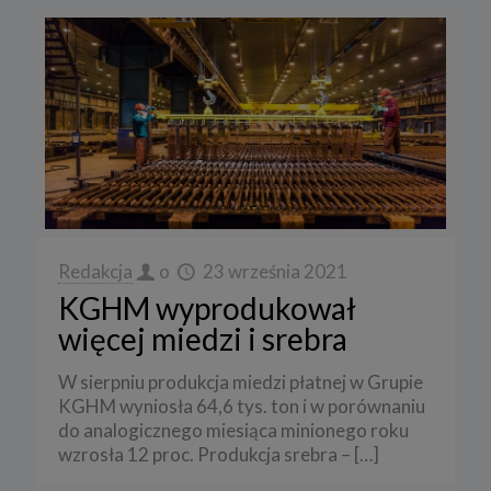
Redakcja
o
23 września 2021
KGHM wyprodukował
więcej miedzi i srebra
W sierpniu produkcja miedzi płatnej w Grupie
KGHM wyniosła 64,6 tys. ton i w porównaniu
do analogicznego miesiąca minionego roku
wzrosła 12 proc. Produkcja srebra –
[…]