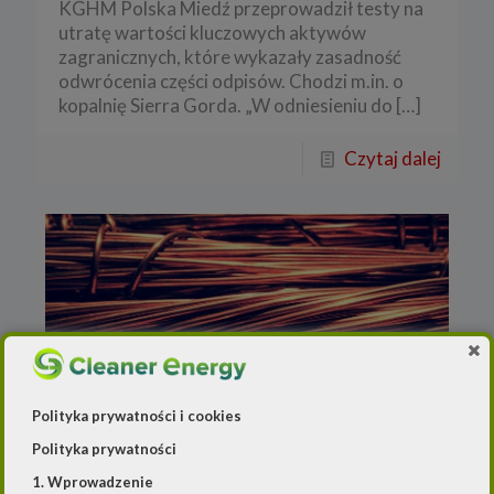
KGHM Polska Miedź przeprowadził testy na
utratę wartości kluczowych aktywów
zagranicznych, które wykazały zasadność
odwrócenia części odpisów. Chodzi m.in. o
kopalnię Sierra Gorda. „W odniesieniu do
[…]
Czytaj dalej
Polityka prywatności i cookies
Polityka prywatności
Redakcja
o
21 lipca 2021
1. Wprowadzenie