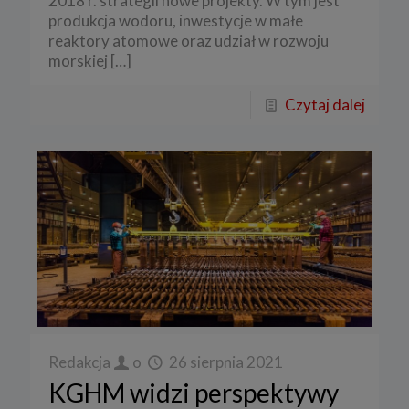
2018 r. strategii nowe projekty. W tym jest
produkcja wodoru, inwestycje w małe
reaktory atomowe oraz udział w rozwoju
morskiej
[…]
Czytaj dalej
Redakcja
o
26 sierpnia 2021
KGHM widzi perspektywy