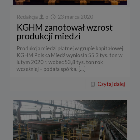
Redakcja
o
23 marca 2020
KGHM zanotował wzrost
produkcji miedzi
Produkcja miedzi płatnej w grupie kapitałowej
KGHM Polska Miedź wyniosła 55,3 tys. ton w
lutym 2020 r. wobec 53,8 tys. ton rok
wcześniej – podała spółka.
[…]
Czytaj dalej