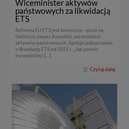
Wiceminister aktywów
państwowych za likwidacją
ETS
Reforma EU ETS jest konieczna – pisze na
twitterze Janusz Kowalski, wiceminister
aktywów państwowych. Apeluje jednocześnie
o likwidację ETS od 2021 r. „Jak pomóc
europejskiej i
[…]
Czytaj dalej