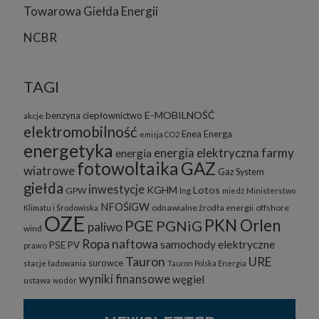
Towarowa Giełda Energii
NCBR
TAGI
E-MOBILNOŚĆ
benzyna
ciepłownictwo
akcje
elektromobilność
Enea
Energa
emisja CO2
energetyka
energia elektryczna
farmy
energia
fotowoltaika
GAZ
wiatrowe
Gaz System
giełda
inwestycje
KGHM
Lotos
GPW
lng
miedź
Ministerstwo
NFOŚiGW
odnawialne żrodła energii
offshore
Klimatu i Środowiska
OZE
PKN Orlen
PGE
PGNiG
paliwo
wind
Ropa naftowa
samochody elektryczne
PSE
PV
prawo
Tauron
URE
surowce
stacje ładowania
Tauron Polska Energia
wyniki finansowe
węgiel
ustawa
wodór