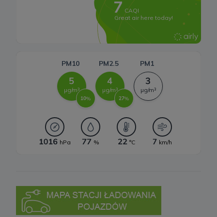
Systemy magazynowania energii
W każdej chwili przysługuje Ci prawo do wniesienia sprzeciwu
wobec przetwarzania Twoich danych opisanych powyżej.
Przestaniemy przetwarzać Twoje dane w tych celach, chyba że
będziemy w stanie wykazać, że w stosunku do Twoich danych
istnieją dla nas ważne prawnie uzasadnione podstawy, które są
nadrzędne wobec Twoich interesów, praw i wolności lub Twoje
dane będą nam niezbędne do ewentualnego ustalenia,
dochodzenia lub obrony roszczeń.
W każdej chwili przysługuje Ci prawo do wniesienia sprzeciwu
wobec przetwarzania Twoich danych w celu prowadzenia
marketingu bezpośredniego. Jeżeli skorzystasz z tego prawa –
zaprzestaniemy przetwarzania danych w tym celu.
7. Okres przechowywania danych
Twoje dane osobowe:
a) niezbędne do świadczenia usług, będą przechowywane przez
okres, w którym usługi te będą świadczone, oraz po zakończeniu
ich świadczenia, jednak wyłącznie jeżeli jest dozwolone lub
wymagane w świetle obowiązującego prawa np. przetwarzanie w
celach statystycznych, rozliczeniowych lub w celu dochodzenia
roszczeń,
b) niezbędne do dostosowania treści serwisu do zainteresowań,
prowadzenia marketingu usług własnych, pomiarów
statystycznych i udoskonalenia usług, będę przechowywane do
momentu wyrażenia sprzeciwu lub do czasu zakończenia