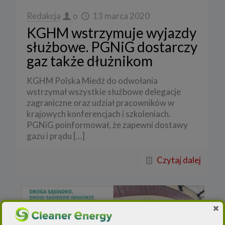
Redakcja
o
13 marca 2020
KGHM wstrzymuje wyjazdy
służbowe. PGNiG dostarczy
gaz także dłużnikom
KGHM Polska Miedź do odwołania
wstrzymał wszystkie służbowe delegacje
zagraniczne oraz udział pracowników w
krajowych konferencjach i szkoleniach.
PGNiG poinformował, że zapewni dostawy
gazu i prądu
[…]
Czytaj dalej