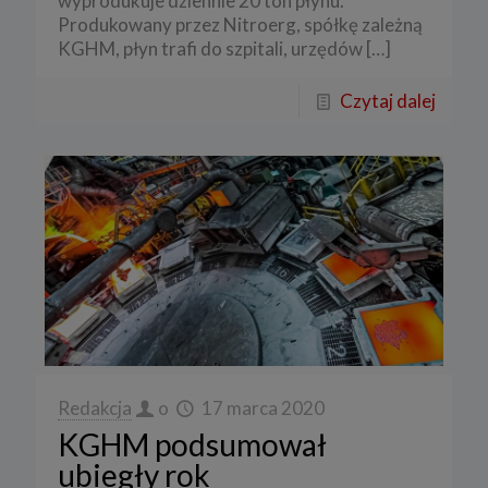
wyprodukuje dziennie 20 ton płynu.
Produkowany przez Nitroerg, spółkę zależną
KGHM, płyn trafi do szpitali, urzędów
[…]
Czytaj dalej
Redakcja
o
17 marca 2020
KGHM podsumował
ubiegły rok