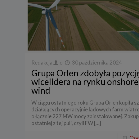
Redakcja
o
30 października 2024
Grupa Orlen zdobyła pozycj
wicelidera na rynku onshore
wind
W ciągu ostatniego roku Grupa Orlen kupiła s
działających operacyjnie lądowych farm wiat
o łącznie 227 MW mocy zainstalowanej. Zakup
ostatniej z tej puli, czyli FW
[…]
Czyt