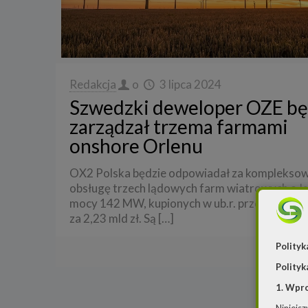
Redakcja
o
3 lipca 2024
Szwedzki deweloper OZE bę
zarządzał trzema farmami
onshore Orlenu
OX2 Polska będzie odpowiadał za komplekso
obsługę trzech lądowych farm wiatrowych o łą
mocy 142 MW, kupionych w ub.r. przez Grupę 
za 2,23 mld zł. Są
[…]
Polityk
Czyt
Polityk
1. Wpr