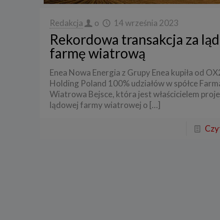
Przetwa
zainter
niezbęd
Redakcja
o
14 września 2023
w tych 
Rekordowa transakcja za lą
6. Praw
farmę wiatrową
W każde
danych 
będziem
Enea Nowa Energia z Grupy Enea kupiła od OX
uzasadn
Holding Poland 100% udziałów w spółce Farm
Twoje d
roszcze
Wiatrowa Bejsce, która jest właścicielem proj
lądowej farmy wiatrowej o
[…]
W każde
danych 
zaprzes
Czyt
7. Okr
Twoje 
a) niez
będą świ
dozwolo
statyst
b) niez
usług w
momentu