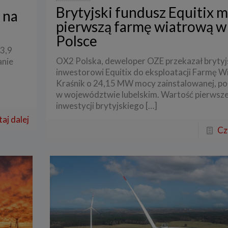
Brytyjski fundusz Equitix 
 na
pierwszą farmę wiatrową w
Polsce
3,9
OX2 Polska, deweloper OZE przekazał bryty
anie
inwestorowi Equitix do eksploatacji Farmę 
Kraśnik o 24,15 MW mocy zainstalowanej, p
w województwie lubelskim. Wartość pierwsze
inwestycji brytyjskiego
[…]
aj dalej
Cz