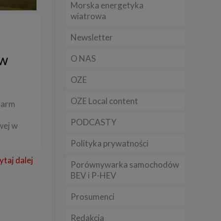
Morska energetyka
t
wiatrowa
sobowych
Newsletter
Twoich
 w
O NAS
ba że
prawnie
 lub
OZE
y
OZE Local content
farm
Twoich
rawa –
PODCASTY
wej w
Polityka prywatności
ytaj dalej
Porównywarka samochodów
i te
BEV i P-HEV
ch
Prosumenci
tingu
ne do
Redakcja
sług