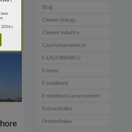
ityka
”).
Blog
prawo
by
Cleaner Energy
 2016 r.
i w
Cleaner Industry
(ogólne
 o
Czystsze powietrze
E-ŁADOWARKI 2
m jest
ie, przy
E-mapy
awy w
RS
E-mobilność
warzania
E-mobilność Local content
Fotowoltaika
Fotowoltaika
shore