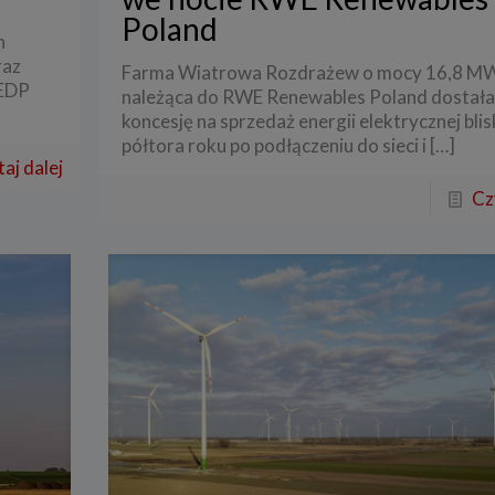
Poland
res przetwarzanych danych
h
raz
przetwarza dane, które użytkownicy podają lub udostępniają w historii przeg
Farma Wiatrowa Rozdrażew o mocy 16,8 M
 aplikacji w ramach korzystania z naszych usług (wraz ze zautomatyzowaną ana
 EDP
należąca do RWE Renewables Poland dostał
ści użytkownika na stronie).
koncesję na sprzedaż energii elektrycznej bli
przetwarza również dane, które użytkownik podaje w celu założenia konta lu
półtora roku po podłączeniu do sieci i
[…]
nia z usługi newslettera, tj. imię, nazwisko, adres e-mail.
aj dalej
i podstawa przetwarzania danych
Cz
ane będą przetwarzane do celu:
zacji usługi w oparciu o regulamin korzystania z serwisu, jeśli użytkownik zareje
nto lub skorzysta z usługi newslettera (podstawa z art. 6 ust. 1 lit. b RODO),
sowania treści serwisu do zainteresowań użytkownika, a także wykrywania n
miarów statystycznych i udoskonalenia usług, będącego realizacją naszego p
onego interesu (podstawa z art. 6 ust. 1 lit. f RODO),
tualnego ustalenia, dochodzenia lub obrony przed roszczeniami będącego real
 prawnie uzasadnionego w tym interesu (podstawa z art. 6 ust. 1 lit. f RODO)
óg podania danych
danych w celu realizacji usług jest niezbędne do świadczenia tych usług. W ra
nia tych danych usługa nie będzie mogła być świadczona.