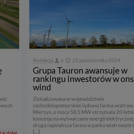
Redakcja
o
22 października 2024
ę
Grupa Tauron awansuje w
rankingu inwestorów w on
wind
ześć
Zlokalizowana w województwie
rowych
zachodniopomorskim lądowa farma wiatro
Mierzyn, o mocy 58,5 MW otrzymała 20-letn
koncesję na wytwarzanie energii elektrycznej
druga największa farma w parku wiatrowym
[…]
aj dalej