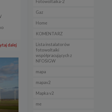
Fotowoltaika-2
Gaz
lądania
W
lizą
a
Home
sko
b
KOMENTARZ
Lista instalatorów
ytaj dalej
fotowoltaiki
współpracujących z
struje
NFOŚiGW
adużyć
mapa
rawnie
mapav2
izacją
.
Mapka v2
zie
me