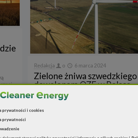
dzie
Redakcja
o
6 marca 2024
Zielone żniwa szwedzkiego
wą
dewelopera OZE w Polsce
cznej
Orlen
OX2, szwedzki deweloper OZE uzyskał w ub.r.
koron szwedzkich, tj. ok. 800 mln zł przycho
sprzedaży projektów rozwijanych w Polsce. S
a prywatności i cookies
aj dalej
m.in.
[…]
a prywatności
owadzenie
Cz