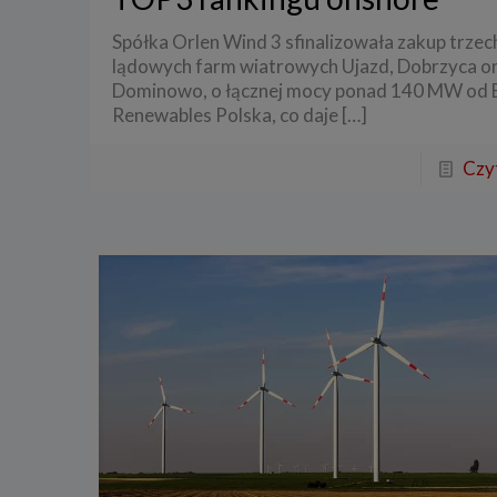
3. Zak
Spółka Orlen Wind 3 sfinalizowała zakup trzec
lądowych farm wiatrowych Ujazd, Dobrzyca o
Spółka 
stron i
Dominowo, o łącznej mocy ponad 140 MW od
aktywno
Renewables Polska, co daje
[…]
Spółka 
korzysta
Czyt
4. Cel 
Twoje d
a) reali
swoje ko
b) dopa
oraz po
uzasadni
c) ewen
naszego
5. Wym
Podanie 
niepoda