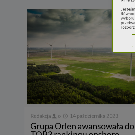
Niniejsz
Jesteśm
Równocz
wyboru 
przetwa
rozporz
w spraw
sprawie
rozporz
ochroni
2.
Admi
Niniejs
Cleaner
ul. Dąb
Krajowe
Warszaw
000077
Spółka,
danych
W spraw
Redakcja
o
14 października 2023
a) pod 
Grupa Orlen awansowała do
b) pisem
TOP3 rankingu onshore