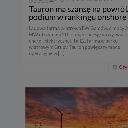
Tauron ma szansę na powrót
podium w rankingu onshore
Lądowa farma wiatrowa FW Gamów, o mocy 3
MW otrzymała 20-letnią koncesję na wytwarz
energii elektrycznej. Ta 12. farma w parku
wiatrowym Grupy Tauron powiększy moce
operacyjne w
[…]
Czyt