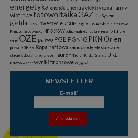
energetyka
energia elektryczna
farmy
energia
fotowoltaika
GAZ
wiatrowe
Gaz System
giełda
inwestycje
KGHM
Lotos
GPW
lng
miedź
Ministerstwo
NFOŚiGW
odnawialne żrodła energii
offshore
Klimatu i Środowiska
OZE
PKN Orlen
PGE
PGNiG
paliwo
wind
Ropa naftowa
samochody elektryczne
PSE
PV
prawo
Tauron
URE
surowce
stacje ładowania
Tauron Polska Energia
wyniki finansowe
węgiel
ustawa
wodór
NEWSLETTER
E-mail*