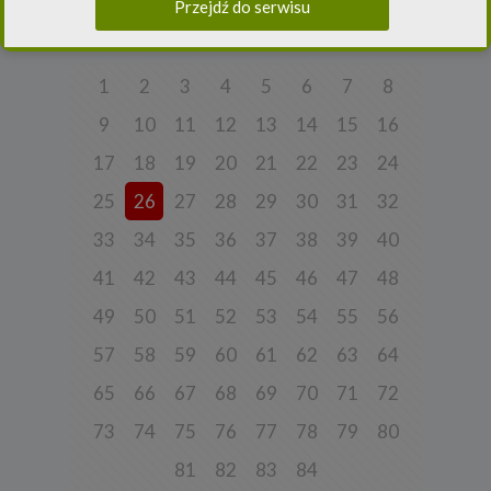
Przejdź do serwisu
10 maja 2018 roku o ochronie danych osobowych („
UODO
”).
Poprzednia strona
2.
Administrator danych osobowych
Niniejsza Polityka dotyczy przetwarzania danych osobowych,
1
2
3
4
5
6
7
8
których administratorem jest Cleaner Energy spółka z ograniczoną
odpowiedzialnością sp. k. z siedzibą w Warszawie, przy ul.
9
10
11
12
13
14
15
16
Dąbrowieckiej 6A lok. 6, 03-932 Warszawa, wpisana do rejestru
przedsiębiorców Krajowego Rejestru Sądowego, prowadzonego
przez Sąd Rejonowy dla m. st. Warszawy w Warszawie, XIII
17
18
19
20
21
22
23
24
Wydział Gospodarczy Krajowego Rejestru Sądowego za numerem
KRS 0000770248, REGON 382497533, NIP 1132992861
25
26
27
28
29
30
31
32
(„
Spółka
”).
33
34
35
36
37
38
39
40
Spółka, jako administrator danych osobowych, decyduje o celach i
sposobach przetwarzania danych osobowych użytkowników.
41
42
43
44
45
46
47
48
W sprawach ochrony swoich danych osobowych możesz
skontaktować się z nami:
49
50
51
52
53
54
55
56
a) pod adresem e-mail:
rodo@cleanerenergy.pl
57
58
59
60
61
62
63
64
b) pisemnie na adres siedziby Spółki.
65
66
67
68
69
70
71
72
73
74
75
76
77
78
79
80
3. Zakres przetwarzanych danych
81
82
83
84
Spółka przetwarza dane, które użytkownicy podają lub
udostępniają w historii przeglądania stron i aplikacji w ramach