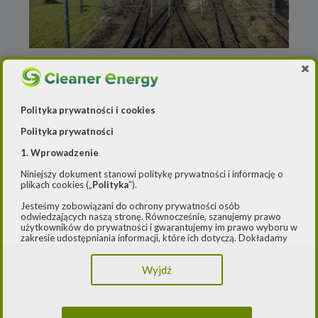
Redakcja
o
25 sierpnia 2021
PKN Orlen, PKP i Pesa będą
Polityka prywatności i cookies
współpracować przy
Polityka prywatności
rozwoju napędów
1. Wprowadzenie
zasilanych wodorem
Niniejszy dokument stanowi politykę prywatności i informację o
plikach cookies („
Polityka
”).
PKN Orlen, PKP S.A. i Pesa Bydgoszcz
podpisały list intencyjny w sprawie
Jesteśmy zobowiązani do ochrony prywatności osób
odwiedzających naszą stronę. Równocześnie, szanujemy prawo
współpracy na rzecz rozwoju zeroemisyjnego
użytkowników do prywatności i gwarantujemy im prawo wyboru w
transportu kolejowego, opartego o napędy
zakresie udostępniania informacji, które ich dotyczą. Dokładamy
zasilane wodorem – poinformowali
[…]
starań, aby przetwarzanie odbywało się zgodnie z obowiązującymi
przepisami, w szczególności rozporządzeniem Parlamentu
Wyjdź
Europejskiego i Rady (UE) 2016/979 z dnia 27 kwietnia 2016 r. w
sprawie ochrony osób fizycznych w związku z przetwarzaniem
Czytaj dalej
danych osobowych i w sprawie swobodnego przepływu takich
danych oraz uchylenia dyrektywy 95/46/WE (ogólne
rozporządzenie o ochronie danych) („
RODO
”) oraz ustawą z dnia