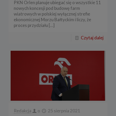
PKN Orlen planuje ubiegać się o wszystkie 11
nowych koncesji pod budowę farm
wiatrowych w polskiej wyłącznej strefie
ekonomicznej Morzu Bałtyckim i liczy, że
proces przydziału
[…]
Czytaj dalej
Redakcja
o
25 sierpnia 2021