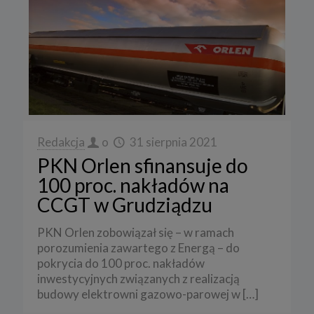
Redakcja
o
31 sierpnia 2021
PKN Orlen sfinansuje do
100 proc. nakładów na
CCGT w Grudziądzu
PKN Orlen zobowiązał się – w ramach
porozumienia zawartego z Energą – do
pokrycia do 100 proc. nakładów
inwestycyjnych związanych z realizacją
budowy elektrowni gazowo-parowej w
[…]