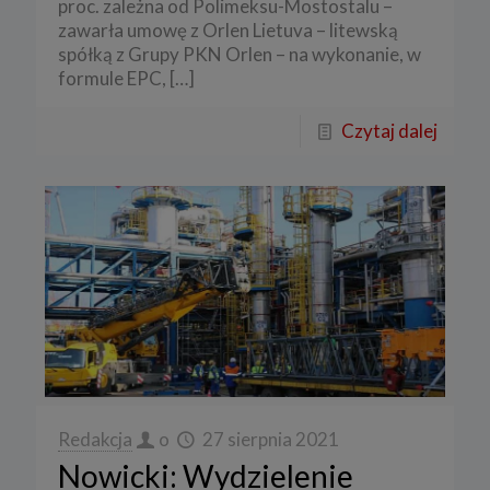
proc. zależna od Polimeksu-Mostostalu –
zawarła umowę z Orlen Lietuva – litewską
spółką z Grupy PKN Orlen – na wykonanie, w
formule EPC,
[…]
Czytaj dalej
Redakcja
o
27 sierpnia 2021
Nowicki: Wydzielenie