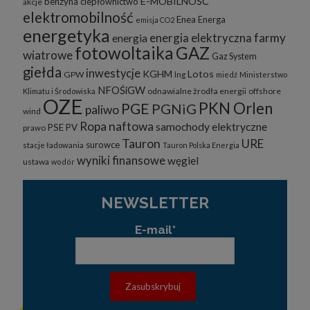
E-MOBILNOŚĆ
benzyna
ciepłownictwo
akcje
elektromobilność
Enea
Energa
emisja CO2
energetyka
energia elektryczna
farmy
energia
fotowoltaika
GAZ
wiatrowe
Gaz System
giełda
inwestycje
KGHM
Lotos
GPW
lng
miedź
Ministerstwo
NFOŚiGW
odnawialne żrodła energii
offshore
Klimatu i Środowiska
OZE
PKN Orlen
PGE
PGNiG
paliwo
wind
Ropa naftowa
samochody elektryczne
PSE
PV
prawo
Tauron
URE
surowce
stacje ładowania
Tauron Polska Energia
wyniki finansowe
węgiel
ustawa
wodór
NEWSLETTER
E-mail*