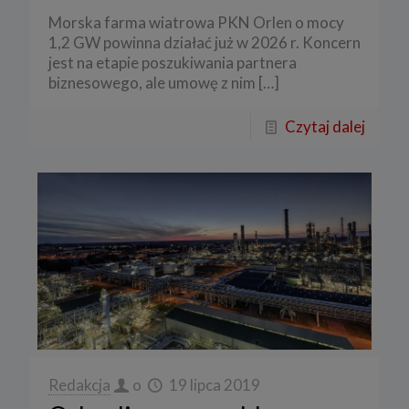
Morska farma wiatrowa PKN Orlen o mocy
1,2 GW powinna działać już w 2026 r. Koncern
jest na etapie poszukiwania partnera
biznesowego, ale umowę z nim
[…]
Czytaj dalej
Redakcja
o
19 lipca 2019