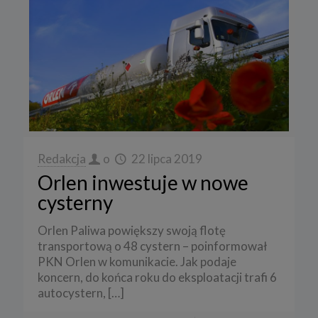
Redakcja
o
22 lipca 2019
Orlen inwestuje w nowe
cysterny
Orlen Paliwa powiększy swoją flotę
transportową o 48 cystern – poinformował
PKN Orlen w komunikacie. Jak podaje
koncern, do końca roku do eksploatacji trafi 6
autocystern,
[…]