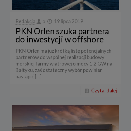
Redakcja
o
19 lipca 2019
PKN Orlen szuka partnera
do inwestycji w offshore
PKN Orlen ma już krótką listę potencjalnych
partnerów do wspólnej realizacji budowy
morskiej farmy wiatrowej o mocy 1,2 GW na
Bałtyku, zaś ostateczny wybór powinien
nastąpić
[…]
Czytaj dalej