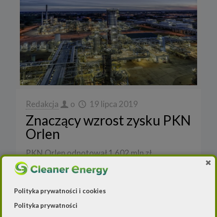
Redakcja
o
19 lipca 2019
Znaczący wzrost zysku PKN
Orlen
PKN Orlen odnotował 1 602 mln zł
skonsolidowanego zysku netto przypisanego
akcjonariuszom jednostki dominującej w II kw.
2019 r. wobec 1 744 mln zł zysku rok
[…]
Polityka prywatności i cookies
Polityka prywatności
Czytaj dalej