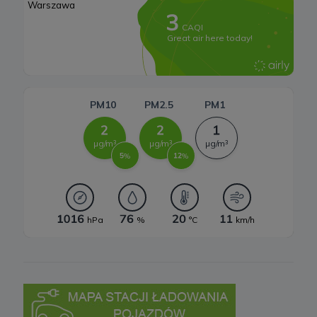
Systemy magazynowania energii
W każdej chwili przysługuje Ci prawo do wniesienia sprzeciwu
wobec przetwarzania Twoich danych opisanych powyżej.
Przestaniemy przetwarzać Twoje dane w tych celach, chyba że
będziemy w stanie wykazać, że w stosunku do Twoich danych
istnieją dla nas ważne prawnie uzasadnione podstawy, które są
nadrzędne wobec Twoich interesów, praw i wolności lub Twoje
dane będą nam niezbędne do ewentualnego ustalenia,
dochodzenia lub obrony roszczeń.
W każdej chwili przysługuje Ci prawo do wniesienia sprzeciwu
wobec przetwarzania Twoich danych w celu prowadzenia
marketingu bezpośredniego. Jeżeli skorzystasz z tego prawa –
zaprzestaniemy przetwarzania danych w tym celu.
7. Okres przechowywania danych
Twoje dane osobowe:
a) niezbędne do świadczenia usług, będą przechowywane przez
okres, w którym usługi te będą świadczone, oraz po zakończeniu
ich świadczenia, jednak wyłącznie jeżeli jest dozwolone lub
wymagane w świetle obowiązującego prawa np. przetwarzanie w
celach statystycznych, rozliczeniowych lub w celu dochodzenia
roszczeń,
b) niezbędne do dostosowania treści serwisu do zainteresowań,
prowadzenia marketingu usług własnych, pomiarów
statystycznych i udoskonalenia usług, będę przechowywane do
momentu wyrażenia sprzeciwu lub do czasu zakończenia