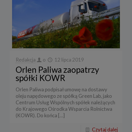
Redakcja
o
12 lipca 2019
Orlen Paliwa zaopatrzy
spółki KOWR
Orlen Paliwa podpisał umowę na dostawy
oleju napędowego ze spółką Green Lab, jako
Centrum Usług Wspólnych spółek należących
do Krajowego Ośrodka Wsparcia Rolnictwa
(KOWR). Do końca
[…]
Czytaj dalej