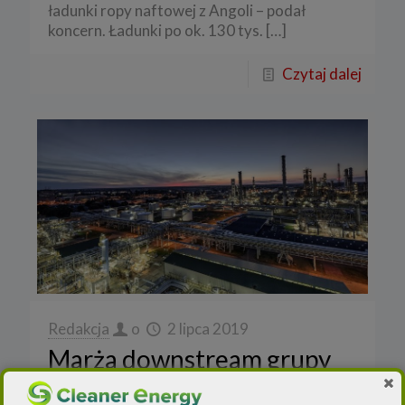
ładunki ropy naftowej z Angoli – podał
koncern. Ładunki po ok. 130 tys.
[…]
Czytaj dalej
Redakcja
o
2 lipca 2019
Marża downstream grupy
PKN Orlen nieznacznie