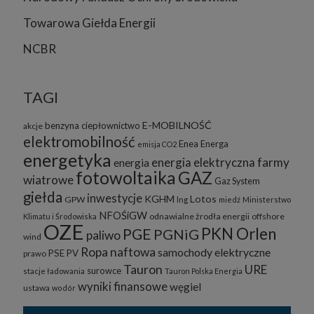
Towarowa Giełda Energii
NCBR
TAGI
E-MOBILNOŚĆ
benzyna
ciepłownictwo
akcje
elektromobilność
Enea
Energa
emisja CO2
energetyka
energia elektryczna
farmy
energia
fotowoltaika
GAZ
wiatrowe
Gaz System
giełda
inwestycje
KGHM
Lotos
GPW
lng
miedź
Ministerstwo
NFOŚiGW
odnawialne żrodła energii
offshore
Klimatu i Środowiska
OZE
PKN Orlen
PGE
PGNiG
paliwo
wind
Ropa naftowa
samochody elektryczne
PSE
PV
prawo
Tauron
URE
surowce
stacje ładowania
Tauron Polska Energia
wyniki finansowe
węgiel
ustawa
wodór