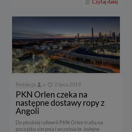
Czytaj dalej
Redakcja
o
2 lipca 2019
PKN Orlen czeka na
następne dostawy ropy z
Angoli
Do płockiej rafinerii PKN Orlen trafią na
początku sierpnia i września br. kolejne