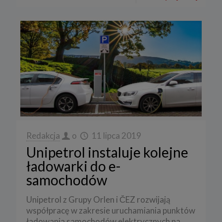
Redakcja
o
11 lipca 2019
Unipetrol instaluje kolejne
ładowarki do e-
samochodów
Unipetrol z Grupy Orlen i ČEZ rozwijają
współpracę w zakresie uruchamiania punktów
ładowania samochodów elektrycznych na