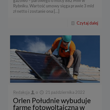
gazowo – parowego o mocy 882 MW w
Rybniku. Wartość umowy sięga prawie 3 mld
zł netto i zostanie ona
[…]
Czytaj dalej
Redakcja
o
21 października 2022
Orlen Południe wybuduje
farmę fotowoltaiczną w