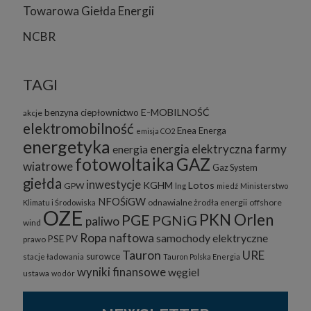
Towarowa Giełda Energii
NCBR
TAGI
E-MOBILNOŚĆ
benzyna
ciepłownictwo
akcje
elektromobilność
Enea
Energa
emisja CO2
energetyka
energia elektryczna
farmy
energia
fotowoltaika
GAZ
wiatrowe
Gaz System
giełda
inwestycje
KGHM
Lotos
GPW
lng
miedź
Ministerstwo
NFOŚiGW
odnawialne żrodła energii
offshore
Klimatu i Środowiska
OZE
PKN Orlen
PGE
PGNiG
paliwo
wind
Ropa naftowa
samochody elektryczne
PSE
PV
prawo
Tauron
URE
surowce
stacje ładowania
Tauron Polska Energia
wyniki finansowe
węgiel
ustawa
wodór