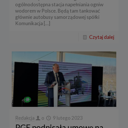
ogólnodostępna stacja napełniania ogniw
wodorem w Polsce. Będą tam tankować
głównie autobusy samorządowej spółki
Komunikacja
[…]
Czytaj dalej
Redakcja
o
9 lutego 2023
PGE podpisała umowę na