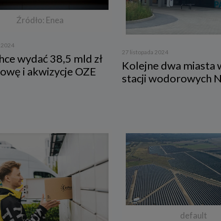
res przetwarzanych danych
Źródło: Enea
przetwarza dane, które użytkownicy podają lub udostępniają w historii przeg
 aplikacji w ramach korzystania z naszych usług (wraz ze zautomatyzowaną ana
a 2024
ści użytkownika na stronie).
27 listopada 2024
hce wydać 38,5 mld zł
przetwarza również dane, które użytkownik podaje w celu założenia konta lu
Kolejne dwa miasta w
nia z usługi newslettera, tj. imię, nazwisko, adres e-mail.
owę i akwizycje OZE
stacji wodorowych 
i podstawa przetwarzania danych
ane będą przetwarzane do celu:
zacji usługi w oparciu o regulamin korzystania z serwisu, jeśli użytkownik zareje
nto lub skorzysta z usługi newslettera (podstawa z art. 6 ust. 1 lit. b RODO),
sowania treści serwisu do zainteresowań użytkownika, a także wykrywania n
miarów statystycznych i udoskonalenia usług, będącego realizacją naszego p
onego interesu (podstawa z art. 6 ust. 1 lit. f RODO),
tualnego ustalenia, dochodzenia lub obrony przed roszczeniami będącego real
 prawnie uzasadnionego w tym interesu (podstawa z art. 6 ust. 1 lit. f RODO)
óg podania danych
danych w celu realizacji usług jest niezbędne do świadczenia tych usług. W ra
nia tych danych usługa nie będzie mogła być świadczona.
default