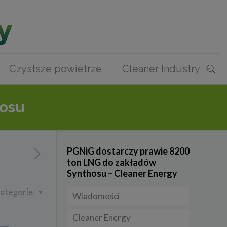
Czystsze powietrze
Cleaner Industry
hosu
PGNiG dostarczy prawie 8200
ton LNG do zakładów
Synthosu – Cleaner Energy
ategorie
Wiadomości
Cleaner Energy
Firmy