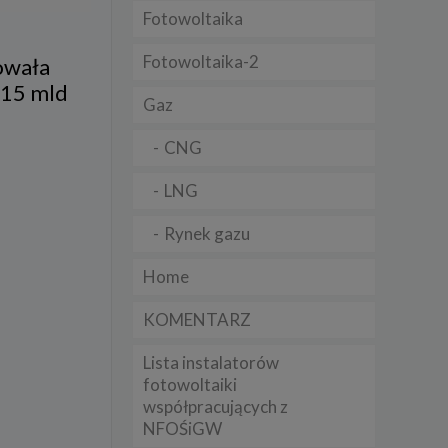
Fotowoltaika
t
sobowych
Fotowoltaika-2
owała
,15 mld
Gaz
Twoich
ba że
prawnie
CNG
 lub
y
LNG
Twoich
rawa –
Rynek gazu
Home
KOMENTARZ
i te
Lista instalatorów
ch
fotowoltaiki
współpracujących z
tingu
ne do
NFOŚiGW
sług