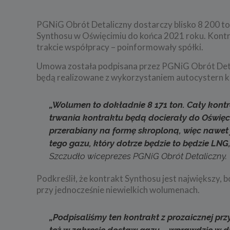
PGNiG Obrót Detaliczny dostarczy blisko 8 200 
Synthosu w Oświęcimiu do końca 2021 roku. Kontr
trakcie współpracy – poinformowały spółki.
Umowa została podpisana przez PGNiG Obrót Deta
będą realizowane z wykorzystaniem autocystern k
„Wolumen to dokładnie 8 171 ton. Cały kontra
trwania kontraktu będą docierały do Oświęcim
przerabiany na formę skroploną, więc nawet j
tego gazu, który dotrze będzie to będzie LNG
Szczudło wiceprezes PGNiG Obrót Detaliczny.
Podkreślił, że kontrakt Synthosu jest największy, b
przy jednocześnie niewielkich wolumenach.
„Podpisaliśmy ten kontrakt z prozaicznej prz
też w zakresie dostaw gazu – wprawdzie w du