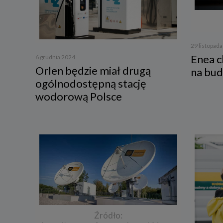
3. Zak
Spółka 
stron i
29 listopad
aktywno
Enea c
6 grudnia 2024
Spółka 
Orlen będzie miał drugą
korzysta
na bud
ogólnodostępną stację
4. Cel 
wodorową Polsce
Twoje d
a) reali
swoje ko
b) dopa
oraz po
uzasadni
c) ewen
naszego
5. Wym
Podanie 
niepoda
Źródło: