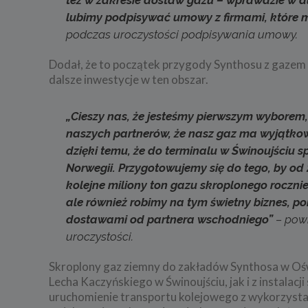
lubimy podpisywać umowy z firmami, które m
podczas uroczystości podpisywania umowy.
Dodał, że to początek przygody Synthosu z gazem 
dalsze inwestycje w ten obszar.
„Cieszy nas, że jesteśmy pierwszym wyborem,
naszych partnerów, że nasz gaz ma wyjątko
dzięki temu, że do terminalu w Świnoujściu
Norwegii. Przygotowujemy się do tego, by o
kolejne miliony ton gazu skroplonego roczni
ale również robimy na tym świetny biznes, 
dostawami od partnera wschodniego”
– powi
uroczystości.
Skroplony gaz ziemny do zakładów Synthosa w Ośw
Lecha Kaczyńskiego w Świnoujściu, jak i z instala
uruchomienie transportu kolejowego z wykorzyst