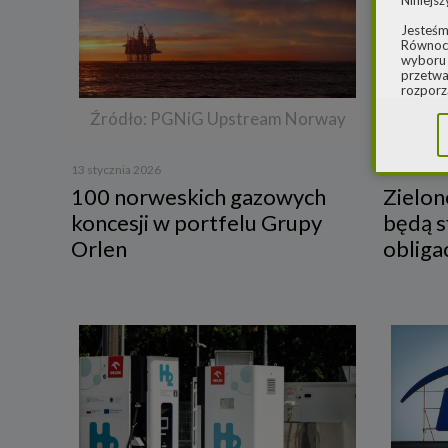
Niniejsz
Jesteśm
Równocz
wyboru 
przetwa
rozporz
w spraw
Źródło: PGNiG Upstream Norway
sprawie
rozporz
ochroni
13 stycznia 2026
1 lipca 2025
2.
Admi
100 norweskich gazowych
Zielon
Niniejs
koncesji w portfelu Grupy
będą 
Cleaner
ul. Dąb
Orlen
obliga
Krajowe
Warszaw
000077
Spółka,
danych
W spraw
a) pod 
b) pisem