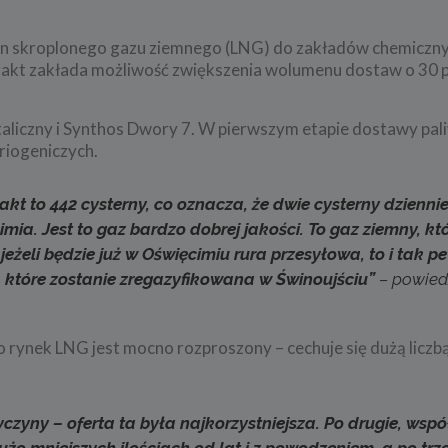
ton skroplonego gazu ziemnego (LNG) do zakładów chemiczn
akt zakłada możliwość zwiększenia wolumenu dostaw o 30 p
liczny i Synthos Dwory 7. W pierwszym etapie dostawy pa
riogeniczych.
kt to 442 cysterny, co oznacza, że dwie cysterny dziennie
ia. Jest to gaz bardzo dobrej jakości. To gaz ziemny, któ
eżeli będzie już w Oświęcimiu rura przesyłowa, to i tak p
, które zostanie zregazyfikowana w Świnoujściu”
– powied
o rynek LNG jest mocno rozproszony – cechuje się dużą liczbą 
yczyny – oferta ta była najkorzystniejsza. Po drugie, ws
żo mniejszych ilościach od lat i z powodzeniem, a po trz