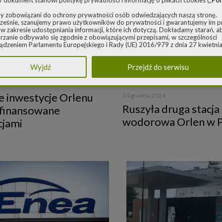
y dokument stanowi politykę prywatności i informację o plikach cookies („
Pol
y zobowiązani do ochrony prywatności osób odwiedzających naszą stronę.
eśnie, szanujemy prawo użytkowników do prywatności i gwarantujemy im 
w zakresie udostępniania informacji, które ich dotyczą. Dokładamy starań, a
rzanie odbywało się zgodnie z obowiązującymi przepisami, w szczególności
ądzeniem Parlamentu Europejskiego i Rady (UE) 2016/979 z dnia 27 kwietnia
ie ochrony osób fizycznych w związku z przetwarzaniem danych osobowych 
Źródło: PKN Orlen
 swobodnego przepływu takich danych oraz uchylenia dyrektywy 95/46/WE 
Wyjdź
Przejdź do serwisu
ądzenie o ochronie danych) („
RODO
”) oraz ustawą z dnia 10 maja 2018 roku
e danych osobowych („
UODO
”).
nistrator danych osobowych
e inwestycje Orlenu
24 grudnia 2024
za Polityka dotyczy przetwarzania danych osobowych, których administratore
Ruszyła druga stacja
sfinansowane
 Energy spółka z ograniczoną odpowiedzialnością sp. k. z siedzibą w Warszaw
wodorowa Orlen w P
rowieckiej 6A lok. 6, 03-932 Warszawa, wpisana do rejestru przedsiębiorców
cjami
go Rejestru Sądowego, prowadzonego przez Sąd Rejonowy dla m. st. Warsz
ie, XIII Wydział Gospodarczy Krajowego Rejestru Sądowego za numerem K
0248, REGON 382497533, NIP 1132992861 („
Spółka
”).
 jako administrator danych osobowych, decyduje o celach i sposobach przet
 osobowych użytkowników.
ach ochrony swoich danych osobowych możesz skontaktować się z nami:
adresem e-mail:
rodo@cleanerenergy.pl
nie na adres siedziby Spółki.