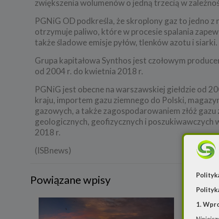
zwiększenia wolumenów o jedną trzecią w zależno
PGNiG OD podkreśla, że skroplony gaz to jedno z n
otrzymuje paliwo, które w procesie spalania zape
także śladowe emisje pyłów, tlenków azotu i siarki.
Grupa kapitałowa Synthos jest czołowym produce
od 2004 r. do kwietnia 2018 r.
PGNiG jest obecne na warszawskiej giełdzie od 20
kraju, importem gazu ziemnego do Polski, magaz
gazowych, a także zagospodarowaniem złóż gazu zi
geologicznych, geofizycznych i poszukiwawczych w
2018 r.
(ISBnews)
Polityk
Powiązane wpisy
Polityk
1. Wpr