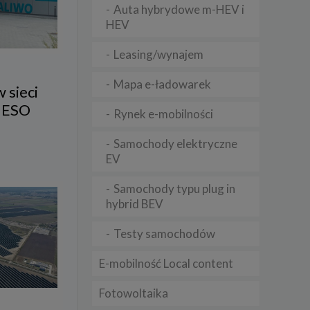
Auta hybrydowe m-HEV i
HEV
lądania
Leasing/wynajem
lizą
Mapa e-ładowarek
b
 sieci
NESO
Rynek e-mobilności
Samochody elektryczne
EV
struje
Samochody typu plug in
adużyć
rawnie
hybrid BEV
izacją
Testy samochodów
.
E-mobilność Local content
zie
Fotowoltaika