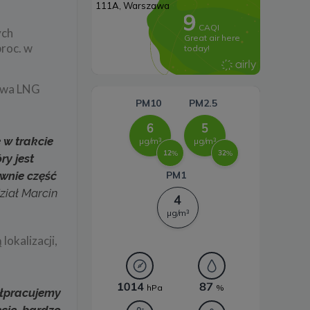
Systemy magazynowania
ych
energii
roc. w
liwa LNG
 w trakcie
ry jest
ewnie część
ział Marcin
lokalizacji,
półpracujemy
ecie, bardzo