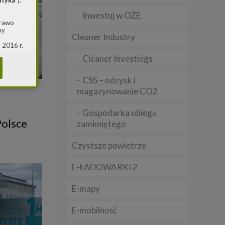
ityka
”).
Inwestuj w OZE
prawo
by
Cleaner Industry
 2016 r.
i w
Cleaner Investings
(ogólne
 o
CSS – odzysk i
magazynowanie CO2
m jest
Gospodarka obiegu
ie, przy
olsce
zamkniętego
awy w
RS
Czystsze powietrze
warzania
E-ŁADOWARKI 2
E-mapy
E-mobilność