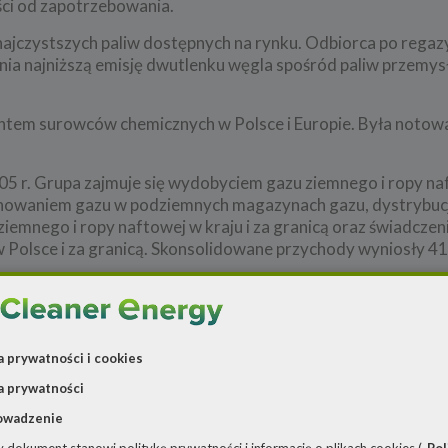
ści od zapotrzebowania.
ajczystszych paliw dostępnych na rynku. Odbiorca po regazy
wnia najniższą emisję dwutlenku węgla spośród paliw przemys
ntem surowców chemicznych w Polsce i Europie. Była noto
05 r. Grupa zajmuje się wydobyciem gazu ziemnego i ropy n
ynowaniem gazu w podziemnych magazynach gazu, dystrybucj
emnego i ropy naftowej w kraju i za granicą oraz świadczen
 Polsce i za granicą. Skonsolidowane przychody wyniosły 41
a prywatności i cookies
a prywatności
owadzenie