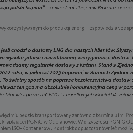
ają polski kapitał”
– powiedział Zbigniew Warmuz prezes
wykorzystywanym do produkcji energii i zapowiedział, że sp
 jeśli chodzi o dostawy LNG dla naszych klientów. Słyszy
wo wysoką jakość i niezakłóconą wiarygodność dostaw. 
 sprowadzamy regularnie dostawy z Kataru, Stanów Zjedn
d 2022 roku, w pełni od 2023 kupować w Stanach Zjednoc
e. To świetny sposób na poprawę bezpieczeństwa dostaw d
ponieważ ten gaz ma absolutnie konkurencyjną cenę w po
edział wiceprezes PGNiG ds. handlowych Maciej Woźniak
ięcimiu będzie transportowany zarówno z terminalu im. Pr
cji skraplającej PGNiG w Odolanowie. W przyszłości PGNiG OD
aniem ISO-Kontenerów . Kontrakt dopuszcza również możli