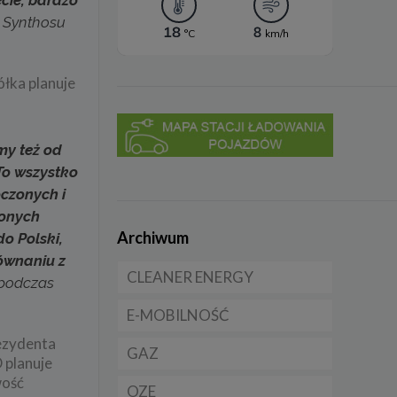
 Synthosu
ółka planuje
my też od
To wszystko
oczonych i
zonych
Archiwum
o Polski,
równaniu z
CLEANER ENERGY
 podczas
E-MOBILNOŚĆ
Dla domu
ezydenta
GAZ
Dla firmy
Samochody elektryczne
 planuje
EV
wość
OZE
Dla samorządu
CNG