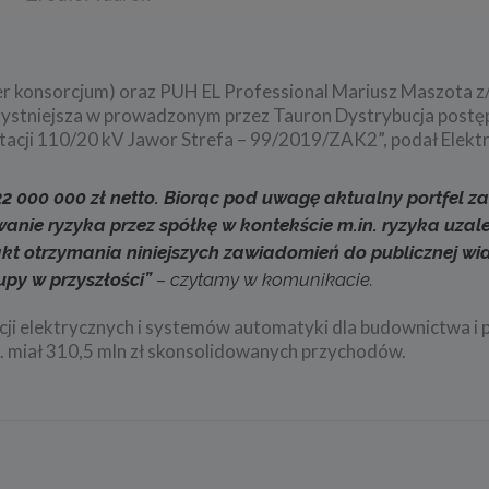
der konsorcjum) oraz PUH EL Professional Mariusz Maszota z
rzystniejsza w prowadzonym przez Tauron Dystrybucja post
tacji 110/20 kV Jawor Strefa – 99/2019/ZAK2”, podał Elekt
 22 000 000 zł netto. Biorąc pod uwagę aktualny portfel 
anie ryzyka przez spółkę w kontekście m.in. ryzyka uzale
akt otrzymania niniejszych zawiadomień do publicznej w
py w przyszłości”
– czytamy w komunikacie.
acji elektrycznych i systemów automatyki dla budownictwa i 
. miał 310,5 mln zł skonsolidowanych przychodów.