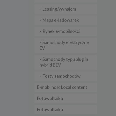
Leasing/wynajem
lądania
Mapa e-ładowarek
lizą
Rynek e-mobilności
b
Samochody elektryczne
EV
Samochody typu plug in
struje
hybrid BEV
adużyć
rawnie
Testy samochodów
izacją
E-mobilność Local content
.
Fotowoltaika
zie
Fotowoltaika