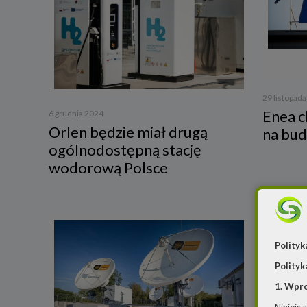
29 listopad
Enea c
6 grudnia 2024
Orlen będzie miał drugą
na bud
ogólnodostępną stację
wodorową Polsce
Polityk
Polityk
1. Wpr