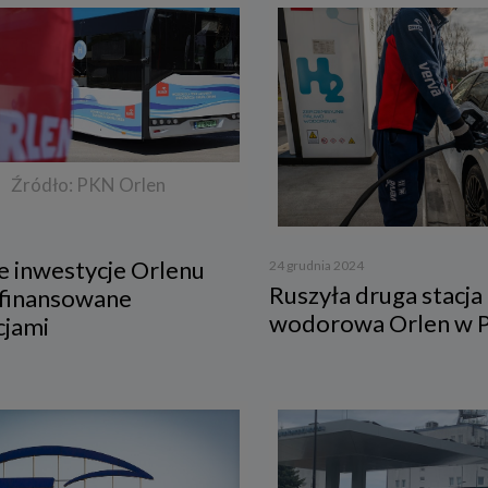
Źródło: PKN Orlen
e inwestycje Orlenu
24 grudnia 2024
Ruszyła druga stacja
sfinansowane
wodorowa Orlen w P
cjami