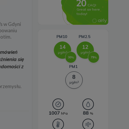
Systemy magazynowania
energii
/s w Gdyni
ępowaniu
rotim.
zamówień
żnienia się
iadomości z
przemysłu.