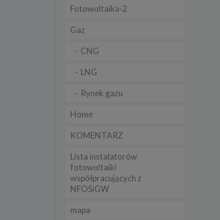
Fotowoltaika-2
t
sobowych
Gaz
CNG
Twoich
ba że
prawnie
LNG
 lub
y
Rynek gazu
Twoich
rawa –
Home
KOMENTARZ
Lista instalatorów
i te
fotowoltaiki
współpracujących z
ch
NFOŚiGW
tingu
ne do
mapa
sług