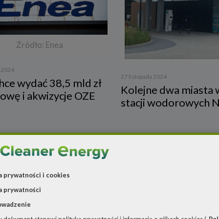
Źródło: Enea
a 2024
27 listopada 2024
hce wydać 38,5 mld zł
Kolejne dwa miasta w
owę i akwizycje OZE
stacji wodorowych 
a prywatności i cookies
a prywatności
owadzenie