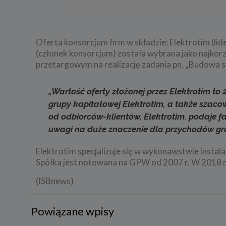
Oferta konsorcjum firm w składzie: Elektrotim (li
(członek konsorcjum) została wybrana jako najko
przetargowym na realizację zadania pn. „Budowa s
„Wartość oferty złożonej przez Elektrotim to
grupy kapitałowej Elektrotim, a także szacow
od odbiorców-klientów, Elektrotim. podaje f
uwagi na duże znaczenie dla przychodów gru
Elektrotim specjalizuje się w wykonawstwie instal
Spółka jest notowana na GPW od 2007 r. W 2018 r
(ISBnews)
Powiązane wpisy