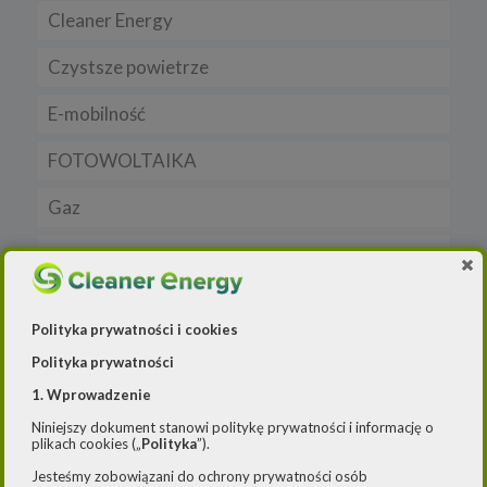
Cleaner Energy
Firmy
Czystsze powietrze
Prawo
Dla domu
E-mobilność
Rynek/Gospodarka
Dla firmy
FOTOWOLTAIKA
Dla samorządu
E-ładowarki
Gaz
Samochody elektryczne EV
OZE
Auta hybrydowe m-HEV i HEV
Rynek gazu
Raporty
Samochody typu plug in hybrid BEV
CNG
Licznik OZE
Polityka prywatności i cookies
Wywiad
LNG
Biogazownie
Polityka prywatności
Elektrownie wodne
1. Wprowadzenie
Niniejszy dokument stanowi politykę prywatności i informację o
Rynek OZE
plikach cookies („
Polityka
”).
Jakość powietrza
Jesteśmy zobowiązani do ochrony prywatności osób