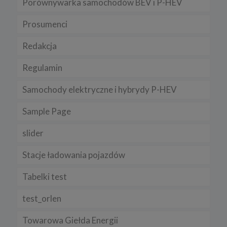
Porównywarka samochodów BEV i P-HEV
przeglądarkach znajdziesz na poniższych stronach:
Chrome, Firefox, Safari
.
Prosumenci
Pamiętaj, że zmiana ustawienia plików cookies i podobnych
technologii może wpłynąć na sposób funkcjonowania naszego
Redakcja
serwisu.
Niniejsza Polityka może być co pewien czas aktualizowana poprzez
Regulamin
zamieszczenie w serwisie jej nowej wersji.
Regulamin serwisu
Samochody elektryczne i hybrydy P-HEV
Sample Page
slider
Stacje ładowania pojazdów
Tabelki test
test_orlen
Towarowa Giełda Energii