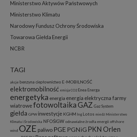
Ministerstwo Aktywów Państwowych
Ministerstwo Klimatu
Narodowy Fundusz Ochrony Środowiska
Towarowa Giełda Energii
NCBR
TAGI
E-MOBILNOŚĆ
benzyna
ciepłownictwo
akcje
elektromobilność
Enea
Energa
emisja CO2
energetyka
energia elektryczna
farmy
energia
fotowoltaika
GAZ
wiatrowe
Gaz System
giełda
inwestycje
KGHM
Lotos
GPW
lng
miedź
Ministerstwo
NFOŚiGW
odnawialne żrodła energii
offshore
Klimatu i Środowiska
OZE
PKN Orlen
PGE
PGNiG
paliwo
wind