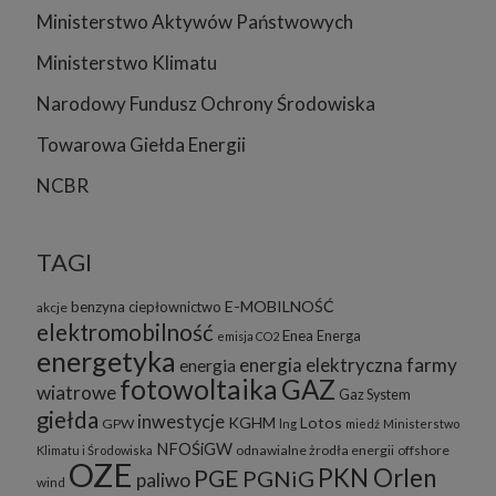
Ministerstwo Aktywów Państwowych
Ministerstwo Klimatu
Narodowy Fundusz Ochrony Środowiska
Towarowa Giełda Energii
NCBR
TAGI
E-MOBILNOŚĆ
benzyna
ciepłownictwo
akcje
elektromobilność
Enea
Energa
emisja CO2
energetyka
energia elektryczna
farmy
energia
fotowoltaika
GAZ
wiatrowe
Gaz System
giełda
inwestycje
KGHM
Lotos
GPW
lng
miedź
Ministerstwo
NFOŚiGW
odnawialne żrodła energii
offshore
Klimatu i Środowiska
OZE
PKN Orlen
PGE
PGNiG
paliwo
wind