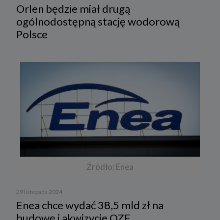
Orlen będzie miał drugą
ogólnodostępną stację wodorową
Polsce
Źródło: Enea
29 listopada 2024
Enea chce wydać 38,5 mld zł na
budowę i akwizycje OZE