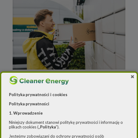
5 listopada 2024
Energia z wiatru zasili flotę
Polityka prywatności i cookies
paczkomatów
Polityka prywatności
1. Wprowadzenie
Niniejszy dokument stanowi politykę prywatności i informację o
plikach cookies („
Polityka
”).
Jesteśmy zobowiązani do ochrony prywatności osób