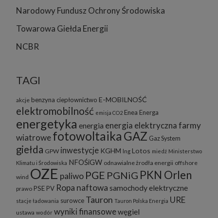
Narodowy Fundusz Ochrony Środowiska
Towarowa Giełda Energii
NCBR
TAGI
E-MOBILNOŚĆ
benzyna
ciepłownictwo
akcje
elektromobilność
Enea
Energa
emisja CO2
energetyka
energia elektryczna
farmy
energia
fotowoltaika
GAZ
wiatrowe
Gaz System
giełda
inwestycje
KGHM
Lotos
GPW
lng
miedź
Ministerstwo
NFOŚiGW
odnawialne żrodła energii
offshore
Klimatu i Środowiska
OZE
PKN Orlen
PGE
PGNiG
paliwo
wind
Ropa naftowa
samochody elektryczne
PSE
PV
prawo
Tauron
URE
surowce
stacje ładowania
Tauron Polska Energia
wyniki finansowe
węgiel
ustawa
wodór