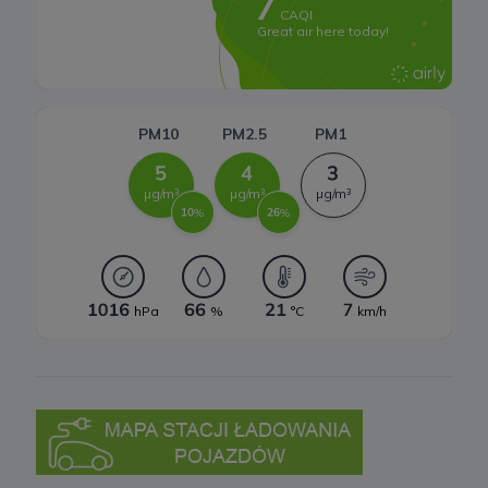
Dąbrowieckiej 6A lok. 6, 03-932 Warszawa, wpisana do rejestru
przedsiębiorców Krajowego Rejestru Sądowego, prowadzonego
przez Sąd Rejonowy dla m. st. Warszawy w Warszawie, XIII
Wydział Gospodarczy Krajowego Rejestru Sądowego za numerem
KRS 0000770248, REGON 382497533, NIP 1132992861
(„
Spółka
”).
Spółka, jako administrator danych osobowych, decyduje o celach i
sposobach przetwarzania danych osobowych użytkowników.
W sprawach ochrony swoich danych osobowych możesz
skontaktować się z nami:
a) pod adresem e-mail:
rodo@cleanerenergy.pl
b) pisemnie na adres siedziby Spółki.
3. Zakres przetwarzanych danych
Spółka przetwarza dane, które użytkownicy podają lub
udostępniają w historii przeglądania stron i aplikacji w ramach
korzystania z naszych usług (wraz ze zautomatyzowaną analizą
aktywności użytkownika na stronie).
Spółka przetwarza również dane, które użytkownik podaje w celu
założenia konta lub korzystania z usługi newslettera, tj. imię,
nazwisko, adres e-mail.