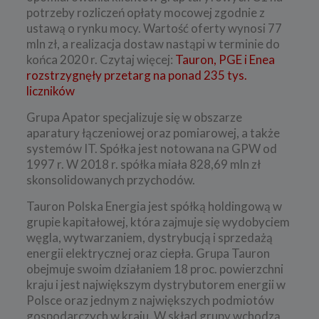
potrzeby rozliczeń opłaty mocowej zgodnie z
ustawą o rynku mocy. Wartość oferty wynosi 77
mln zł, a realizacja dostaw nastąpi w terminie do
końca 2020 r. Czytaj więcej:
Tauron, PGE i Enea
rozstrzygnęły przetarg na ponad 235 tys.
liczników
Grupa Apator specjalizuje się w obszarze
aparatury łączeniowej oraz pomiarowej, a także
systemów IT. Spółka jest notowana na GPW od
1997 r. W 2018 r. spółka miała 828,69 mln zł
skonsolidowanych przychodów.
Tauron Polska Energia jest spółką holdingową w
grupie kapitałowej, która zajmuje się wydobyciem
węgla, wytwarzaniem, dystrybucją i sprzedażą
energii elektrycznej oraz ciepła. Grupa Tauron
obejmuje swoim działaniem 18 proc. powierzchni
kraju i jest największym dystrybutorem energii w
Polsce oraz jednym z największych podmiotów
gospodarczych w kraju. W skład grupy wchodzą