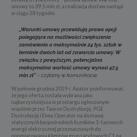
umowy to 39,5 mln zł, a realizacja dostaw nastąpi
w ciągu 28 tygodni.
„Warunki umowy przewidują prawo opcji
polegające na możliwości zwiększenia
zamówienia o maksymalnie 24 tys. sztuk w
terminie dwóch lat od zawarcia umowy. W
związku z powyższym, potencjalna
maksymalna wartość umowy wynosi 47,5
mln zł”
– czytamy w komunikacie.
W połowie grudnia 2019 r. Apator poinformował,
że jego oferta została wybrana jako
najkorzystniejsza w przetargu ogłoszonym
wspólnie przez Tauron Dystrybucję, PGE
Dystrybucję i Eneę Operator na dostawę
statycznych bezpośrednich liczników 3-fazowych
energii elektrycznej przeznaczonych do
opomiarowania klientów grup taryfowych C1 na