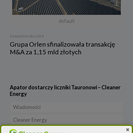
default
24 października 2024
Grupa Orlen sfinalizowała transakcję
M&A za 1,15 mld złotych
Apator dostarczy liczniki Tauronowi – Cleaner
Energy
Wiadomości
Cleaner Energy
Firmy
Czystsze powietrze
Prawo
Dla domu