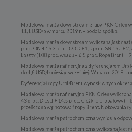
Modelowa marża downstream grupy PKN Orlen wyni
11,1 USD/b w marcu 2019 r. – podała spółka.
Modelowa marża downstream wyliczana jest następ
proc. ON + 15,3 proc. COO + 1,0 proc. SN 150 + 2,9 
koszty (100 proc. wsadu = 6,5 proc. Ropa Brent + 9
Modelowa marża rafineryjna z dyferencjałem Ural
do 4,8 USD/b miesiąc wcześniej. W marcu 2019 r. 
Dyferencjał ropy Ural/Brent wynosił w tych okresa
Modelowa marża rafineryjna PKN Orlen wyliczana j
43 proc. Diesel + 14,5 proc. Ciężki olej opałowy) 
przeliczona wg notowań ropy Brent. Notowania r
Modelowa marża petrochemiczna wyniosła odpowiedn
Modelowa marża petrochemiczna wyliczana jest nas