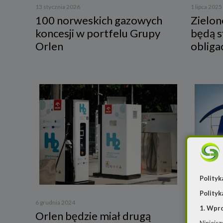
13 stycznia 2026
1 lipca 2025
100 norweskich gazowych
Zielon
koncesji w portfelu Grupy
będą 
Orlen
obliga
Polityk
29 listopad
Polityk
Enea c
6 grudnia 2024
1. Wpr
Orlen będzie miał drugą
na bud