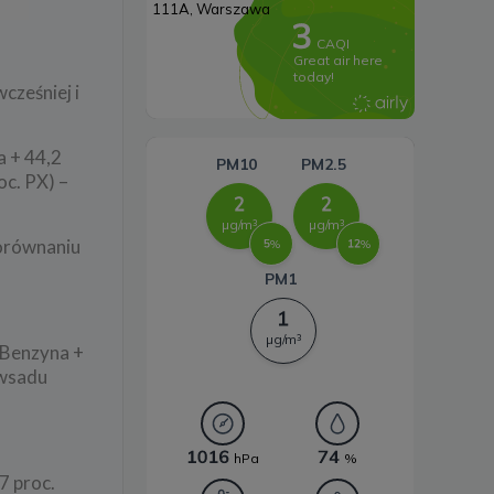
Systemy magazynowania
energii
ześniej i
a + 44,2
oc. PX) –
porównaniu
 Benzyna +
 wsadu
7 proc.