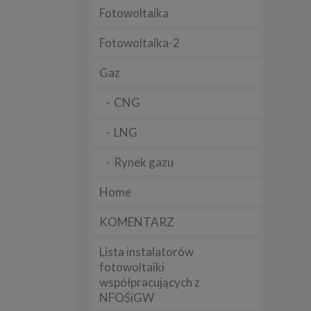
Fotowoltaika
t
sobowych
Fotowoltaika-2
Gaz
Twoich
ba że
prawnie
CNG
 lub
y
LNG
Twoich
rawa –
Rynek gazu
Home
KOMENTARZ
i te
Lista instalatorów
ch
fotowoltaiki
współpracujących z
tingu
ne do
NFOŚiGW
sług