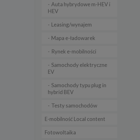
Auta hybrydowe m-HEV i
HEV
lądania
Leasing/wynajem
lizą
Mapa e-ładowarek
b
Rynek e-mobilności
Samochody elektryczne
EV
struje
Samochody typu plug in
adużyć
rawnie
hybrid BEV
izacją
Testy samochodów
.
E-mobilność Local content
zie
Fotowoltaika