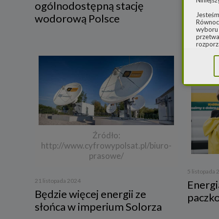
Niniejsz
ogólnodostępną stację
Jesteśm
wodorową Polsce
Równocz
wyboru 
przetwa
rozporz
w spraw
sprawie
rozporz
ochroni
2.
Admi
Niniejs
Cleaner
ul. Dąb
Krajowe
Warszaw
Źródło:
000077
http://www.cyfrowypolsat.pl/biuro-
Spółka,
prasowe/
danych
5 listopada
W spraw
21 listopada 2024
Energia
a) pod 
Będzie więcej energii ze
paczk
słońca w imperium Solorza
b) pisem