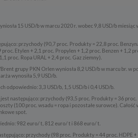
osła 15 USD/b w marcu 2020 r. wobec 9,8 USD/b miesiąc wc
ująco: przychody (90,7 proc. Produkty = 22,8 proc. Benzyn
proc. Etylen + 2,1 proc. Propylen + 1,2 proc. Benzen + 1,2 pr
1,1 proc. Ropa URAL + 2,4 proc. Gaz ziemny).
/Brent grupy PKN Orlen wyniosła 8,2 USD/b w marcu br. w 
marża wynosiła 5,9 USD/b.
ch odpowiednio: 3,3 USD/b, 1,5 USD/b i 0,4 USD/b.
est następująco: przychody (93,5 proc. Produkty = 36 proc.
– koszty (100 proc. wsadu = ropa i pozostałe surowce). Całość
ynkowe spot.
io: 982 euro/ t, 812 euro/ t i 868 euro/ t.
tępująco: przychody (98 proc. Produkty = 44 proc. HDPE + 