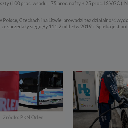
szty (100 proc. wsadu = 75 proc. nafty + 25 proc. LS VGO).
 Polsce, Czechach i na Litwie, prowadzi też działalność wy
 ze sprzedaży sięgnęły 111,2 mld zł w 2019 r. Spółka jest n
Źródło: PKN Orlen