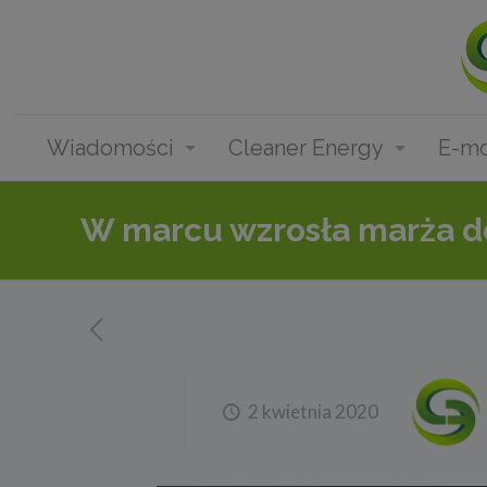
Wiadomości
Cleaner Energy
E-mo
W marcu wzrosła marża 
2 kwietnia 2020