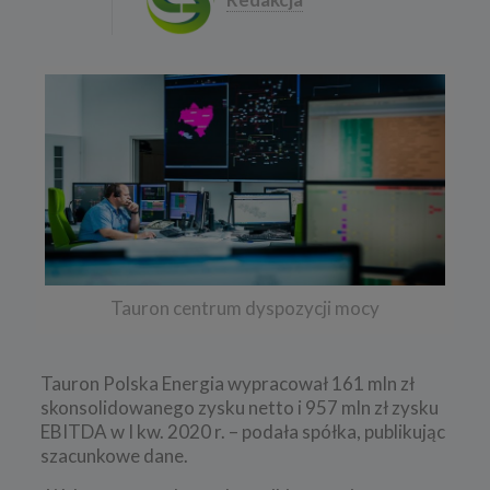
Tauron centrum dyspozycji mocy
Tauron Polska Energia wypracował 161 mln zł
skonsolidowanego zysku netto i 957 mln zł zysku
EBITDA w I kw. 2020 r. – podała spółka, publikując
szacunkowe dane.