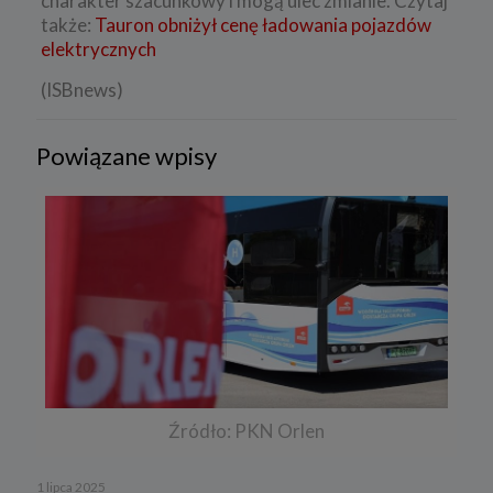
charakter szacunkowy i mogą ulec zmianie. Czytaj
także:
Tauron obniżył cenę ładowania pojazdów
elektrycznych
(ISBnews)
Powiązane wpisy
Źródło: PKN Orlen
1 lipca 2025