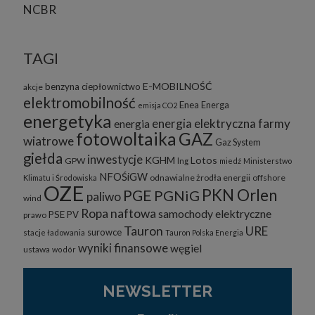
NCBR
TAGI
E-MOBILNOŚĆ
benzyna
ciepłownictwo
akcje
elektromobilność
Enea
Energa
emisja CO2
energetyka
energia elektryczna
farmy
energia
fotowoltaika
GAZ
wiatrowe
Gaz System
giełda
inwestycje
KGHM
Lotos
GPW
lng
miedź
Ministerstwo
NFOŚiGW
odnawialne żrodła energii
offshore
Klimatu i Środowiska
OZE
PKN Orlen
PGE
PGNiG
paliwo
wind
Ropa naftowa
samochody elektryczne
PSE
PV
prawo
Tauron
URE
surowce
stacje ładowania
Tauron Polska Energia
wyniki finansowe
węgiel
ustawa
wodór
NEWSLETTER