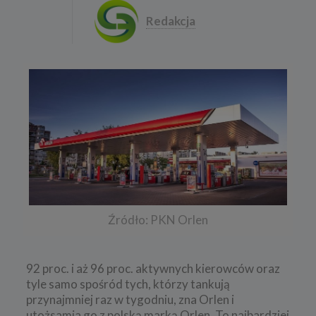
Redakcja
Źródło: PKN Orlen
92 proc. i aż 96 proc. aktywnych kierowców oraz
tyle samo spośród tych, którzy tankują
przynajmniej raz w tygodniu, zna Orlen i
utożsamia go z polską marką Orlen. To najbardziej