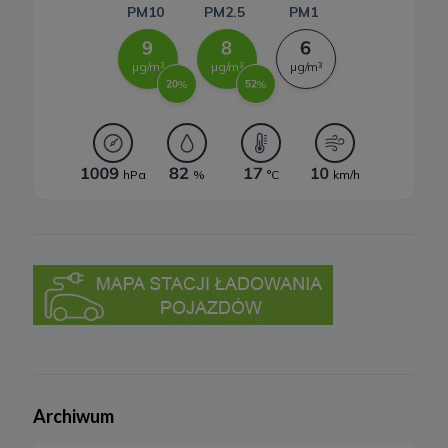
3. Zakres przetwarzanych danych
Spółka przetwarza dane, które użytkownicy podają lub
udostępniają w historii przeglądania stron i aplikacji w ramach
korzystania z naszych usług (wraz ze zautomatyzowaną analizą
aktywności użytkownika na stronie).
Spółka przetwarza również dane, które użytkownik podaje w celu
założenia konta lub korzystania z usługi newslettera, tj. imię,
nazwisko, adres e-mail.
4. Cel i podstawa przetwarzania danych
Twoje dane będą przetwarzane do celu:
a) realizacji usługi w oparciu o regulamin korzystania z serwisu, jeśli
użytkownik zarejestruje swoje konto lub skorzysta z usługi
newslettera (podstawa z art. 6 ust. 1 lit. b RODO),
b) dopasowania treści serwisu do zainteresowań użytkownika, a
także wykrywania nadużyć oraz pomiarów statystycznych i
udoskonalenia usług, będącego realizacją naszego prawnie
uzasadnionego interesu (podstawa z art. 6 ust. 1 lit. f RODO),
c) ewentualnego ustalenia, dochodzenia lub obrony przed
roszczeniami będącego realizacją naszego prawnie uzasadnionego
w tym interesu (podstawa z art. 6 ust. 1 lit. f RODO).
Archiwum
5. Wymóg podania danych