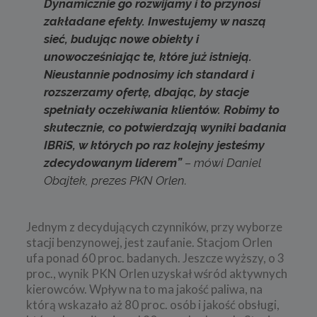
Dynamicznie go rozwijamy i to przynosi
zakładane efekty. Inwestujemy w naszą
sieć, budując nowe obiekty i
unowocześniając te, które już istnieją.
Nieustannie podnosimy ich standard i
rozszerzamy ofertę, dbając, by stacje
spełniały oczekiwania klientów. Robimy to
skutecznie, co potwierdzają wyniki badania
IBRiS, w których po raz kolejny jesteśmy
zdecydowanym liderem”
– mówi Daniel
Obajtek, prezes PKN Orlen.
Jednym z decydujących czynników, przy wyborze
stacji benzynowej, jest zaufanie. Stacjom Orlen
ufa ponad 60 proc. badanych. Jeszcze wyższy, o 3
proc., wynik PKN Orlen uzyskał wśród aktywnych
kierowców. Wpływ na to ma jakość paliwa, na
którą wskazało aż 80 proc. osób i jakość obsługi,