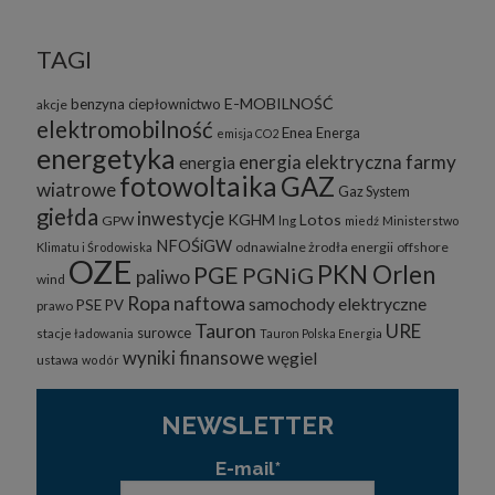
TAGI
E-MOBILNOŚĆ
benzyna
ciepłownictwo
akcje
elektromobilność
Enea
Energa
emisja CO2
energetyka
energia elektryczna
farmy
energia
fotowoltaika
GAZ
wiatrowe
Gaz System
giełda
inwestycje
KGHM
Lotos
GPW
lng
miedź
Ministerstwo
NFOŚiGW
odnawialne żrodła energii
offshore
Klimatu i Środowiska
OZE
PKN Orlen
PGE
PGNiG
paliwo
wind
Ropa naftowa
samochody elektryczne
PSE
PV
prawo
Tauron
URE
surowce
stacje ładowania
Tauron Polska Energia
wyniki finansowe
węgiel
ustawa
wodór
NEWSLETTER
E-mail*