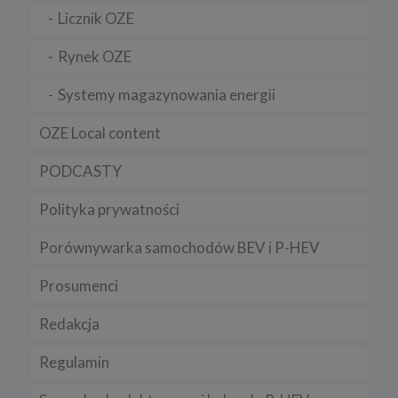
serwisu.
Licznik OZE
Niniejsza Polityka może być co pewien czas aktualizowana poprzez
zamieszczenie w serwisie jej nowej wersji.
Rynek OZE
Regulamin serwisu
Systemy magazynowania energii
OZE Local content
PODCASTY
Polityka prywatności
Porównywarka samochodów BEV i P-HEV
Prosumenci
Redakcja
Regulamin