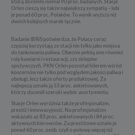
którą doceniło niemal 90 proc. badanych. Stacje
Orlen cieszą się także największą sympatią – lubi
je ponad 60 proc. Polaków. To wynik wyższy niż
dwóch kolejnych marek łącznie.
Badanie IBRiS potwierdza, że Polacy coraz
częściej korzystają ze stacji nie tylko jako miejsca
do tankowania paliwa. Obecnie pełnią one również
rolę kawiarni i restauracji, czy sklepów
spożywczych. PKN Orlen pozostał liderem wśród
koncernów nie tylko pod względem jakości paliwa i
obsługi, lecz także oferty produktowej. Za
najlepszą uznało ją 53 proc. ankietowanych,
którzy docenili szeroki wybór asortymentu.
Stacje Orlen wyróżnia także profesjonalizm,
prestiż i innowacyjność. Na profesjonalizm
wskazało aż 83 proc. ankietowanych i 84 proc.
aktywnych kierowców. Za prestiżowe uznało je
ponad 60 proc. osób, czyli o połowę więcej niż