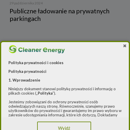
29 października 2024
Publiczne ładowanie na prywatnych
parkingach
Orlen najbardziej rozpoznawalną marką stacji
benzynowych – Cleaner Energy
Polityka prywatności i cookies
Polityka prywatności
Wiadomości
1. Wprowadzenie
Cleaner Energy
Firmy
Niniejszy dokument stanowi politykę prywatności i informację o
plikach cookies („
Polityka
”).
Czystsze powietrze
Prawo
Dla domu
Jesteśmy zobowiązani do ochrony prywatności osób
odwiedzających naszą stronę. Równocześnie, szanujemy prawo
E-mobilność
Rynek/Gospodarka
Dla firmy
użytkowników do prywatności i gwarantujemy im prawo wyboru w
zakresie udostępniania informacji, które ich dotyczą. Dokładamy
starań, aby przetwarzanie odbywało się zgodnie z obowiązującymi
FOTOWOLTAIKA
Dla samorządu
E-ładowarki
przepisami, w szczególności rozporządzeniem Parlamentu
Wyjdź
Europejskiego i Rady (UE) 2016/979 z dnia 27 kwietnia 2016 r. w