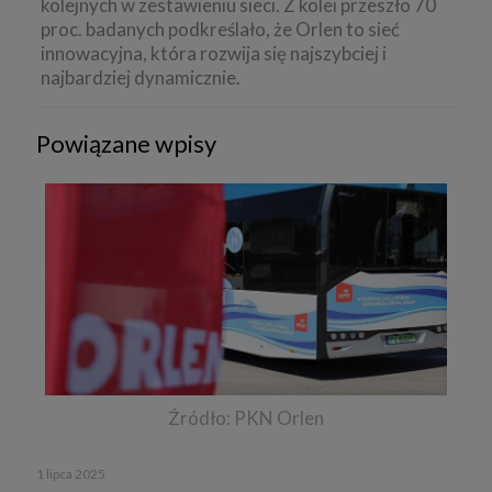
kolejnych w zestawieniu sieci. Z kolei przeszło 70
proc. badanych podkreślało, że Orlen to sieć
innowacyjna, która rozwija się najszybciej i
najbardziej dynamicznie.
Powiązane wpisy
Źródło: PKN Orlen
1 lipca 2025