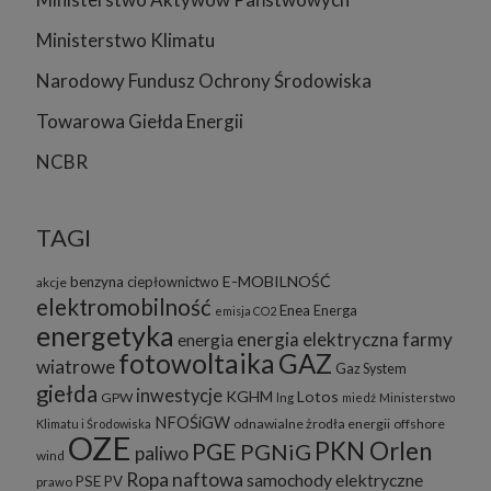
Ministerstwo Klimatu
Narodowy Fundusz Ochrony Środowiska
Towarowa Giełda Energii
NCBR
TAGI
E-MOBILNOŚĆ
benzyna
ciepłownictwo
akcje
elektromobilność
Enea
Energa
emisja CO2
energetyka
energia elektryczna
farmy
energia
fotowoltaika
GAZ
wiatrowe
Gaz System
giełda
inwestycje
KGHM
Lotos
GPW
lng
miedź
Ministerstwo
NFOŚiGW
odnawialne żrodła energii
offshore
Klimatu i Środowiska
OZE
PKN Orlen
PGE
PGNiG
paliwo
wind
Ropa naftowa
samochody elektryczne
PSE
PV
prawo