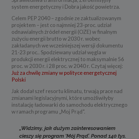
system energetyczny i Dobra jakość powietrza.
Celem PEP 2040 – zgodnie ze zaktualizowanym
projektem – jest co najmniej 23-proc. udział
odnawialnych źródeł energii (OZE) w finalnym
zużyciu energii brutto w 2030 r. wobec
zakładanych we wcześniejszej wersji dokumentu
21-23 proc.. Spodziewany udział węgla w
produkcji energii elektrycznej to maksymalnie 56
proc. w 2030 r. i 28 proc. w 2040 r. Czytaj więcej:
Już za chwilę zmiany w polityce energetycznej
Polski
Jak dodał szef resortu klimatu, trwają prace nad
zmianami legislacyjnymi, które umożliwiłyby
instalację ładowarki do samochodu elektrycznego
w ramach programu „Moj Prąd”.
„Widzimy, jak dużym zainteresowaniem
cieszy się program 'Mój Prąd’. Ponad 140 tys.