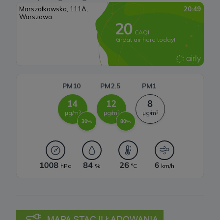
których administratorem jest Cleaner Energy spółka z ograniczoną
odpowiedzialnością sp. k. z siedzibą w Warszawie, przy ul.
Systemy magazynowania energii
Dąbrowieckiej 6A lok. 6, 03-932 Warszawa, wpisana do rejestru
przedsiębiorców Krajowego Rejestru Sądowego, prowadzonego
przez Sąd Rejonowy dla m. st. Warszawy w Warszawie, XIII
Wydział Gospodarczy Krajowego Rejestru Sądowego za numerem
KRS 0000770248, REGON 382497533, NIP 1132992861
(„
Spółka
”).
Spółka, jako administrator danych osobowych, decyduje o celach i
sposobach przetwarzania danych osobowych użytkowników.
W sprawach ochrony swoich danych osobowych możesz
skontaktować się z nami:
a) pod adresem e-mail:
rodo@cleanerenergy.pl
b) pisemnie na adres siedziby Spółki.
3. Zakres przetwarzanych danych
Spółka przetwarza dane, które użytkownicy podają lub
udostępniają w historii przeglądania stron i aplikacji w ramach
korzystania z naszych usług (wraz ze zautomatyzowaną analizą
aktywności użytkownika na stronie).
Spółka przetwarza również dane, które użytkownik podaje w celu
założenia konta lub korzystania z usługi newslettera, tj. imię,