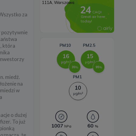
Systemy magazynowania
 Wszystko za
energii
w pozytywnie
 Państwa
, która
amika
 inwestorzy
n. miedź.
łożenie na
 miedzi w
a
acje o dużej
izer. To już
epionką
 oznacza, że