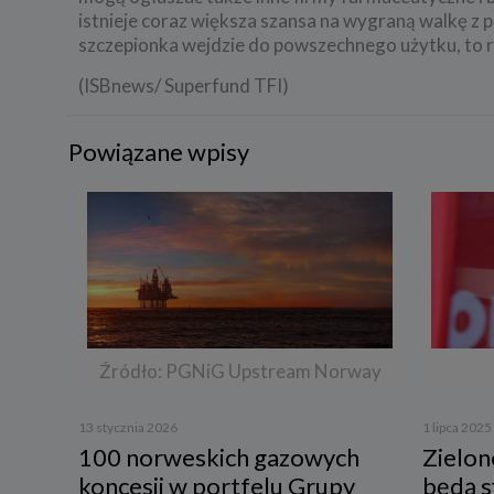
istnieje coraz większa szansa na wygraną walkę z 
szczepionka wejdzie do powszechnego użytku, to 
(ISBnews/ Superfund TFI)
Powiązane wpisy
Źródło: PGNiG Upstream Norway
13 stycznia 2026
1 lipca 2025
100 norweskich gazowych
Zielon
koncesji w portfelu Grupy
będą 