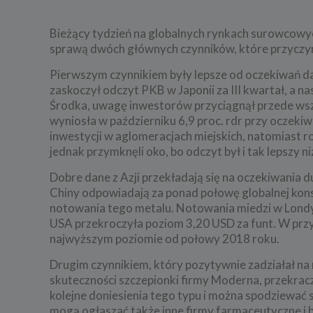
Bieżący tydzień na globalnych rynkach surowcowy
sprawą dwóch głównych czynników, które przyczyn
Pierwszym czynnikiem były lepsze od oczekiwań da
zaskoczył odczyt PKB w Japonii za III kwartał, a 
Środka, uwagę inwestorów przyciągnął przede wsz
wyniosła w październiku 6,9 proc. rdr przy oczeki
inwestycji w aglomeracjach miejskich, natomiast r
jednak przymknęli oko, bo odczyt był i tak lepszy n
Dobre dane z Azji przekładają się na oczekiwania d
Chiny odpowiadają za ponad połowę globalnej kons
notowania tego metalu. Notowania miedzi w Londy
USA przekroczyła poziom 3,20 USD za funt. W przy
najwyższym poziomie od połowy 2018 roku.
Drugim czynnikiem, który pozytywnie zadziałał na n
skuteczności szczepionki firmy Moderna, przekracza
kolejne doniesienia tego typu i można spodziewać 
mogą ogłaszać także inne firmy farmaceutyczne i b