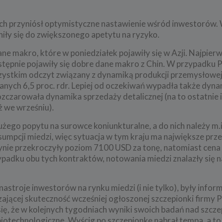
ch przyniósł optymistyczne nastawienie wśród inwestorów.
iły się do zwiększonego apetytu na ryzyko.
ne makro, które w poniedziałek pojawiły się w Azji. Najpier
następnie pojawiły się dobre dane makro z Chin. W przypadku
ystkim odczyt związany z dynamiką produkcji przemysłowej
wanych 6,5 proc. rdr. Lepiej od oczekiwań wypadła także dyn
ozczarowała dynamika sprzedaży detalicznej (na to ostatnie
iż we wrześniu).
użego popytu na surowce koniunkturalne, a do nich należy m.i
umpcji miedzi, więc sytuacja w tym kraju ma największe prze
nie przekroczyły poziom 7100 USD za tonę, natomiast cena
padku obu tych kontraktów, notowania miedzi znalazły się n
astroje inwestorów na rynku miedzi (i nie tylko), były inform
jącej skuteczność wcześniej ogłoszonej szczepionki firmy Pf
się, że w kolejnych tygodniach wyniki swoich badań nad szcz
iotechnologiczne. Wyścig po szczepionkę nabrał tempa, a to