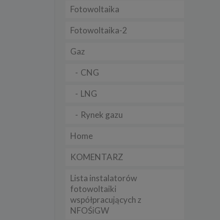
Fotowoltaika
t
sobowych
Fotowoltaika-2
Gaz
Twoich
ba że
prawnie
CNG
 lub
y
LNG
Twoich
rawa –
Rynek gazu
Home
KOMENTARZ
i te
Lista instalatorów
ch
fotowoltaiki
współpracujących z
tingu
ne do
NFOŚiGW
sług