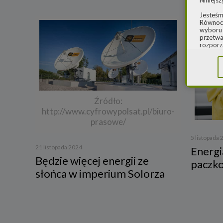
Niniejsz
Jesteśm
Równocz
wyboru 
przetwa
rozporz
w spraw
sprawie
rozporz
ochroni
2.
Admi
Źródło:
Niniejs
http://www.cyfrowypolsat.pl/biuro-
Cleaner
ul. Dąb
prasowe/
Krajowe
Warszaw
5 listopada
000077
21 listopada 2024
Energia
Spółka,
Będzie więcej energii ze
paczk
danych
słońca w imperium Solorza
W spraw
a) pod 
b) pisem