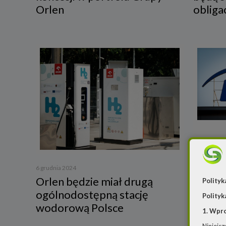
Orlen
obliga
29 listopad
Enea c
6 grudnia 2024
Orlen będzie miał drugą
na bud
Polityk
ogólnodostępną stację
Polityk
wodorową Polsce
1. Wpr