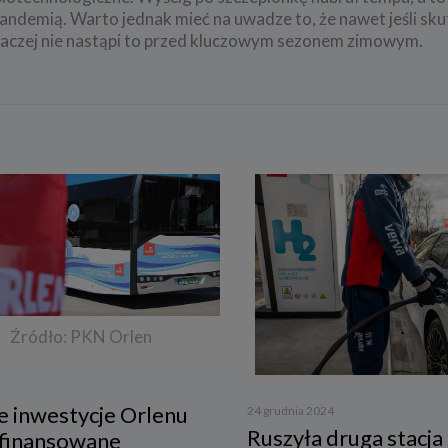
pandemią. Warto jednak mieć na uwadze to, że nawet jeśli sk
raczej nie nastąpi to przed kluczowym sezonem zimowym.
Źródło: PKN Orlen
e inwestycje Orlenu
24 grudnia 2024
Ruszyła druga stacja
sfinansowane