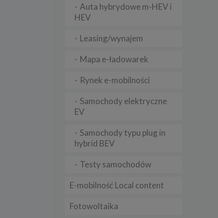
Auta hybrydowe m-HEV i
HEV
lądania
Leasing/wynajem
lizą
Mapa e-ładowarek
b
Rynek e-mobilności
Samochody elektryczne
EV
struje
Samochody typu plug in
adużyć
rawnie
hybrid BEV
izacją
Testy samochodów
.
E-mobilność Local content
zie
Fotowoltaika