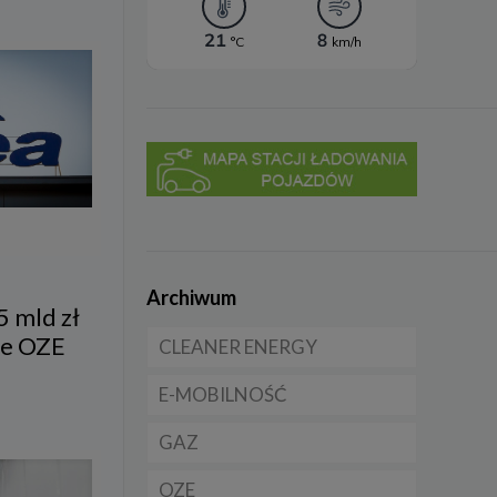
Archiwum
5 mld zł
je OZE
CLEANER ENERGY
E-MOBILNOŚĆ
Dla domu
GAZ
Dla firmy
Samochody elektryczne
EV
OZE
Dla samorządu
CNG