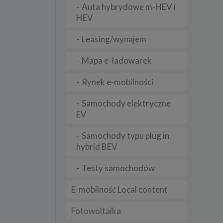
Auta hybrydowe m-HEV i
HEV
lądania
Leasing/wynajem
lizą
Mapa e-ładowarek
b
Rynek e-mobilności
Samochody elektryczne
EV
struje
Samochody typu plug in
adużyć
rawnie
hybrid BEV
izacją
Testy samochodów
.
E-mobilność Local content
zie
Fotowoltaika