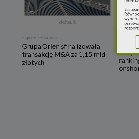
Niniejsz
Jesteśm
Równocz
wyboru 
default
przetwa
rozporz
w spraw
sprawie
24 października 2024
rozporz
22 paździer
Grupa Orlen sfinalizowała
ochroni
Grupa 
transakcję M&A za 1,15 mld
2.
Admi
rankin
złotych
Niniejs
onsho
Cleaner
ul. Dąb
Krajowe
Warszaw
000077
Spółka,
danych
W spraw
a) pod 
b) pisem