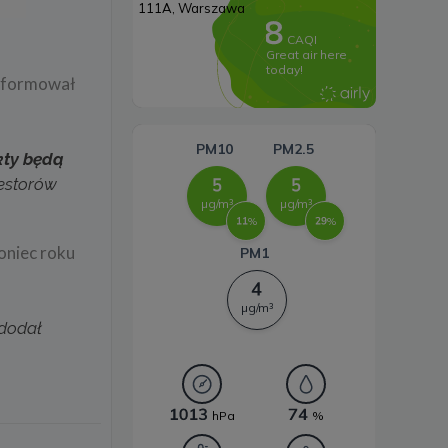
Systemy magazynowania
energii
informował
ekty będą
westorów
koniec roku
dodał