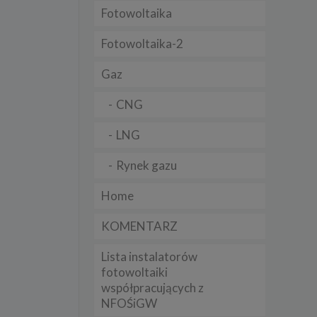
Fotowoltaika
t
sobowych
Fotowoltaika-2
Gaz
Twoich
ba że
prawnie
CNG
 lub
y
LNG
Twoich
rawa –
Rynek gazu
Home
KOMENTARZ
i te
Lista instalatorów
ch
fotowoltaiki
współpracujących z
tingu
ne do
NFOŚiGW
sług