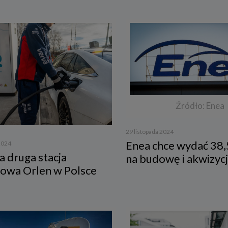
Źródło: Enea
29 listopada 2024
Enea chce wydać 38,
2024
a druga stacja
na budowę i akwizyc
owa Orlen w Polsce