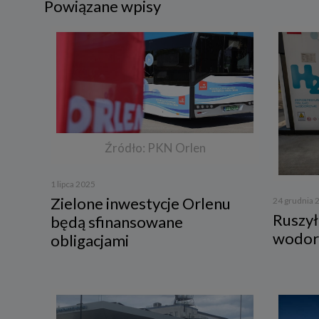
Powiązane wpisy
Źródło: PKN Orlen
1 lipca 2025
Zielone inwestycje Orlenu
24 grudnia 
Ruszył
będą sfinansowane
wodor
obligacjami