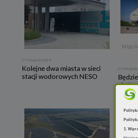
http:/
27 listopada 2024
Kolejne dwa miasta w sieci
21 listopad
stacji wodorowych NESO
Będzie
słońca
Polityk
Polityk
1. Wpr