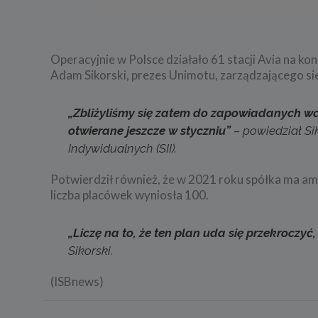
Operacyjnie w Polsce działało 61 stacji Avia na k
Adam Sikorski, prezes Unimotu, zarządzającego sie
„Zbliżyliśmy się zatem do zapowiadanych wcz
otwierane jeszcze w styczniu”
– powiedział Si
Indywidualnych (SII).
Potwierdził również, że w 2021 roku spółka ma ambi
liczba placówek wyniosła 100.
„Liczę na to, że ten plan uda się przekroczyć,
Sikorski.
(ISBnews)