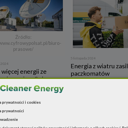
Źródło:
/www.cyfrowypolsat.pl/biuro-
prasowe/
5 listopada 2024
a 2024
Energia z wiatru zasil
 więcej energii ze
paczkomatów
 w imperium Solorza
a prywatności i cookies
a prywatności
owadzenie