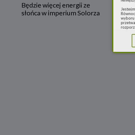
Niniejsz
Będzie więcej energii ze
paczk
Jesteśm
słońca w imperium Solorza
Równocz
wyboru 
przetwa
rozporz
w spraw
sprawie
rozporz
ochroni
2.
Admi
Niniejs
Cleaner
ul. Dąb
Krajowe
Warszaw
000077
Spółka,
danych
W spraw
a) pod 
b) pisem