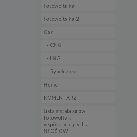
Fotowoltaika
t
sobowych
Fotowoltaika-2
Gaz
Twoich
ba że
prawnie
CNG
 lub
y
LNG
Twoich
rawa –
Rynek gazu
Home
KOMENTARZ
i te
Lista instalatorów
ch
fotowoltaiki
współpracujących z
tingu
ne do
NFOŚiGW
sług