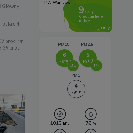
ał Główny
Systemy magazynowania
energii
rosła o 4
7 proc. r/r
,39 proc.