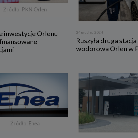
Źródło: PKN Orlen
e inwestycje Orlenu
24 grudnia 2024
Ruszyła druga stacja
sfinansowane
wodorowa Orlen w P
cjami
Źródło: Enea