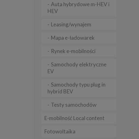
Auta hybrydowe m-HEV i
HEV
lądania
Leasing/wynajem
lizą
Mapa e-ładowarek
b
Rynek e-mobilności
Samochody elektryczne
EV
struje
Samochody typu plug in
adużyć
rawnie
hybrid BEV
izacją
Testy samochodów
.
E-mobilność Local content
zie
Fotowoltaika