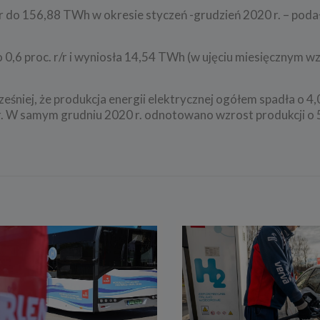
 r/r do 156,88 TWh w okresie styczeń -grudzień 2020 r. – pod
 0,6 proc. r/r i wyniosła 14,54 TWh (w ujęciu miesięcznym wz
eśniej, że produkcja energii elektrycznej ogółem spadła o 4,0
. W samym grudniu 2020 r. odnotowano wzrost produkcji o 5