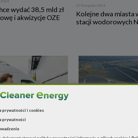
a 2024
27 listopada 2024
hce wydać 38,5 mld zł
Kolejne dwa miasta w
owę i akwizycje OZE
stacji wodorowych 
default
a prywatności i cookies
a prywatności
24 października 2024
owadzenie
 2024
Grupa Orlen sfinaliz
 z wiatru zasili flotę