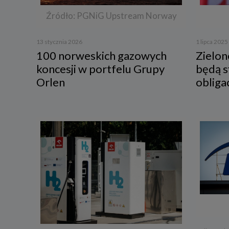
Źródło: PGNiG Upstream Norway
13 stycznia 2026
1 lipca 2025
100 norweskich gazowych
Zielon
koncesji w portfelu Grupy
będą 
Orlen
obliga