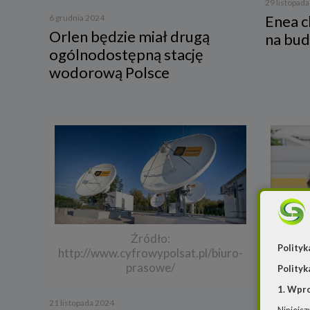
29 listopad
Enea c
6 grudnia 2024
Orlen będzie miał drugą
na bud
ogólnodostępną stację
wodorową Polsce
Źródło:
Polityk
http://www.cyfrowypolsat.pl/biuro-
prasowe/
Polityk
1. Wpr
5 listopada
21 listopada 2024
Energia