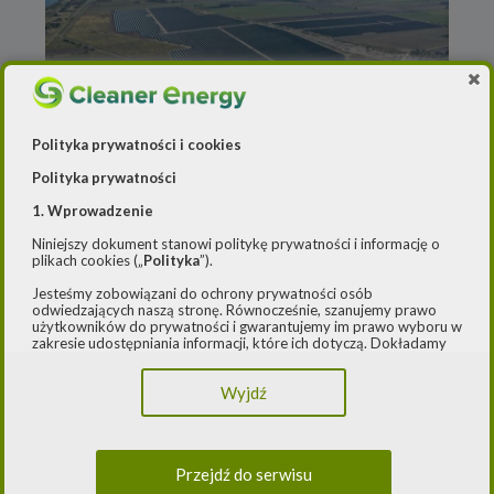
Polityka prywatności i cookies
Polityka prywatności
1. Wprowadzenie
default
Niniejszy dokument stanowi politykę prywatności i informację o
plikach cookies („
Polityka
”).
24 października 2024
Jesteśmy zobowiązani do ochrony prywatności osób
Grupa Orlen sfinalizowała transakcję
odwiedzających naszą stronę. Równocześnie, szanujemy prawo
M&A za 1,15 mld złotych
użytkowników do prywatności i gwarantujemy im prawo wyboru w
zakresie udostępniania informacji, które ich dotyczą. Dokładamy
starań, aby przetwarzanie odbywało się zgodnie z obowiązującymi
przepisami, w szczególności rozporządzeniem Parlamentu
Wyjdź
Europejskiego i Rady (UE) 2016/979 z dnia 27 kwietnia 2016 r. w
sprawie ochrony osób fizycznych w związku z przetwarzaniem
danych osobowych i w sprawie swobodnego przepływu takich
danych oraz uchylenia dyrektywy 95/46/WE (ogólne
Mieszkańcy okolic Kopalni Turów chcą jak
rozporządzenie o ochronie danych) („
RODO
”) oraz ustawą z dnia
Przejdź do serwisu
10 maja 2018 roku o ochronie danych osobowych („
UODO
”).
najszybszego zakończenia o nią sporu –