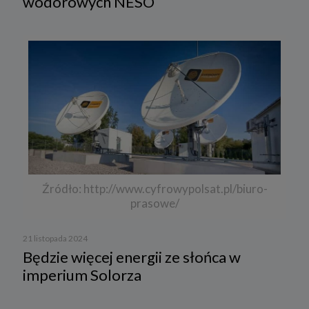
wodorowych NESO
Źródło: http://www.cyfrowypolsat.pl/biuro-
prasowe/
21 listopada 2024
Będzie więcej energii ze słońca w
imperium Solorza