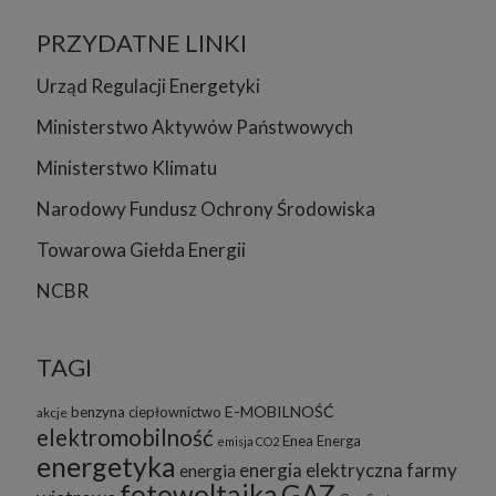
PRZYDATNE LINKI
Urząd Regulacji Energetyki
Ministerstwo Aktywów Państwowych
Ministerstwo Klimatu
Narodowy Fundusz Ochrony Środowiska
Towarowa Giełda Energii
NCBR
TAGI
E-MOBILNOŚĆ
benzyna
ciepłownictwo
akcje
elektromobilność
Enea
Energa
emisja CO2
energetyka
energia elektryczna
farmy
energia
fotowoltaika
GAZ