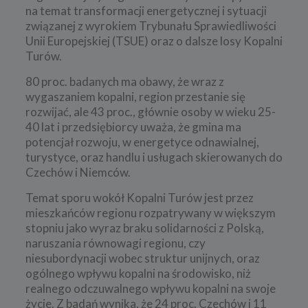
na temat transformacji energetycznej i sytuacji
związanej z wyrokiem Trybunału Sprawiedliwości
Unii Europejskiej (TSUE) oraz o dalsze losy Kopalni
Turów.
80 proc. badanych ma obawy, że wraz z
wygaszaniem kopalni, region przestanie się
rozwijać, ale 43 proc., głównie osoby w wieku 25-
40 lat i przedsiębiorcy uważa, że gmina ma
potencjał rozwoju, w energetyce odnawialnej,
turystyce, oraz handlu i usługach skierowanych do
Czechów i Niemców.
Temat sporu wokół Kopalni Turów jest przez
mieszkańców regionu rozpatrywany w większym
stopniu jako wyraz braku solidarności z Polską,
naruszania równowagi regionu, czy
niesubordynacji wobec struktur unijnych, oraz
ogólnego wpływu kopalni na środowisko, niż
realnego odczuwalnego wpływu kopalni na swoje
życie. Z badań wynika, że 24 proc. Czechów i 11