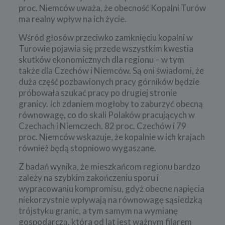
proc. Niemców uważa, że obecność Kopalni Turów
ma realny wpływ na ich życie.
Wśród głosów przeciwko zamknięciu kopalni w
Turowie pojawia się przede wszystkim kwestia
skutków ekonomicznych dla regionu – w tym
także dla Czechów i Niemców. Są oni świadomi, że
duża część pozbawionych pracy górników będzie
próbowała szukać pracy po drugiej stronie
granicy. Ich zdaniem mogłoby to zaburzyć obecną
równowagę, co do skali Polaków pracujących w
Czechach i Niemczech. 82 proc. Czechów i 79
proc. Niemców wskazuje, że kopalnie w ich krajach
również będą stopniowo wygaszane.
Z badań wynika, że mieszkańcom regionu bardzo
zależy na szybkim zakończeniu sporu i
wypracowaniu kompromisu, gdyż obecne napięcia
niekorzystnie wpływają na równowagę sąsiedzką
trójstyku granic, a tym samym na wymianę
gospodarczą, która od lat jest ważnym filarem