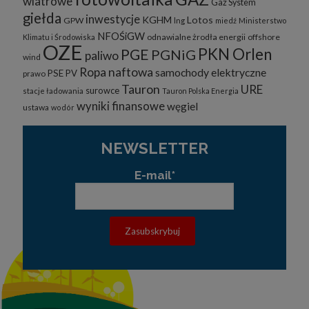
wiatrowe
Gaz System
giełda
inwestycje
KGHM
Lotos
GPW
lng
miedź
Ministerstwo
NFOŚiGW
odnawialne żrodła energii
offshore
Klimatu i Środowiska
OZE
PKN Orlen
PGE
PGNiG
paliwo
wind
Ropa naftowa
samochody elektryczne
PSE
PV
prawo
Tauron
URE
surowce
stacje ładowania
Tauron Polska Energia
wyniki finansowe
węgiel
ustawa
wodór
NEWSLETTER
E-mail*