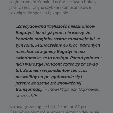
regionu wokół Kopalni Turów, zarówno Polacy
jaki i Czesi, liczą na szybkie i kompromisowe
rozwiązanie sporu o tę kopalnię.
„Zdecydowana większość mieszkańców
Bogatyni, bo aż 92 proc., nie wierzy, że
kopalnia mogłaby zostać zamknięta już w
tym roku. Jednocześnie 96 proc. badanych
mieszkańców gminy Bogatynia ma
świadomość, że to nastąpi. Ponad połowa z
nich wskazuje horyzont czasowy za 10-20
lat. Zdaniem respondentów ten czas
pozwoliłby na przygotowanie się i
przeprowadzenie zrównoważonej
transformacji”
–
mówi Wojciech Dąbrowski,
prezes PGE.
Na uwagę zasługuje fakt, że ponad 60 proc.
Czechów z obszarów przygranicznych deklaruje