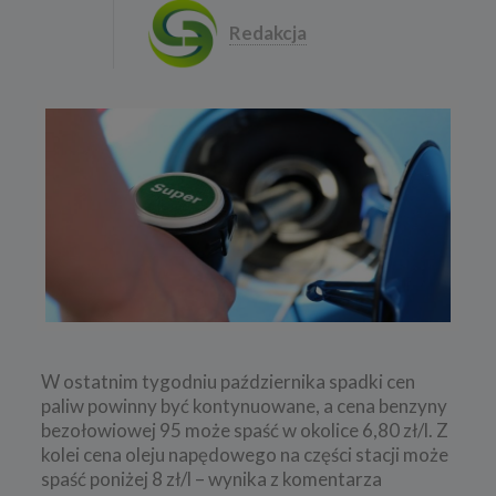
Redakcja
W ostatnim tygodniu października spadki cen
paliw powinny być kontynuowane, a cena benzyny
bezołowiowej 95 może spaść w okolice 6,80 zł/l. Z
kolei cena oleju napędowego na części stacji może
spaść poniżej 8 zł/l – wynika z komentarza