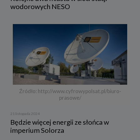
wodorowych NESO
Źródło: http://www.cyfrowypolsat.pl/biuro-
prasowe/
21 listopada 2024
Będzie więcej energii ze słońca w
imperium Solorza