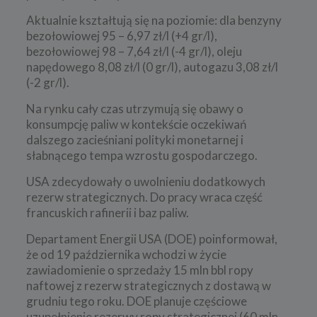
Aktualnie kształtują się na poziomie: dla benzyny
bezołowiowej 95 – 6,97 zł/l (+4 gr/l),
bezołowiowej 98 – 7,64 zł/l (-4 gr/l), oleju
napędowego 8,08 zł/l (0 gr/l), autogazu 3,08 zł/l
(-2 gr/l).
Na rynku cały czas utrzymują się obawy o
konsumpcję paliw w kontekście oczekiwań
dalszego zacieśniani polityki monetarnej i
słabnącego tempa wzrostu gospodarczego.
USA zdecydowały o uwolnieniu dodatkowych
rezerw strategicznych. Do pracy wraca część
francuskich rafinerii i baz paliw.
Departament Energii USA (DOE) poinformował,
że od 19 października wchodzi w życie
zawiadomienie o sprzedaży 15 mln bbl ropy
naftowej z rezerw strategicznych z dostawą w
grudniu tego roku. DOE planuje częściowe
uzupełnienie rezerwy ropy strategicznej (60 mln