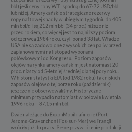
bbl) jeśli ceny ropy WTI spadną do 67-72 USD/bbl
lub niżej. Amerykańskie strategiczne rezerwy
ropy naftowej spadły w ubiegłym tygodniu do 405
mln bbl/d i są 212 mln bbl (34 proc.) niższe niż
przed rokiem, co więcej jest to najniższy poziom
od czerwca 1984 roku, czyli ponad 38 lat. Władze
USA nie są zadowolone z wysokich cen paliw przed
zaplanowanymi na listopad wyborami
połówkowymi do Kongresu. Poziom zapasów
olejów na rynku amerykańskim jest natomiast 20
proc. niższy od 5-letniej średniej dla tej pory roku.
W historii statystki EIA (od 1982 roku) tak niskich
zapasów olejów o tej porze roku (październik)
jeszcze nie obserwowaliśmy. Historyczne
minimum przypadło natomiast w połowie kwietnia
1996 roku – 87,15 mln bbl.
Dwie należące do ExxonMobil rafinerie (Port
Jerome-Gravenchon i Fos-sur-Mer) we Francji
wróciły już do pracy. Pełne przywrócenie produkcji