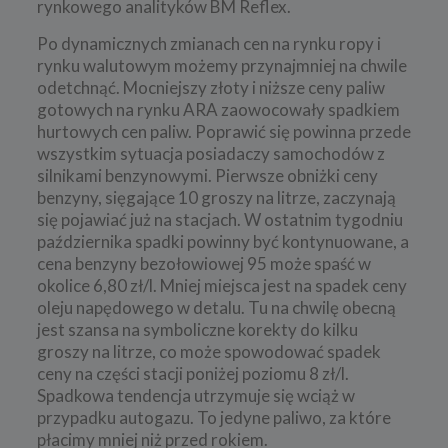
rynkowego analityków BM Reflex.
Po dynamicznych zmianach cen na rynku ropy i
rynku walutowym możemy przynajmniej na chwile
odetchnąć. Mocniejszy złoty i niższe ceny paliw
gotowych na rynku ARA zaowocowały spadkiem
hurtowych cen paliw. Poprawić się powinna przede
wszystkim sytuacja posiadaczy samochodów z
silnikami benzynowymi. Pierwsze obniżki ceny
benzyny, sięgające 10 groszy na litrze, zaczynają
się pojawiać już na stacjach. W ostatnim tygodniu
października spadki powinny być kontynuowane, a
cena benzyny bezołowiowej 95 może spaść w
okolice 6,80 zł/l. Mniej miejsca jest na spadek ceny
oleju napędowego w detalu. Tu na chwilę obecną
jest szansa na symboliczne korekty do kilku
groszy na litrze, co może spowodować spadek
ceny na części stacji poniżej poziomu 8 zł/l.
Spadkowa tendencja utrzymuje się wciąż w
przypadku autogazu. To jedyne paliwo, za które
płacimy mniej niż przed rokiem.