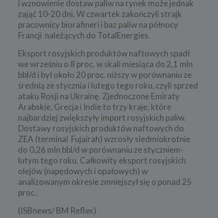
i wznowienie dostaw paliw na rynek może jednak
zająć 10-20 dni. W czwartek zakończyli strajk
pracownicy biorafineri i baz paliw na północy
Francji należących do TotalEnergies.
Eksport rosyjskich produktów naftowych spadł
we wrześniu o 8 proc. w skali miesiąca do 2,1 mln
bbl/d i był około 20 proc. niższy w porównaniu ze
średnią ze stycznia i lutego tego roku, czyli sprzed
ataku Rosji na Ukrainę. Zjednoczone Emiraty
Arabskie, Grecja i Indie to trzy kraje, które
najbardziej zwiększyły import rosyjskich paliw.
Dostawy rosyjskich produktów naftowych do
ZEA (terminal Fujairah) wzrosły siedmiokrotnie
do 0,26 mln bbl/d w porównaniu ze styczniem-
lutym tego roku. Całkowity eksport rosyjskich
olejów (napędowych i opałowych) w
analizowanym okresie zmniejszył się o ponad 25
proc..
(ISBnews/ BM Reflex)