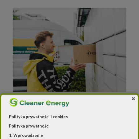
5 listopada 2024
Energia z wiatru zasili flotę
Polityka prywatności i cookies
paczkomatów
Polityka prywatności
1. Wprowadzenie