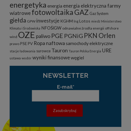
energetyka
energia elektryczna
farmy
energia
fotowoltaika
GAZ
wiatrowe
Gaz System
giełda
inwestycje
KGHM
Lotos
GPW
lng
miedź
Ministerstwo
NFOŚiGW
odnawialne żrodła energii
offshore
Klimatu i Środowiska
OZE
PKN Orlen
PGE
PGNiG
paliwo
wind
Ropa naftowa
samochody elektryczne
PSE
PV
prawo
Tauron
URE
surowce
stacje ładowania
Tauron Polska Energia
wyniki finansowe
węgiel
ustawa
wodór
NEWSLETTER
E-mail*