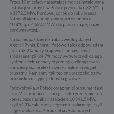
Przez 10 miesięcy narastająca moc zainstalowana
instalacji solarnych w Polsce przyrosła o 32,6%, tj.
o 3972,3 MW. Porównując rok do roku branża
fotowoltaiczna odnotowała wzrost mocy o
40,8%, tj. o 4 682,2 MW, i to przy rosnącej bazie
porównawczej.
Na koniec października ub.r., według danych
Agencji Rynku Energii, fotowoltaika odpowiadała
już za 58,2% mocy krajowych odnawialnych
źródeł energii i 24,7% mocy wytwórczych całego
systemu elektroenergetycznego, wliczając w to
konwencjonalne elektrownie cieplne na węgiel
brunatny i kamienny, tak tępione przez ekologów
oraz niskoemisyjne jednostki gazowe.
Fotowoltaika w Polsce coraz mniej prosumentami
stoi. Mali producenci energii elektrycznej mieli na
koniec października instalacje o 10 391,5 MW,
czyli 64,3% całej mocy segmentu solarnego, czyli
ciągle większość. Ale udział przydomowych