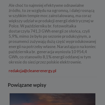
Ale choć to najmniej efektywne odnawialne
źródło, to ze względu na ogromną, i dalej rosnącą
w szybkim tempie moc zainstalowaną, ma coraz
większy udział w produkcji energii elektrycznej w
Polce. W październiku br. fotowoltaika
dostarczyła 741,3 GWh energii ze słońca, czyli
5,9%, mimo że było po sezonie produkcyjnym, a
prosumenci zużywają dużą część wyprodukowanej
energii na potrzeby własne. Narastająco na koniec
października br. generacja wyniosła 10 954,4
GWh, co stanowiło 8,1% energii oddanej w tym
okresie do sieci przez polskie elektrownie.
redakcja@cleanerenergy.pl
Powiązane wpisy