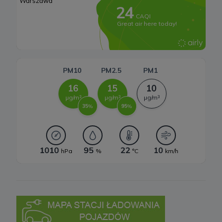
b) pisemnie na adres siedziby Spółki.
3. Zakres przetwarzanych danych
Spółka przetwarza dane, które użytkownicy podają lub
udostępniają w historii przeglądania stron i aplikacji w ramach
korzystania z naszych usług (wraz ze zautomatyzowaną analizą
aktywności użytkownika na stronie).
Spółka przetwarza również dane, które użytkownik podaje w celu
założenia konta lub korzystania z usługi newslettera, tj. imię,
nazwisko, adres e-mail.
4. Cel i podstawa przetwarzania danych
Twoje dane będą przetwarzane do celu:
a) realizacji usługi w oparciu o regulamin korzystania z serwisu, jeśli
użytkownik zarejestruje swoje konto lub skorzysta z usługi
newslettera (podstawa z art. 6 ust. 1 lit. b RODO),
b) dopasowania treści serwisu do zainteresowań użytkownika, a
także wykrywania nadużyć oraz pomiarów statystycznych i
udoskonalenia usług, będącego realizacją naszego prawnie
uzasadnionego interesu (podstawa z art. 6 ust. 1 lit. f RODO),
c) ewentualnego ustalenia, dochodzenia lub obrony przed