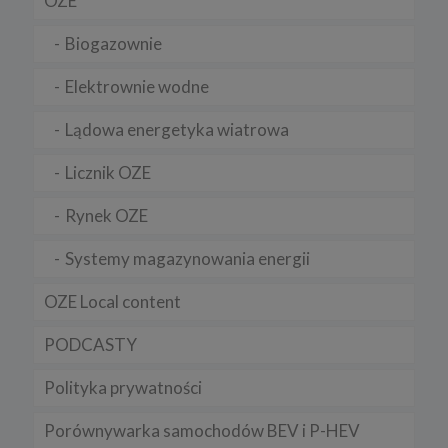
OZE
Chrome, Firefox, Safari
.
Biogazownie
Pamiętaj, że zmiana ustawienia plików cookies i podobnych
technologii może wpłynąć na sposób funkcjonowania naszego
serwisu.
Elektrownie wodne
Niniejsza Polityka może być co pewien czas aktualizowana poprzez
Lądowa energetyka wiatrowa
zamieszczenie w serwisie jej nowej wersji.
Regulamin serwisu
Licznik OZE
Rynek OZE
Systemy magazynowania energii
OZE Local content
PODCASTY
Polityka prywatności
Porównywarka samochodów BEV i P-HEV