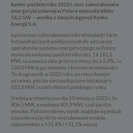
koniec października 2023 r. moc zainstalowana
energetyki solarnej w Polsce wynosiła blisko
16,2 GW – wynika z danych Agencji Rynku
Energii S.A.
Łączna moc zainstalowana mikroinstalacji i farm
fotowoltaicznych podłączonych do sieci przez
operatorów systemu energetycznego w Polsce
wyniosła na koniec października ub.r. 16 161,5
MW, co oznacza silny przyrost mocy, bo o 5,4%, i o
534,0 MW w porównaniu z końcem września ub.r.
To drugi wynik w 2023 roku, po rekordowym
wrześniu, gdy do sieci podłączono instalacje o
633,3 MW, i szósty historii polskiego rynku.
Średnia arytmetyczna dla 10 miesięcy 2023 r. to
406,5 MW, a mediana 405,9 MW, czyli bardzo
wysoko. Październikowy wynik znajduje się jednak
znacznie wyżej niż te wyśrubowane średnie,
odpowiednio o +31,4% i +31,5% więcej.