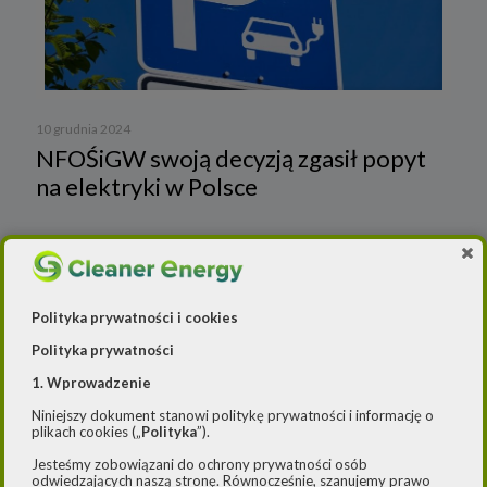
10 grudnia 2024
NFOŚiGW swoją decyzją zgasił popyt
na elektryki w Polsce
To wielkoskalowe farmy napędzają wzrosty w
Polityka prywatności i cookies
fotowoltaice, a mniej prosumenci – Cleaner
Polityka prywatności
Energy
1. Wprowadzenie
Wiadomości
Niniejszy dokument stanowi politykę prywatności i informację o
plikach cookies („
Polityka
”).
Cleaner Energy
Firmy
Jesteśmy zobowiązani do ochrony prywatności osób
odwiedzających naszą stronę. Równocześnie, szanujemy prawo