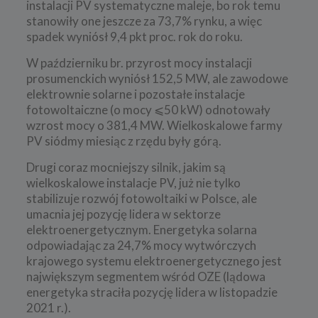
instalacji PV systematyczne maleje, bo rok temu
stanowiły one jeszcze za 73,7% rynku, a więc
spadek wyniósł 9,4 pkt proc. rok do roku.
W październiku br. przyrost mocy instalacji
prosumenckich wyniósł 152,5 MW, ale zawodowe
elektrownie solarne i pozostałe instalacje
fotowoltaiczne (o mocy ⩽50 kW) odnotowały
wzrost mocy o 381,4 MW. Wielkoskalowe farmy
PV siódmy miesiąc z rzędu były górą.
Drugi coraz mocniejszy silnik, jakim są
wielkoskalowe instalacje PV, już nie tylko
stabilizuje rozwój fotowoltaiki w Polsce, ale
umacnia jej pozycję lidera w sektorze
elektroenergetycznym. Energetyka solarna
odpowiadając za 24,7% mocy wytwórczych
krajowego systemu elektroenergetycznego jest
największym segmentem wśród OZE (lądowa
energetyka straciła pozycję lidera w listopadzie
2021 r.).