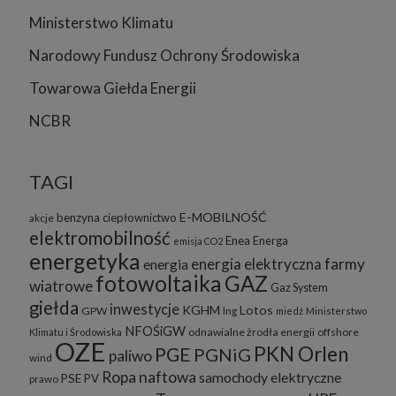
Ministerstwo Klimatu
Narodowy Fundusz Ochrony Środowiska
Towarowa Giełda Energii
NCBR
TAGI
E-MOBILNOŚĆ
benzyna
ciepłownictwo
akcje
elektromobilność
Enea
Energa
emisja CO2
energetyka
energia elektryczna
farmy
energia
fotowoltaika
GAZ
wiatrowe
Gaz System
giełda
inwestycje
KGHM
Lotos
GPW
lng
miedź
Ministerstwo
NFOŚiGW
odnawialne żrodła energii
offshore
Klimatu i Środowiska
OZE
PKN Orlen
PGE
PGNiG
paliwo
wind
Ropa naftowa
samochody elektryczne
PSE
PV
prawo