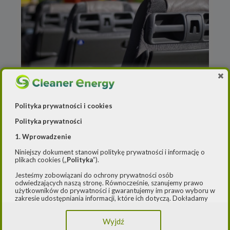
Redakcja
o
16 czerwca 2021
16 gmin dostanie wsparcie
Polityka prywatności i cookies
z programu „Kangur”
Polityka prywatności
1. Wprowadzenie
Narodowy Fundusz Ochrony Środowiska i
Gospodarki Wodnej (NFOŚiGW) dofinansuje
Niniejszy dokument stanowi politykę prywatności i informację o
plikach cookies („
Polityka
”).
zakup elektrycznych autobusów do przewozu
dzieci do szkół. Prawie 40 mln zł z programu
Jesteśmy zobowiązani do ochrony prywatności osób
odwiedzających naszą stronę. Równocześnie, szanujemy prawo
„Kangur” trafi do
[…]
użytkowników do prywatności i gwarantujemy im prawo wyboru w
zakresie udostępniania informacji, które ich dotyczą. Dokładamy
starań, aby przetwarzanie odbywało się zgodnie z obowiązującymi
Czytaj dalej
przepisami, w szczególności rozporządzeniem Parlamentu
Wyjdź
Europejskiego i Rady (UE) 2016/979 z dnia 27 kwietnia 2016 r. w
sprawie ochrony osób fizycznych w związku z przetwarzaniem