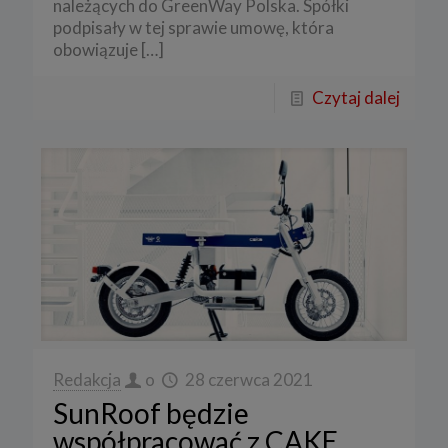
należących do GreenWay Polska. Spółki
podpisały w tej sprawie umowę, która
obowiązuje
[…]
Czytaj dalej
Redakcja
o
28 czerwca 2021
SunRoof będzie
współpracować z CAKE