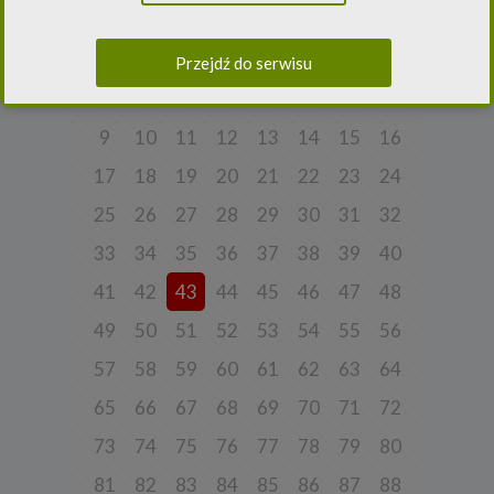
danych osobowych i w sprawie swobodnego przepływu takich
Poprzednia strona
danych oraz uchylenia dyrektywy 95/46/WE (ogólne
rozporządzenie o ochronie danych) („
RODO
”) oraz ustawą z dnia
Przejdź do serwisu
10 maja 2018 roku o ochronie danych osobowych („
UODO
”).
1
2
3
4
5
6
7
8
2.
Administrator danych osobowych
Niniejsza Polityka dotyczy przetwarzania danych osobowych,
9
10
11
12
13
14
15
16
których administratorem jest Cleaner Energy spółka z ograniczoną
odpowiedzialnością sp. k. z siedzibą w Warszawie, przy ul.
17
18
19
20
21
22
23
24
Dąbrowieckiej 6A lok. 6, 03-932 Warszawa, wpisana do rejestru
przedsiębiorców Krajowego Rejestru Sądowego, prowadzonego
25
26
27
28
29
30
31
32
przez Sąd Rejonowy dla m. st. Warszawy w Warszawie, XIII
Wydział Gospodarczy Krajowego Rejestru Sądowego za numerem
KRS 0000770248, REGON 382497533, NIP 1132992861
33
34
35
36
37
38
39
40
(„
Spółka
”).
41
42
43
44
45
46
47
48
Spółka, jako administrator danych osobowych, decyduje o celach i
sposobach przetwarzania danych osobowych użytkowników.
49
50
51
52
53
54
55
56
W sprawach ochrony swoich danych osobowych możesz
skontaktować się z nami:
57
58
59
60
61
62
63
64
a) pod adresem e-mail:
rodo@cleanerenergy.pl
65
66
67
68
69
70
71
72
b) pisemnie na adres siedziby Spółki.
73
74
75
76
77
78
79
80
81
82
83
84
85
86
87
88