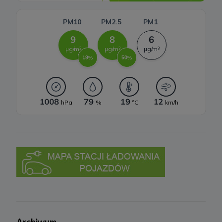
a) niezbędne do świadczenia usług, będą przechowywane przez
okres, w którym usługi te będą świadczone, oraz po zakończeniu
ich świadczenia, jednak wyłącznie jeżeli jest dozwolone lub
wymagane w świetle obowiązującego prawa np. przetwarzanie w
celach statystycznych, rozliczeniowych lub w celu dochodzenia
roszczeń,
b) niezbędne do dostosowania treści serwisu do zainteresowań,
prowadzenia marketingu usług własnych, pomiarów
statystycznych i udoskonalenia usług, będę przechowywane do
momentu wyrażenia sprzeciwu lub do czasu zakończenia
korzystania przez Ciebie z usług serwisu, w zależności, które z
powyższych wydarzeń nastąpi jako pierwsze.
8. Odbiorcy danych
Twoje dane osobowe mogą być udostępnione podmiotom i
organom upoważnionym do przetwarzania tych danych na
podstawie przepisów prawa.
Twoje dane osobowe mogą być przekazywane podmiotom
przetwarzającym dane osobowe na zlecenie administratorów, m.in.
dostawcom usług IT, firmom księgowym, przy czym takie
podmioty przetwarzają dane na podstawie umowy z
administratorami i wyłącznie zgodnie z poleceniami
administratorów.
9. Prawa podmiotów danych