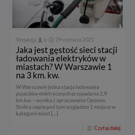
Redakcja
o
29 czerwca 2021
Jaka jest gęstość sieci stacji
ładowania elektryków w
miastach? W Warszawie 1
na 3 km. kw.
W Warszawie jedna stacja ładowania
pojazdów elektrycznych przypada na 2,9
km.kw. – wynika z opracowania Oponeo.
Stolica zajęła pod tym względem 1 miejsce w
kategorii miast
[…]
Czytaj dalej