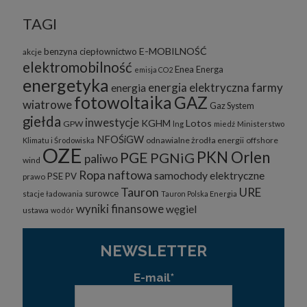
TAGI
E-MOBILNOŚĆ
benzyna
ciepłownictwo
akcje
elektromobilność
Enea
Energa
emisja CO2
energetyka
energia elektryczna
farmy
energia
fotowoltaika
GAZ
wiatrowe
Gaz System
giełda
inwestycje
KGHM
Lotos
GPW
lng
miedź
Ministerstwo
NFOŚiGW
odnawialne żrodła energii
offshore
Klimatu i Środowiska
OZE
PKN Orlen
PGE
PGNiG
paliwo
wind
Ropa naftowa
samochody elektryczne
PSE
PV
prawo
Tauron
URE
surowce
stacje ładowania
Tauron Polska Energia
wyniki finansowe
węgiel
ustawa
wodór
NEWSLETTER
E-mail*