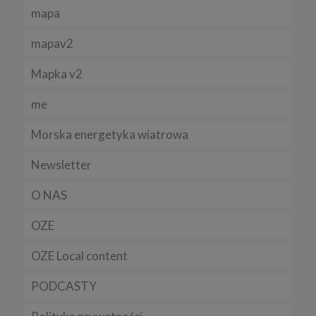
mapa
Niniejsza Polityka może być co pewien czas aktualizowana poprzez
zamieszczenie w serwisie jej nowej wersji.
mapav2
Regulamin serwisu
Mapka v2
me
Morska energetyka wiatrowa
Newsletter
O NAS
OZE
OZE Local content
PODCASTY