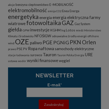
E-MOBILNOŚĆ
benzyna
ciepłownictwo
akcje
elektromobilność
Enea
Energa
emisja CO2
energetyka
energia elektryczna
farmy
energia
fotowoltaika
GAZ
wiatrowe
Gaz System
giełda
inwestycje
KGHM
Lotos
GPW
lng
miedź
Ministerstwo
NFOŚiGW
odnawialne żrodła energii
offshore
Klimatu i Środowiska
OZE
PKN Orlen
PGE
PGNiG
paliwo
wind
Ropa naftowa
samochody elektryczne
PSE
PV
prawo
Tauron
URE
surowce
stacje ładowania
Tauron Polska Energia
wyniki finansowe
węgiel
ustawa
wodór
NEWSLETTER
E-mail*