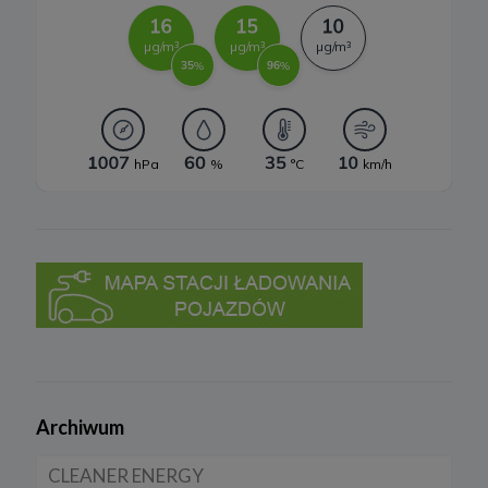
Twoje dane osobowe mogą być udostępnione podmiotom i
organom upoważnionym do przetwarzania tych danych na
podstawie przepisów prawa.
Twoje dane osobowe mogą być przekazywane podmiotom
przetwarzającym dane osobowe na zlecenie administratorów, m.in.
dostawcom usług IT, firmom księgowym, przy czym takie
podmioty przetwarzają dane na podstawie umowy z
administratorami i wyłącznie zgodnie z poleceniami
administratorów.
9. Prawa podmiotów danych
Zgodnie z RODO, przysługuje Ci:
a) prawo dostępu do swoich danych oraz otrzymania ich kopii;
b) prawo do sprostowania (poprawiania) swoich danych;
c) prawo do usunięcia danych, ograniczenia przetwarzania danych;
d) prawo do wniesienia sprzeciwu wobec przetwarzania danych;
e) prawo do przenoszenia danych;
f) prawo do wniesienia skargi do organu nadzorczego.
Archiwum
10 .Przekazywanie danych do państwa trzeciego lub
organizacji międzynarodowej
CLEANER ENERGY