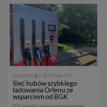
t.brzezinski
o
24 maja 2023
Sieć hubów szybkiego
ładowania Orlenu ze
wsparciem od BGK
BGK udzielił 1 mln euro preferencyjnego