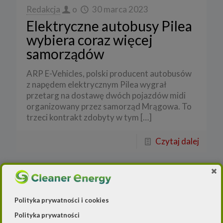
Redakcja
o
30 marca 2023
Elektryczne autobusy Pilea
wybiera coraz więcej
samorządów
ARP E-Vehicles, polski producent autobusów
z napędem elektrycznym Pilea wygrał
przetarg na dostawę dwóch pojazdów midi
organizowany przez samorząd Mrągowa. To
trzeci kontrakt zdobyty w tym
[…]
Czytaj dalej
Polityka prywatności i cookies
Polityka prywatności