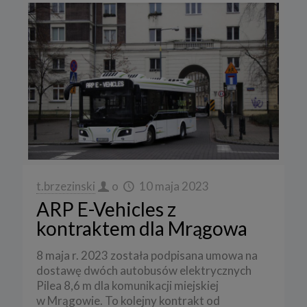
t.brzezinski
o
10 maja 2023
ARP E-Vehicles z
kontraktem dla Mrągowa
8 maja r. 2023 została podpisana umowa na
dostawę dwóch autobusów elektrycznych
Pilea 8,6 m dla komunikacji miejskiej
w Mrągowie. To kolejny kontrakt od