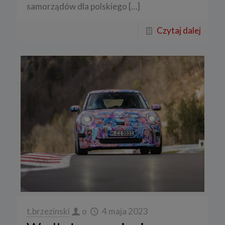
samorządów dla polskiego
[…]
Czytaj dalej
t.brzezinski
o
4 maja 2023