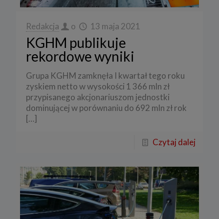
Redakcja
o
13 maja 2021
KGHM publikuje
rekordowe wyniki
Grupa KGHM zamknęła I kwartał tego roku
zyskiem netto w wysokości 1 366 mln zł
przypisanego akcjonariuszom jednostki
dominującej w porównaniu do 692 mln zł rok
[…]
Czytaj dalej