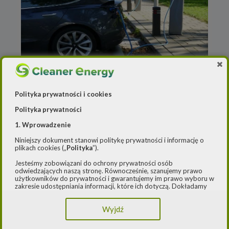
Redakcja
o
27 kwietnia 2021
Prawie co piąta firma ma już
Polityka prywatności i cookies
auto elektryczne
Polityka prywatności
1. Wprowadzenie
18 proc. firm ma w swoich flotach w pełni
elektryczne auta, a połowa deklaruje, że
Niniejszy dokument stanowi politykę prywatności i informację o
plikach cookies („
Polityka
”).
będzie je mieć w ciągu 3 lat – wynika z
„Barometru
[…]
Jesteśmy zobowiązani do ochrony prywatności osób
odwiedzających naszą stronę. Równocześnie, szanujemy prawo
użytkowników do prywatności i gwarantujemy im prawo wyboru w
Czytaj dalej
zakresie udostępniania informacji, które ich dotyczą. Dokładamy
starań, aby przetwarzanie odbywało się zgodnie z obowiązującymi
przepisami, w szczególności rozporządzeniem Parlamentu
Wyjdź
Europejskiego i Rady (UE) 2016/979 z dnia 27 kwietnia 2016 r. w
sprawie ochrony osób fizycznych w związku z przetwarzaniem
Poprzednia strona
danych osobowych i w sprawie swobodnego przepływu takich