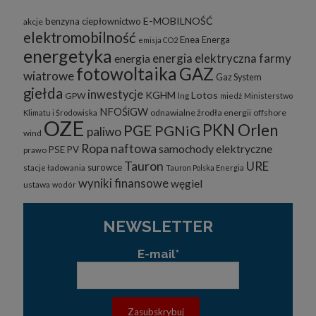
E-MOBILNOŚĆ
benzyna
ciepłownictwo
akcje
elektromobilność
Enea
Energa
emisja CO2
energetyka
energia elektryczna
farmy
energia
fotowoltaika
GAZ
wiatrowe
Gaz System
giełda
inwestycje
KGHM
Lotos
GPW
lng
miedź
Ministerstwo
NFOŚiGW
odnawialne żrodła energii
offshore
Klimatu i Środowiska
OZE
PKN Orlen
PGE
PGNiG
paliwo
wind
Ropa naftowa
samochody elektryczne
PSE
PV
prawo
Tauron
URE
surowce
stacje ładowania
Tauron Polska Energia
wyniki finansowe
węgiel
ustawa
wodór
NEWSLETTER
E-mail*