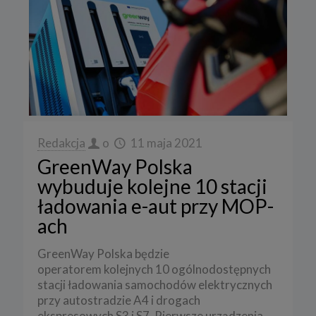
Redakcja
o
11 maja 2021
GreenWay Polska
wybuduje kolejne 10 stacji
ładowania e-aut przy MOP-
ach
GreenWay Polska będzie
operatorem kolejnych 10 ogólnodostępnych
stacji ładowania samochodów elektrycznych
przy autostradzie A4 i drogach
ekspresowych S3 i S7. Pierwsze urządzenia