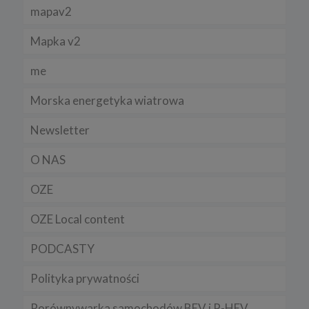
Niniejsza Polityka może być co pewien czas aktualizowana poprzez
mapav2
zamieszczenie w serwisie jej nowej wersji.
Regulamin serwisu
Mapka v2
me
Morska energetyka wiatrowa
Newsletter
O NAS
OZE
OZE Local content
PODCASTY
Polityka prywatności
Porównywarka samochodów BEV i P-HEV