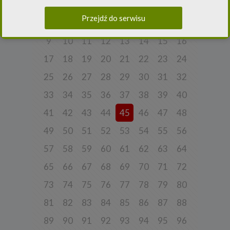
danych oraz uchylenia dyrektywy 95/46/WE (ogólne
rozporządzenie o ochronie danych) („
RODO
”) oraz ustawą z dnia
Przejdź do serwisu
10 maja 2018 roku o ochronie danych osobowych („
UODO
”).
1
2
3
4
5
6
7
8
2.
Administrator danych osobowych
9
10
11
12
13
14
15
16
Niniejsza Polityka dotyczy przetwarzania danych osobowych,
których administratorem jest Cleaner Energy spółka z ograniczoną
17
18
19
20
21
22
23
24
odpowiedzialnością sp. k. z siedzibą w Warszawie, przy ul.
Dąbrowieckiej 6A lok. 6, 03-932 Warszawa, wpisana do rejestru
25
26
27
28
29
30
31
32
przedsiębiorców Krajowego Rejestru Sądowego, prowadzonego
przez Sąd Rejonowy dla m. st. Warszawy w Warszawie, XIII
33
34
35
36
37
38
39
40
Wydział Gospodarczy Krajowego Rejestru Sądowego za numerem
KRS 0000770248, REGON 382497533, NIP 1132992861
(„
Spółka
”).
41
42
43
44
45
46
47
48
Spółka, jako administrator danych osobowych, decyduje o celach i
49
50
51
52
53
54
55
56
sposobach przetwarzania danych osobowych użytkowników.
57
58
59
60
61
62
63
64
W sprawach ochrony swoich danych osobowych możesz
skontaktować się z nami:
65
66
67
68
69
70
71
72
a) pod adresem e-mail:
rodo@cleanerenergy.pl
73
74
75
76
77
78
79
80
b) pisemnie na adres siedziby Spółki.
81
82
83
84
85
86
87
88
3. Zakres przetwarzanych danych
89
90
91
92
93
94
95
96