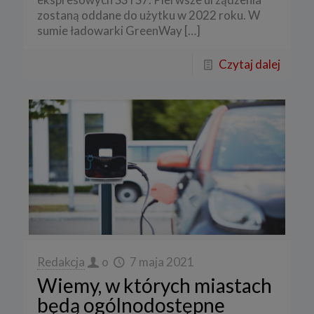
zostaną oddane do użytku w 2022 roku. W
sumie ładowarki GreenWay
[…]
Czytaj dalej
Redakcja
o
7 maja 2021
Wiemy, w których miastach
będą ogólnodostępne