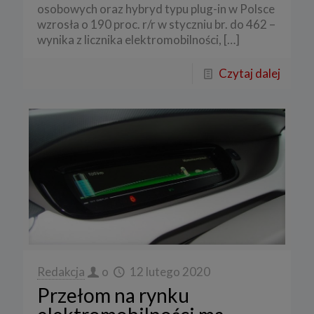
osobowych oraz hybryd typu plug-in w Polsce
wzrosła o 190 proc. r/r w styczniu br. do 462 –
wynika z licznika elektromobilności,
[…]
Czytaj dalej
Redakcja
o
12 lutego 2020
Przełom na rynku