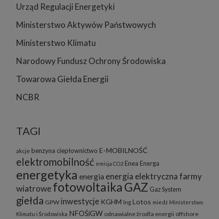
Urząd Regulacji Energetyki
Ministerstwo Aktywów Państwowych
Ministerstwo Klimatu
Narodowy Fundusz Ochrony Środowiska
Towarowa Giełda Energii
NCBR
TAGI
E-MOBILNOŚĆ
benzyna
ciepłownictwo
akcje
elektromobilność
Enea
Energa
emisja CO2
energetyka
energia elektryczna
farmy
energia
fotowoltaika
GAZ
wiatrowe
Gaz System
giełda
inwestycje
KGHM
Lotos
GPW
lng
miedź
Ministerstwo
NFOŚiGW
odnawialne żrodła energii
offshore
Klimatu i Środowiska