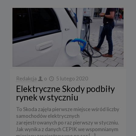
Redakcja
o
5 lutego 2020
Elektryczne Skody podbiły
rynek w styczniu
To Skoda zajęła pierwsze miejsce wśród liczby
samochodów elektrycznych
zarejestrowanych po raz pierwszy w styczniu.
Jak wynika z danych CEPIK we wspomnianym
miesiącu zarejestrowano po raz
[…]