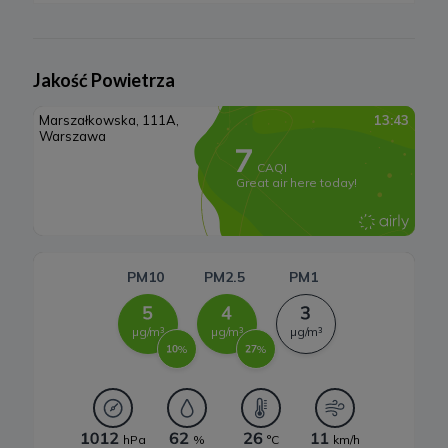
osobowych w tych celach może uniemożliwić poprawne
Elektrownie wodne
świadczenie usług.
6. Prawo do sprzeciwu
Rynek OZE
Jakość Powietrza
W każdej chwili przysługuje Ci prawo do wniesienia sprzeciwu
wobec przetwarzania Twoich danych opisanych powyżej.
Lądowa energetyka wiatrowa
Przestaniemy przetwarzać Twoje dane w tych celach, chyba że
będziemy w stanie wykazać, że w stosunku do Twoich danych
istnieją dla nas ważne prawnie uzasadnione podstawy, które są
Systemy magazynowania energii
nadrzędne wobec Twoich interesów, praw i wolności lub Twoje
dane będą nam niezbędne do ewentualnego ustalenia,
dochodzenia lub obrony roszczeń.
W każdej chwili przysługuje Ci prawo do wniesienia sprzeciwu
wobec przetwarzania Twoich danych w celu prowadzenia
marketingu bezpośredniego. Jeżeli skorzystasz z tego prawa –
zaprzestaniemy przetwarzania danych w tym celu.
7. Okres przechowywania danych
Twoje dane osobowe:
a) niezbędne do świadczenia usług, będą przechowywane przez
okres, w którym usługi te będą świadczone, oraz po zakończeniu
ich świadczenia, jednak wyłącznie jeżeli jest dozwolone lub
wymagane w świetle obowiązującego prawa np. przetwarzanie w
celach statystycznych, rozliczeniowych lub w celu dochodzenia
roszczeń,