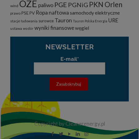
OZE
PKN Orlen
PGE
PGNiG
paliwo
wind
Ropa naftowa
samochody elektryczne
PSE
PV
prawo
Tauron
URE
surowce
stacje ładowania
Tauron Polska Energia
wyniki finansowe
węgiel
ustawa
wodór
NEWSLETTER
E-mail*
Copyright by Cleanerenergy.pl