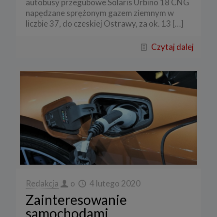
autobusy przegubowe Solaris Urbino 18 CNG
napędzane sprężonym gazem ziemnym w
liczbie 37, do czeskiej Ostrawy, za ok. 13
[…]
Czytaj dalej
Redakcja
o
4 lutego 2020
Zainteresowanie
samochodami