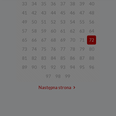
Niniejsza Polityka dotyczy przetwarzania danych osobowych,
33
34
35
36
37
38
39
40
których administratorem jest Cleaner Energy spółka z ograniczoną
odpowiedzialnością sp. k. z siedzibą w Warszawie, przy ul.
41
42
43
44
45
46
47
48
Dąbrowieckiej 6A lok. 6, 03-932 Warszawa, wpisana do rejestru
przedsiębiorców Krajowego Rejestru Sądowego, prowadzonego
49
50
51
52
53
54
55
56
przez Sąd Rejonowy dla m. st. Warszawy w Warszawie, XIII
Wydział Gospodarczy Krajowego Rejestru Sądowego za numerem
KRS 0000770248, REGON 382497533, NIP 1132992861
57
58
59
60
61
62
63
64
(„
Spółka
”).
65
66
67
68
69
70
71
72
Spółka, jako administrator danych osobowych, decyduje o celach i
sposobach przetwarzania danych osobowych użytkowników.
73
74
75
76
77
78
79
80
W sprawach ochrony swoich danych osobowych możesz
skontaktować się z nami:
81
82
83
84
85
86
87
88
a) pod adresem e-mail:
rodo@cleanerenergy.pl
89
90
91
92
93
94
95
96
b) pisemnie na adres siedziby Spółki.
97
98
99
Następna strona
3. Zakres przetwarzanych danych
Spółka przetwarza dane, które użytkownicy podają lub
udostępniają w historii przeglądania stron i aplikacji w ramach
korzystania z naszych usług (wraz ze zautomatyzowaną analizą
aktywności użytkownika na stronie).
Spółka przetwarza również dane, które użytkownik podaje w celu