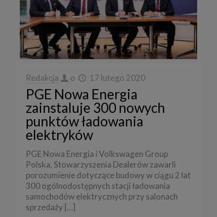
Redakcja
o
17 lutego 2020
PGE Nowa Energia
zainstaluje 300 nowych
punktów ładowania
elektryków
PGE Nowa Energia i Volkswagen Group
Polska, Stowarzyszenia Dealerów zawarli
porozumienie dotyczące budowy w ciągu 2 lat
300 ogólnodostępnych stacji ładowania
samochodów elektrycznych przy salonach
sprzedaży
[…]