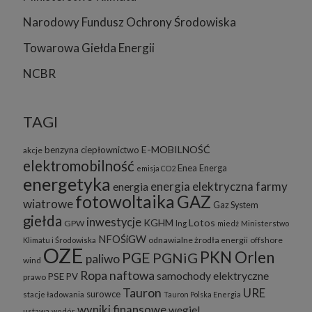
Narodowy Fundusz Ochrony Środowiska
Towarowa Giełda Energii
NCBR
TAGI
E-MOBILNOŚĆ
benzyna
ciepłownictwo
akcje
elektromobilność
Enea
Energa
emisja CO2
energetyka
energia elektryczna
farmy
energia
fotowoltaika
GAZ
wiatrowe
Gaz System
giełda
inwestycje
KGHM
Lotos
GPW
lng
miedź
Ministerstwo
NFOŚiGW
odnawialne żrodła energii
offshore
Klimatu i Środowiska
OZE
PKN Orlen
PGE
PGNiG
paliwo
wind
Ropa naftowa
samochody elektryczne
PSE
PV
prawo
Tauron
URE
surowce
stacje ładowania
Tauron Polska Energia
wyniki finansowe
węgiel
ustawa
wodór