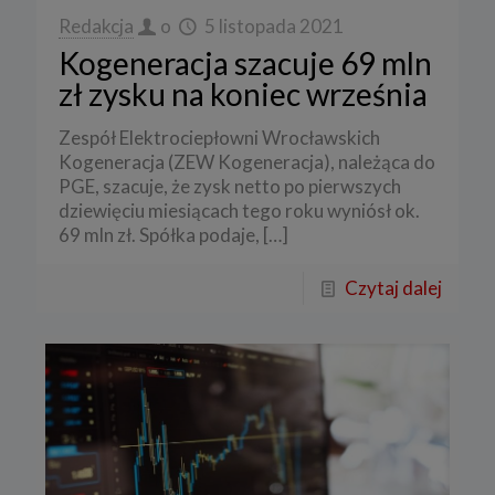
Redakcja
o
5 listopada 2021
Kogeneracja szacuje 69 mln
zł zysku na koniec września
Zespół Elektrociepłowni Wrocławskich
Kogeneracja (ZEW Kogeneracja), należąca do
PGE, szacuje, że zysk netto po pierwszych
dziewięciu miesiącach tego roku wyniósł ok.
69 mln zł. Spółka podaje,
[…]
Czytaj dalej