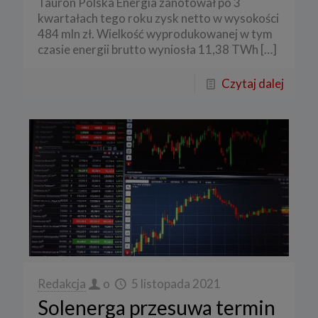
Tauron Polska Energia zanotował po 3
kwartałach tego roku zysk netto w wysokości
484 mln zł. Wielkość wyprodukowanej w tym
czasie energii brutto wyniosła 11,38 TWh
[…]
Czytaj dalej
Redakcja
o
5 listopada 2021
Solenerga przesuwa termin