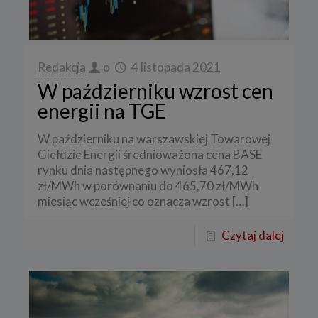
Redakcja
o
4 listopada 2021
W październiku wzrost cen
energii na TGE
W październiku na warszawskiej Towarowej
Giełdzie Energii średnioważona cena BASE
rynku dnia następnego wyniosła 467,12
zł/MWh w porównaniu do 465,70 zł/MWh
miesiąc wcześniej co oznacza wzrost
[…]
Czytaj dalej