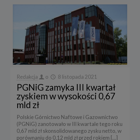
Redakcja
o
8 listopada 2021
PGNiG zamyka III kwartał
zyskiem w wysokości 0,67
mld zł
Polskie Górnictwo Naftowe i Gazownictwo
(PGNiG) zanotowało w III kwartale tego roku
0,67 mld zł skonsolidowanego zysku netto, w
porównaniu do 0,12 mld zł przed rokiem
[…]