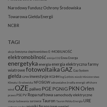
Narodowy Fundusz Ochrony Środowiska
Towarowa Giełda Energii
NCBR
TAGI
E-MOBILNOŚĆ
benzyna
ciepłownictwo
akcje
elektromobilność
Enea
Energa
emisja CO2
energetyka
energia elektryczna
farmy
energia
fotowoltaika
GAZ
wiatrowe
Gaz System
giełda
inwestycje
KGHM
Lotos
GPW
lng
miedź
Ministerstwo
NFOŚiGW
odnawialne żrodła energii
offshore
Klimatu i Środowiska
OZE
PKN Orlen
PGE
PGNiG
paliwo
wind
Ropa naftowa
samochody elektryczne
PSE
PV
prawo
Tauron
URE
surowce
stacje ładowania
Tauron Polska Energia
wyniki finansowe
węgiel
ustawa
wodór