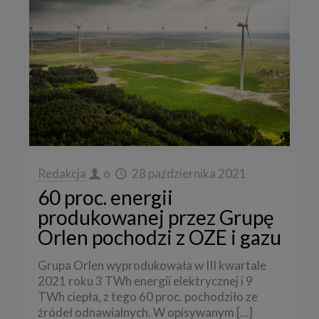
Redakcja
o
28 października 2021
60 proc. energii
produkowanej przez Grupę
Orlen pochodzi z OZE i gazu
Grupa Orlen wyprodukowała w III kwartale
2021 roku 3 TWh energii elektrycznej i 9
TWh ciepła, z tego 60 proc. pochodziło ze
źródeł odnawialnych. W opisywanym
[…]