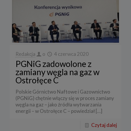
Redakcja
o
4 czerwca 2020
PGNiG zadowolone z
zamiany węgla na gaz w
Ostrołęce C
Polskie Górnictwo Naftowe i Gazownictwo
(PGNiG) chętnie włączy się w proces zamiany
węgla na gaz – jako źródła wytwarzania
energii – w Ostrołęce C – powiedział
[…]
Czytaj dalej