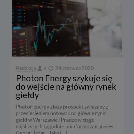
Redakcja
o
24 czerwca 2020
Photon Energy szykuje się
do wejście na główny rynek
giełdy
Photon Energy złoży prospekt związany z
przeniesieniem notowań na główne rynki
giełd w Warszawie i Pradze w ciągu
najbliższych tygodni – poinformował prezes
Georg Hotar. „Jako
[…]