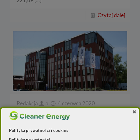
221,69
[…]
Czytaj dalej
Redakcja
o
4 czerwca 2020
Wyniki kwartalne PGNiG
zgodne z przewidywaniami
Polityka prywatności i cookies
Polskie Górnictwo Naftowe i Gazownictwo
Polityka prywatności