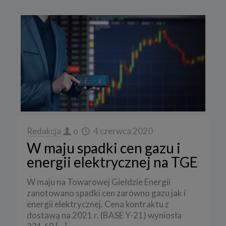
Redakcja
o
4 czerwca 2020
W maju spadki cen gazu i
energii elektrycznej na TGE
W maju na Towarowej Giełdzie Energii
zanotowano spadki cen zarówno gazu jak i
energii elektrycznej. Cena kontraktu z
dostawą na 2021 r. (BASE Y-21) wyniosła