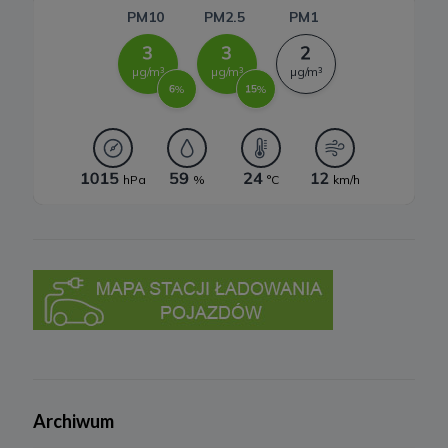
będziemy w stanie wykazać, że w stosunku do Twoich danych
istnieją dla nas ważne prawnie uzasadnione podstawy, które są
nadrzędne wobec Twoich interesów, praw i wolności lub Twoje
dane będą nam niezbędne do ewentualnego ustalenia,
dochodzenia lub obrony roszczeń.
W każdej chwili przysługuje Ci prawo do wniesienia sprzeciwu
wobec przetwarzania Twoich danych w celu prowadzenia
marketingu bezpośredniego. Jeżeli skorzystasz z tego prawa –
zaprzestaniemy przetwarzania danych w tym celu.
7. Okres przechowywania danych
Twoje dane osobowe:
a) niezbędne do świadczenia usług, będą przechowywane przez
okres, w którym usługi te będą świadczone, oraz po zakończeniu
ich świadczenia, jednak wyłącznie jeżeli jest dozwolone lub
wymagane w świetle obowiązującego prawa np. przetwarzanie w
celach statystycznych, rozliczeniowych lub w celu dochodzenia
roszczeń,
b) niezbędne do dostosowania treści serwisu do zainteresowań,
prowadzenia marketingu usług własnych, pomiarów
statystycznych i udoskonalenia usług, będę przechowywane do
momentu wyrażenia sprzeciwu lub do czasu zakończenia
korzystania przez Ciebie z usług serwisu, w zależności, które z
powyższych wydarzeń nastąpi jako pierwsze.
Archiwum
8. Odbiorcy danych