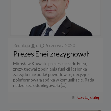
Redakcja
o
5 czerwca 2020
Prezes Enei zrezygnował
Mirosław Kowalik, prezes zarządu Enea,
zrezygnował z pełnienia funkcji i członka
zarządu i nie podał powodów tej decyzji –
poinformowała spółka w komunikacie. Rada
nadzorcza oddelegowała
[…]
Czytaj dalej