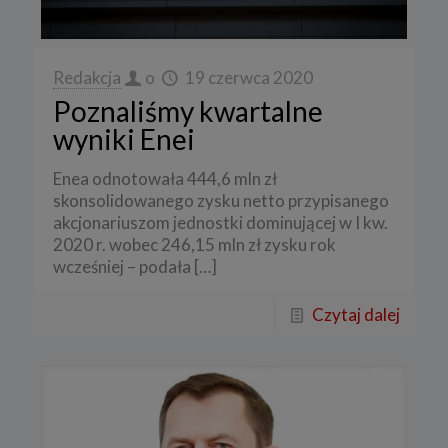
Redakcja
o
19 czerwca 2020
Poznaliśmy kwartalne
wyniki Enei
Enea odnotowała 444,6 mln zł
skonsolidowanego zysku netto przypisanego
akcjonariuszom jednostki dominującej w I kw.
2020 r. wobec 246,15 mln zł zysku rok
wcześniej – podała
[…]
Czytaj dalej