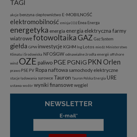
TAGI
E-MOBILNOŚĆ
benzyna
ciepłownictwo
akcje
elektromobilność
Enea
Energa
emisja CO2
energetyka
energia elektryczna
farmy
energia
fotowoltaika
GAZ
wiatrowe
Gaz System
giełda
inwestycje
KGHM
Lotos
GPW
lng
miedź
Ministerstwo
NFOŚiGW
odnawialne żrodła energii
offshore
Klimatu i Środowiska
OZE
PKN Orlen
PGE
PGNiG
paliwo
wind
Ropa naftowa
samochody elektryczne
PSE
PV
prawo
Tauron
URE
surowce
stacje ładowania
Tauron Polska Energia
wyniki finansowe
węgiel
ustawa
wodór
NEWSLETTER
E-mail*