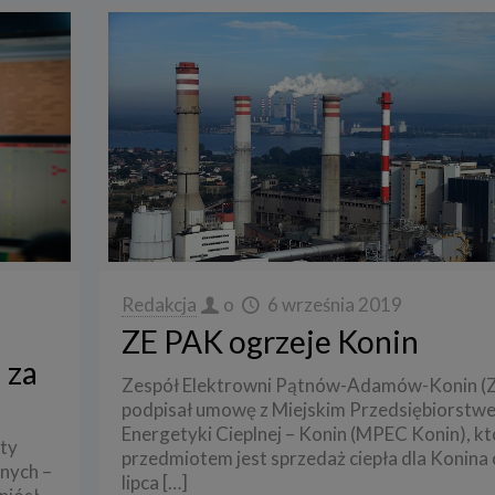
Redakcja
o
6 września 2019
ZE PAK ogrzeje Konin
 za
Zespół Elektrowni Pątnów-Adamów-Konin (
podpisał umowę z Miejskim Przedsiębiorstw
Energetyki Cieplnej – Konin (MPEC Konin), kt
aty
przedmiotem jest sprzedaż ciepła dla Konina 
anych –
lipca
[…]