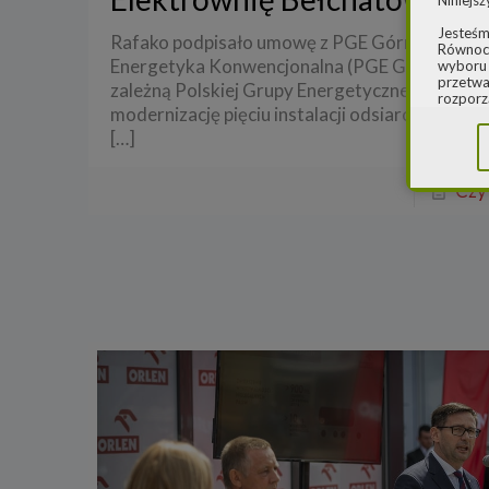
Niniejsz
Jesteśm
Rafako podpisało umowę z PGE Górnictwo i
Równocz
Energetyka Konwencjonalna (PGE GiEK) – spó
wyboru 
przetwa
zależną Polskiej Grupy Energetycznej (PGE) – 
rozporz
modernizację pięciu instalacji odsiarczania spal
w spraw
sprawie
[…]
rozporz
ochroni
Czyt
2.
Admi
Niniejs
Cleaner
ul. Dąb
Krajowe
Warszaw
000077
Spółka,
danych
W spraw
a) pod 
b) pisem