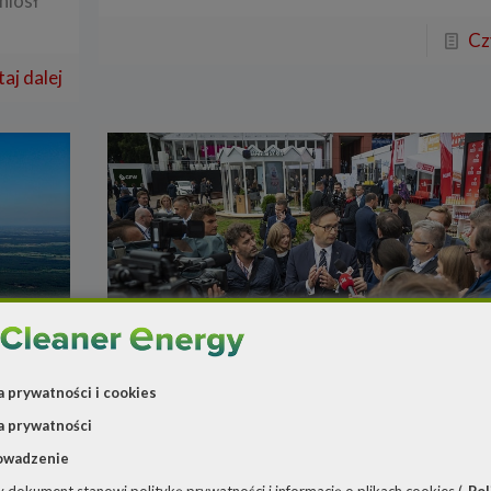
niósł
Cz
aj dalej
a prywatności i cookies
a prywatności
owadzenie
Redakcja
o
5 września 2019