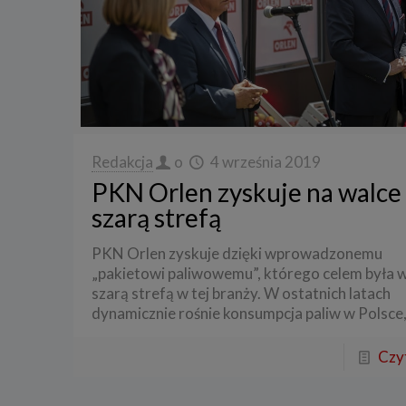
3. Zak
Spółka 
stron i
aktywno
Spółka 
korzysta
4. Cel 
Redakcja
o
4 września 2019
Twoje d
PKN Orlen zyskuje na walce 
a) reali
szarą strefą
swoje ko
b) dopa
PKN Orlen zyskuje dzięki wprowadzonemu
oraz po
„pakietowi paliwowemu”, którego celem była w
uzasadni
szarą strefą w tej branży. W ostatnich latach
c) ewen
dynamicznie rośnie konsumpcja paliw w Polsce
naszego
5. Wym
Czyt
Podanie 
niepoda