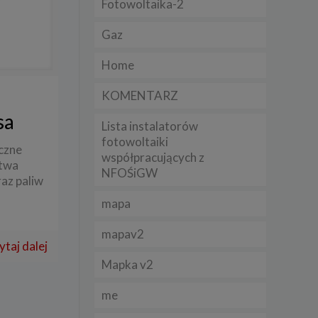
Fotowoltaika-2
Gaz
lądania
lizą
Home
b
KOMENTARZ
sa
Lista instalatorów
fotowoltaiki
czne
współpracujących z
struje
stwa
NFOŚiGW
raz paliw
adużyć
mapa
rawnie
mapav2
izacją
ytaj dalej
.
Mapka v2
zie
me