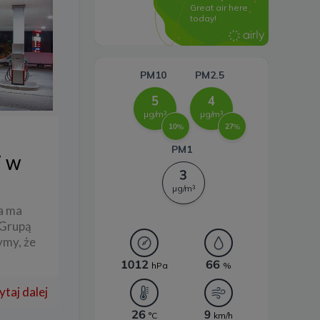
Systemy magazynowania
energii
i w
ka ma
 Grupą
ymy, że
ytaj dalej