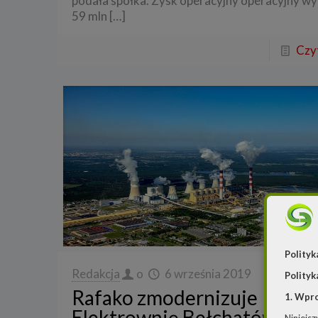
podała spółka. Zysk operacyjny operacyjny wy
59 mln
[…]
Czyt
Polityk
Redakcja
o
6 września 2019
Polityk
Rafako zmodernizuje
1. Wpr
Elektrownię Bełchatów