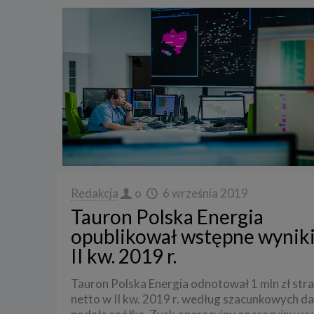
Redakcja
o
6 września 2019
Tauron Polska Energia
opublikował wstępne wyniki
II kw. 2019 r.
Tauron Polska Energia odnotował 1 mln zł str
netto w II kw. 2019 r. według szacunkowych d