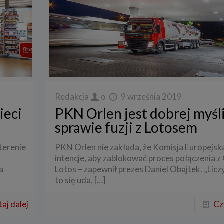
Redakcja
o
9 września 2019
ieci
PKN Orlen jest dobrej myśl
sprawie fuzji z Lotosem
 terenie
PKN Orlen nie zakłada, że Komisja Europejs
intencje, aby zablokować proces połączenia z
a
Lotos – zapewnił prezes Daniel Obajtek. „Licz
to się uda,
[…]
aj dalej
Cz