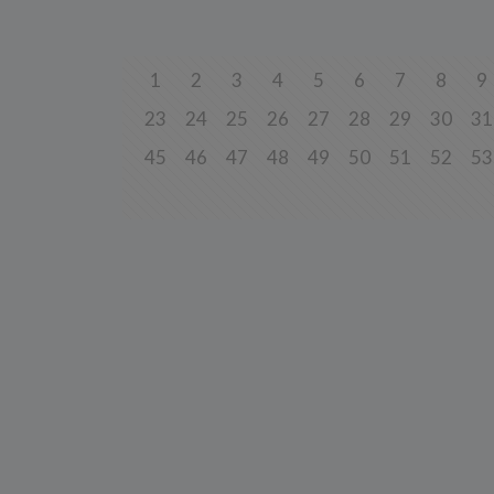
Przetwa
zainter
niezbęd
w tych 
1
2
3
4
5
6
7
8
9
6. Praw
23
24
25
26
27
28
29
30
31
W każde
danych 
będziem
45
46
47
48
49
50
51
52
53
uzasadn
Twoje d
roszcze
W każde
danych 
zaprzes
7. Okr
Twoje 
a) niez
będą świ
dozwolo
statyst
b) niez
usług w
momentu