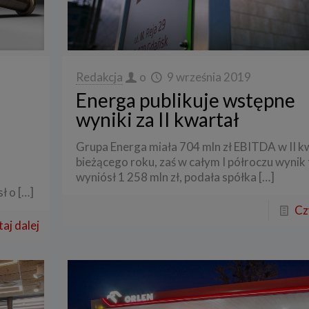
Redakcja
o
9 września 2019
Energa publikuje wstępne
wyniki za II kwartał
Grupa Energa miała 704 mln zł EBITDA w II k
bieżącego roku, zaś w całym I półroczu wynik
wyniósł 1 258 mln zł, podała spółka
[…]
ł o
[…]
Cz
aj dalej