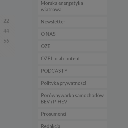
Morska energetyka
t
wiatrowa
sobowych
22
Newsletter
44
Twoich
O NAS
ba że
prawnie
66
 lub
OZE
y
OZE Local content
Twoich
rawa –
PODCASTY
Polityka prywatności
Porównywarka samochodów
i te
BEV i P-HEV
ch
Prosumenci
tingu
ne do
Redakcja
sług