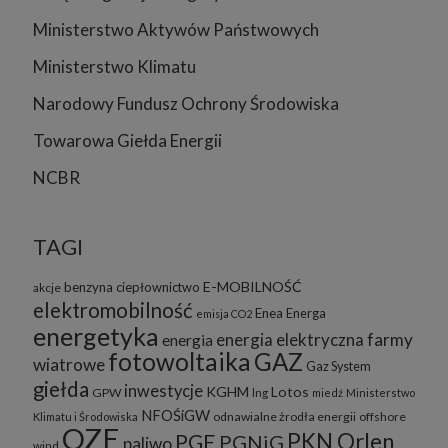
Ministerstwo Aktywów Państwowych
Ministerstwo Klimatu
Narodowy Fundusz Ochrony Środowiska
Towarowa Giełda Energii
NCBR
TAGI
E-MOBILNOŚĆ
benzyna
ciepłownictwo
akcje
elektromobilność
Enea
Energa
emisja CO2
energetyka
energia elektryczna
farmy
energia
fotowoltaika
GAZ
wiatrowe
Gaz System
giełda
inwestycje
KGHM
Lotos
GPW
lng
miedź
Ministerstwo
NFOŚiGW
odnawialne żrodła energii
offshore
Klimatu i Środowiska
OZE
PKN Orlen
PGE
PGNiG
paliwo
wind