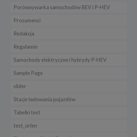
przeglądarkach znajdziesz na poniższych stronach:
Porównywarka samochodów BEV i P-HEV
Chrome, Firefox, Safari
.
Prosumenci
Pamiętaj, że zmiana ustawienia plików cookies i podobnych
technologii może wpłynąć na sposób funkcjonowania naszego
serwisu.
Redakcja
Niniejsza Polityka może być co pewien czas aktualizowana poprzez
zamieszczenie w serwisie jej nowej wersji.
Regulamin
Regulamin serwisu
Samochody elektryczne i hybrydy P-HEV
Sample Page
slider
Stacje ładowania pojazdów
Tabelki test
test_orlen