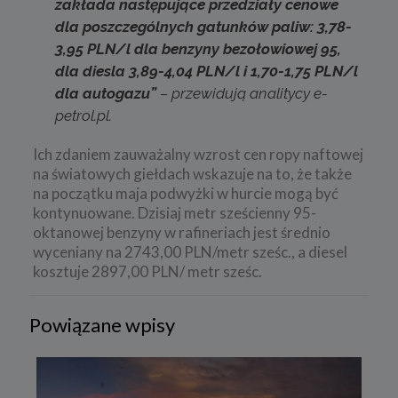
zakłada następujące przedziały cenowe
dla poszczególnych gatunków paliw: 3,78-
3,95 PLN/l dla benzyny bezołowiowej 95,
dla diesla 3,89-4,04 PLN/l i 1,70-1,75 PLN/l
dla autogazu”
– przewidują analitycy e-
petrol.pl.
Ich zdaniem zauważalny wzrost cen ropy naftowej
na światowych giełdach wskazuje na to, że także
na początku maja podwyżki w hurcie mogą być
kontynuowane. Dzisiaj metr sześcienny 95-
oktanowej benzyny w rafineriach jest średnio
wyceniany na 2743,00 PLN/metr sześc., a diesel
kosztuje 2897,00 PLN/ metr sześc.
Powiązane wpisy