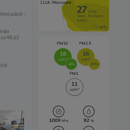
Systemy magazynowania
iej aukcji –
energii
maja
 za 48,62
kich