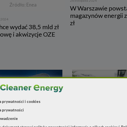
28 listopada 2024
Źródło: Enea
W Warszawie powsta
magazynów energii z
a 2024
zł
hce wydać 38,5 mld zł
owę i akwizycje OZE
a prywatności i cookies
a prywatności
Źródło:
owadzenie
/www.cyfrowypolsat.pl/biuro-