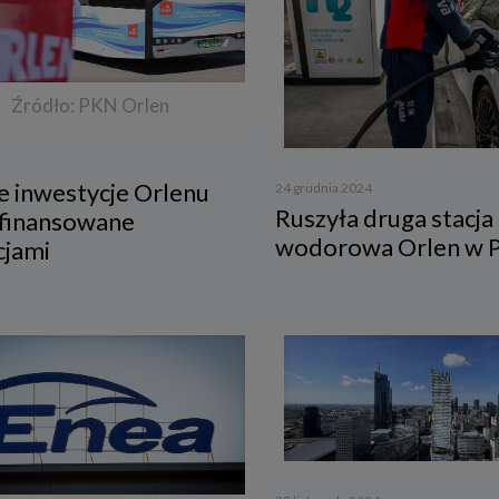
Źródło: PKN Orlen
e inwestycje Orlenu
24 grudnia 2024
Ruszyła druga stacja
sfinansowane
wodorowa Orlen w P
cjami