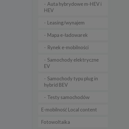
Auta hybrydowe m-HEV i
HEV
lądania
Leasing/wynajem
lizą
Mapa e-ładowarek
b
Rynek e-mobilności
Samochody elektryczne
EV
struje
Samochody typu plug in
adużyć
rawnie
hybrid BEV
izacją
Testy samochodów
.
E-mobilność Local content
zie
Fotowoltaika