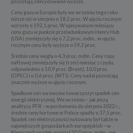
pozostają zdecydowanie wyższe.
Ceny gazu w Europie były we wrześniu tego roku
niższe niż w sierpniu o 18,2 proc. W ujęciu rocznym
wzrosły o 192,1 proc. W opisywanym miesiącu
ceny gazu w punkcie przeładunkowym Henry Hub
(USA) zmniejszyły się o 7,2 proc. mdm., w ujęciu
rocznym ceny były wyższe o 59,2 proc.
Średnie ceny węgla o 4,3 proc. mdm. Ceny ropy
naftowej zmniejszyły się trzeci miesiąc z rzędu,
odpowiednio o 10,9 proc. (Brent), 10,0 proc.
(OPEC) i o 0,6 proc. (WTI). Ceny nadal pozostają
znacznie wyższe w ujęciu rocznym.
Spadkowi cen surowców towarzyszył spadek cen
energii elektrycznej. We wrześniu – jak piszą
analitycy PFR – w porównaniu do sierpnia 2022 r.,
średnie ceny hurtowe w Polsce spadły o 37,5 proc.
Spadek cen elektryczności notowany był także w
największych gospodarkach europejskich – w
Niemczech spadek wyniósł 30,0 proc. mdm., we