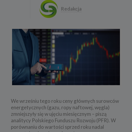
Redakcja
We wrześniu tego roku ceny głównych surowców
energetycznych (gazu, ropy naftowej, węgla)
zmniejszyły się w ujęciu miesięcznym – piszą
analitycy Polskiego Funduszu Rozwoju (PFR). W
porównaniu do wartości sprzed roku nadal