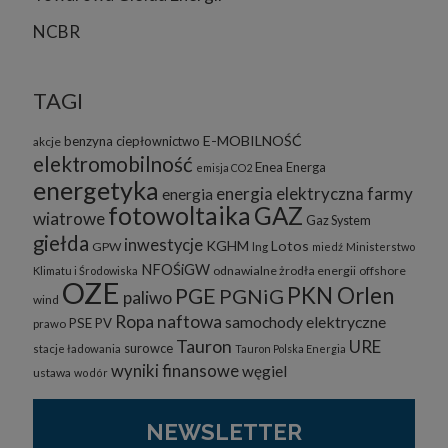
NCBR
TAGI
E-MOBILNOŚĆ
benzyna
ciepłownictwo
akcje
elektromobilność
Enea
Energa
emisja CO2
energetyka
energia elektryczna
farmy
energia
fotowoltaika
GAZ
wiatrowe
Gaz System
giełda
inwestycje
KGHM
Lotos
GPW
lng
miedź
Ministerstwo
NFOŚiGW
odnawialne żrodła energii
offshore
Klimatu i Środowiska
OZE
PKN Orlen
PGE
PGNiG
paliwo
wind
Ropa naftowa
samochody elektryczne
PSE
PV
prawo
Tauron
URE
surowce
stacje ładowania
Tauron Polska Energia
wyniki finansowe
węgiel
ustawa
wodór
NEWSLETTER