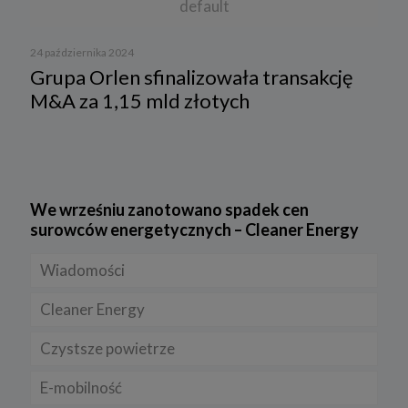
default
24 października 2024
Grupa Orlen sfinalizowała transakcję
M&A za 1,15 mld złotych
We wrześniu zanotowano spadek cen
surowców energetycznych – Cleaner Energy
Wiadomości
Cleaner Energy
Firmy
Czystsze powietrze
Prawo
Dla domu
E-mobilność
Rynek/Gospodarka
Dla firmy