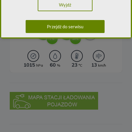
przepisami, w szczególności rozporządzeniem Parlamentu
Wyjdź
Europejskiego i Rady (UE) 2016/979 z dnia 27 kwietnia 2016 r. w
sprawie ochrony osób fizycznych w związku z przetwarzaniem
danych osobowych i w sprawie swobodnego przepływu takich
danych oraz uchylenia dyrektywy 95/46/WE (ogólne
rozporządzenie o ochronie danych) („
RODO
”) oraz ustawą z dnia
Przejdź do serwisu
10 maja 2018 roku o ochronie danych osobowych („
UODO
”).
2.
Administrator danych osobowych
Niniejsza Polityka dotyczy przetwarzania danych osobowych,
których administratorem jest Cleaner Energy spółka z ograniczoną
odpowiedzialnością sp. k. z siedzibą w Warszawie, przy ul.
Dąbrowieckiej 6A lok. 6, 03-932 Warszawa, wpisana do rejestru
przedsiębiorców Krajowego Rejestru Sądowego, prowadzonego
przez Sąd Rejonowy dla m. st. Warszawy w Warszawie, XIII
Wydział Gospodarczy Krajowego Rejestru Sądowego za numerem
KRS 0000770248, REGON 382497533, NIP 1132992861
(„
Spółka
”).
Spółka, jako administrator danych osobowych, decyduje o celach i
sposobach przetwarzania danych osobowych użytkowników.
W sprawach ochrony swoich danych osobowych możesz
skontaktować się z nami:
a) pod adresem e-mail:
rodo@cleanerenergy.pl
b) pisemnie na adres siedziby Spółki.