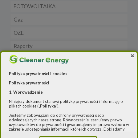
FOTOWOLTAIKA
Dla samorządu
E-ładowarki
Gaz
Samochody elektryczne EV
OZE
Auta hybrydowe m-HEV i HEV
Rynek gazu
Raporty
Samochody typu plug in hybrid BEV
CNG
Licznik OZE
Wywiad
LNG
Biogazownie
Elektrownie wodne
Polityka prywatności i cookies
Polityka prywatności
Rynek OZE
Jakość powietrza
1. Wprowadzenie
Lądowa energetyka wiatrowa
-- Airly Widget Begin -->
Niniejszy dokument stanowi politykę prywatności i informację o
plikach cookies („
Polityka
”).
Systemy magazynowania energii
Jesteśmy zobowiązani do ochrony prywatności osób
odwiedzających naszą stronę. Równocześnie, szanujemy prawo
użytkowników do prywatności i gwarantujemy im prawo wyboru w
zakresie udostępniania informacji, które ich dotyczą. Dokładamy
starań, aby przetwarzanie odbywało się zgodnie z obowiązującymi