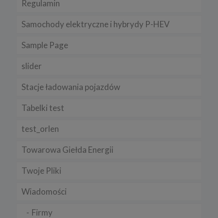
Pamiętaj, że zmiana ustawienia plików cookies i podobnych
Regulamin
technologii może wpłynąć na sposób funkcjonowania naszego
serwisu.
Samochody elektryczne i hybrydy P-HEV
Niniejsza Polityka może być co pewien czas aktualizowana poprzez
zamieszczenie w serwisie jej nowej wersji.
Sample Page
Regulamin serwisu
slider
Stacje ładowania pojazdów
Tabelki test
test_orlen
Towarowa Giełda Energii
Twoje Pliki
Wiadomości
Firmy