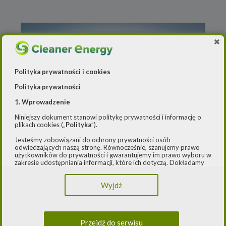
Polityka prywatności i cookies
Polityka prywatności
1. Wprowadzenie
Niniejszy dokument stanowi politykę prywatności i informację o
plikach cookies („
Polityka
”).
Źródło: Enea
Jesteśmy zobowiązani do ochrony prywatności osób
odwiedzających naszą stronę. Równocześnie, szanujemy prawo
użytkowników do prywatności i gwarantujemy im prawo wyboru w
11 grudnia 2024
zakresie udostępniania informacji, które ich dotyczą. Dokładamy
Inwestycyjne przyśpieszenie w Grupie
starań, aby przetwarzanie odbywało się zgodnie z obowiązującymi
przepisami, w szczególności rozporządzeniem Parlamentu
Enea
Wyjdź
Europejskiego i Rady (UE) 2016/979 z dnia 27 kwietnia 2016 r. w
sprawie ochrony osób fizycznych w związku z przetwarzaniem
danych osobowych i w sprawie swobodnego przepływu takich
danych oraz uchylenia dyrektywy 95/46/WE (ogólne
rozporządzenie o ochronie danych) („
RODO
”) oraz ustawą z dnia
Przejdź do serwisu
10 maja 2018 roku o ochronie danych osobowych („
UODO
”).