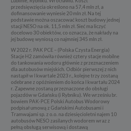
Lublinie, Rybniku. Wrocławiu. Koszt
przedsięwzięcia określono na 57,4 mln zł, a
dofinansowanie wyniesie 20 mln zł. Na tej
podstawie można oszacować koszt budowy jednej
stacji NESO na ok. 11,5 mln zł. Sieć ma liczyć
docelowo 30 obiektów, co oznacza, że nakłady na
jej budowę wyniosą co najmniej 345 mln zł.
W 2022 r. PAK PCE – (Polska Czysta Energia)
Stacje H2 zamówiła również cztery stacje mobilne
do tankowania wodoru głównie z przeznaczeniem
dla autobusów miejskich. Odbiór pierwszej z nich
nastąpił w I kwartale 2023 r., kolejne trzy zostaną
odebrane z opóźnieniem do końca I kwartału 2024
r. Zapewne zostaną przeznaczone do obsługi
pojazdów w Gdańsku (i Rybniku). We wrześniu br.
bowiem PAK-PCE Polski Autobus Wodorowy
podpisał umową z Gdańskimi Autobusami i
Tramwajami sp. z o.o. na dziesięcioletni najem 10
autobusów NESO zasilanych wodorem wraz z
pełną obsługą serwisową i dostawą