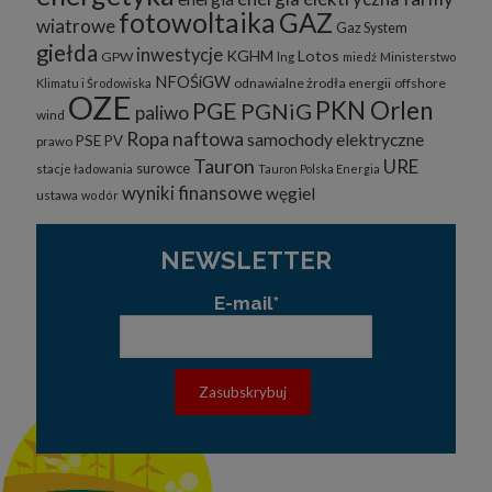
fotowoltaika
GAZ
wiatrowe
Gaz System
giełda
inwestycje
KGHM
Lotos
GPW
lng
miedź
Ministerstwo
NFOŚiGW
odnawialne żrodła energii
offshore
Klimatu i Środowiska
OZE
PKN Orlen
PGE
PGNiG
paliwo
wind
Ropa naftowa
samochody elektryczne
PSE
PV
prawo
Tauron
URE
surowce
stacje ładowania
Tauron Polska Energia
wyniki finansowe
węgiel
ustawa
wodór
NEWSLETTER
E-mail*