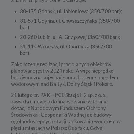
Znamy ich przybliżone lokalizacje:
80-175 Gdańsk, ul. Jabłoniowa (350/700 bar);
81-571 Gdynia, ul. Chwaszczyńska (350/700
bar);
20-260 Lublin, ul. A. Grygowej (350/700 bar);
51-114 Wrocław, ul. Obornicka (350/700
bar).
Zakończenie realizacji prac dla tych obiektów
planowane jest w 2024 roku. A więc nieprędko
będzie można pojechać samochodem z napędem
wodorowym nad Bałtyk, Dolny Śląsk i Polesie.
21 lutego br. PAK – PCE Stacje H2 sp. z o.o.,
zawarła umowę o dofinansowanie w formie
dotacji z Narodowym Funduszem Ochrony
Środowiska i Gospodarki Wodnej do budowy
ogólnodostępnych stacji tankowania wodorem w
pięciu miastach w Polsce: Gdańsku, Gdyni,