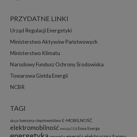
PRZYDATNE LINKI
Urząd Regulacji Energetyki
Ministerstwo Aktywów Państwowych
Ministerstwo Klimatu
Narodowy Fundusz Ochrony Środowiska
Towarowa Giełda Energii
NCBR
TAGI
E-MOBILNOŚĆ
benzyna
ciepłownictwo
akcje
elektromobilność
Enea
Energa
emisja CO2
energetyka
energia elektryczna
farmy
energia