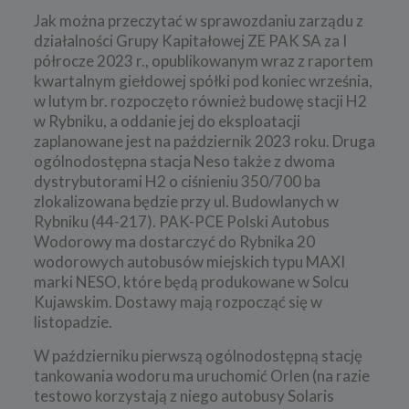
Jak można przeczytać w sprawozdaniu zarządu z
działalności Grupy Kapitałowej ZE PAK SA za I
półrocze 2023 r., opublikowanym wraz z raportem
kwartalnym giełdowej spółki pod koniec września,
w lutym br. rozpoczęto również budowę stacji H2
w Rybniku, a oddanie jej do eksploatacji
zaplanowane jest na październik 2023 roku. Druga
ogólnodostępna stacja Neso także z dwoma
dystrybutorami H2 o ciśnieniu 350/700 ba
zlokalizowana będzie przy ul. Budowlanych w
Rybniku (44-217). PAK-PCE Polski Autobus
Wodorowy ma dostarczyć do Rybnika 20
wodorowych autobusów miejskich typu MAXI
marki NESO, które będą produkowane w Solcu
Kujawskim. Dostawy mają rozpocząć się w
listopadzie.
W październiku pierwszą ogólnodostępną stację
tankowania wodoru ma uruchomić Orlen (na razie
testowo korzystają z niego autobusy Solaris