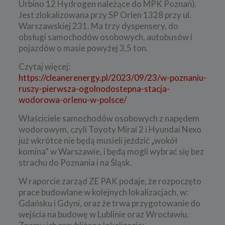
Urbino 12 Hydrogen należące do MPK Poznań).
Jest zlokalizowana przy SP Orlen 1328 przy ul.
Warszawskiej 231. Ma trzy dyspensery, do
obsługi samochodów osobowych, autobusów i
pojazdów o masie powyżej 3,5 ton.
Czytaj więcej:
https://cleanerenergy.pl/2023/09/23/w-poznaniu-
ruszy-pierwsza-ogolnodostepna-stacja-
wodorowa-orlenu-w-polsce/
Właściciele samochodów osobowych z napędem
wodorowym, czyli Toyoty Mirai 2 i Hyundai Nexo
już wkrótce nie będą musieli jeździć „wokół
komina” w Warszawie, i będą mogli wybrać się bez
strachu do Poznania i na Śląsk.
W raporcie zarząd ZE PAK podaje, że rozpoczęto
prace budowlane w kolejnych lokalizacjach, w:
Gdańsku i Gdyni, oraz że trwa przygotowanie do
wejścia na budowę w Lublinie oraz Wrocławiu.