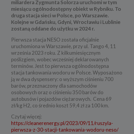
miliardera Zygmunta Solorza uruchomi w tym
miesiącu ogólnodostępny obiekt w Rybniku. To
druga stacja sieci w Polsce, po Warszawie.
Kolejne w Gdańsku, Gdyni, Wrocławiu i Lublinie
zostaną oddane do użytku w 2024 r.
Pierwsza stacja NESO została oficjalnie
uruchomiona w Warszawie, przy ul. Tango 4, 11
września 2023 roku. Z kilkumiesięcznym
poślizgiem, wobec wcześniej deklarowanych
terminów. Jest to pierwsza ogólnodostępna
stacja tankowania wodoru w Polsce. Wyposażono
ją w dwa dyspensery: o wyższym ciśnieniu 700
barów, przeznaczony dla samochodów
osobowych oraz o ciśnieniu 350 barów do
autobusów i pojazdów ciężarowych
.
Cena 69
zł/kg H2, co średnio koszt 59,4 zł za 100 km.
Czytaj więcej:
https://cleanerenergy.pl/2023/09/11/ruszyla-
pierwsza-z-30-stacji-tankowania-wodoru-neso/