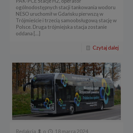
PAK-PCE Stacje H2, operator
ogólnodostępnych stacji tankowania wodoru
NESO uruchomił w Gdańsku pierwszą w
Trójmieście i trzecią samoobsługową stację w
Polsce. Druga trójmiejska stacja zostanie
oddana
[…]
Czytaj dalej
Redakcja
o
18 marca 2024