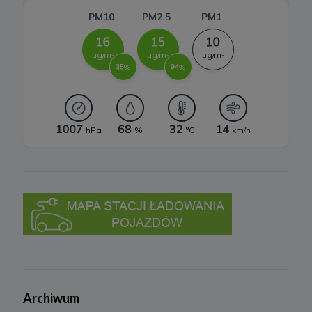
a) niezbędne do świadczenia usług, będą przechowywane przez
okres, w którym usługi te będą świadczone, oraz po zakończeniu
ich świadczenia, jednak wyłącznie jeżeli jest dozwolone lub
wymagane w świetle obowiązującego prawa np. przetwarzanie w
celach statystycznych, rozliczeniowych lub w celu dochodzenia
roszczeń,
b) niezbędne do dostosowania treści serwisu do zainteresowań,
prowadzenia marketingu usług własnych, pomiarów
statystycznych i udoskonalenia usług, będę przechowywane do
momentu wyrażenia sprzeciwu lub do czasu zakończenia
korzystania przez Ciebie z usług serwisu, w zależności, które z
powyższych wydarzeń nastąpi jako pierwsze.
8. Odbiorcy danych
Twoje dane osobowe mogą być udostępnione podmiotom i
organom upoważnionym do przetwarzania tych danych na
podstawie przepisów prawa.
Twoje dane osobowe mogą być przekazywane podmiotom
przetwarzającym dane osobowe na zlecenie administratorów, m.in.
dostawcom usług IT, firmom księgowym, przy czym takie
podmioty przetwarzają dane na podstawie umowy z
administratorami i wyłącznie zgodnie z poleceniami
administratorów.
9. Prawa podmiotów danych
Archiwum
Zgodnie z RODO, przysługuje Ci: