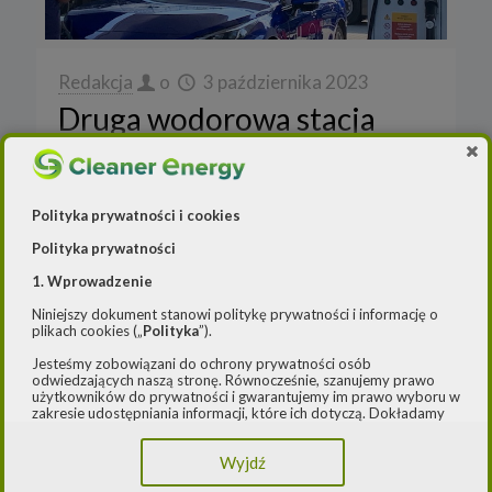
Redakcja
o
3 października 2023
Druga wodorowa stacja
NESO ruszy w październiku
PAK PCE Stacje H2, operator stacji
tankowania wodoru NESO, kontrolowany
Polityka prywatności i cookies
pośrednio przez miliardera Zygmunta Solorza
Polityka prywatności
uruchomi w tym miesiącu ogólnodostępny
1. Wprowadzenie
obiekt w Rybniku. To druga stacja
[…]
Niniejszy dokument stanowi politykę prywatności i informację o
plikach cookies („
Polityka
”).
Czytaj dalej
Jesteśmy zobowiązani do ochrony prywatności osób
odwiedzających naszą stronę. Równocześnie, szanujemy prawo
użytkowników do prywatności i gwarantujemy im prawo wyboru w
zakresie udostępniania informacji, które ich dotyczą. Dokładamy
starań, aby przetwarzanie odbywało się zgodnie z obowiązującymi
przepisami, w szczególności rozporządzeniem Parlamentu
Wyjdź
Europejskiego i Rady (UE) 2016/979 z dnia 27 kwietnia 2016 r. w
sprawie ochrony osób fizycznych w związku z przetwarzaniem