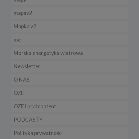
Niniejsza Polityka może być co pewien czas aktualizowana poprzez
zamieszczenie w serwisie jej nowej wersji.
mapav2
Regulamin serwisu
Mapka v2
me
Morska energetyka wiatrowa
Newsletter
O NAS
OZE
OZE Local content
PODCASTY
Polityka prywatności