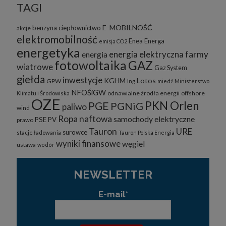
TAGI
E-MOBILNOŚĆ
benzyna
ciepłownictwo
akcje
elektromobilność
Enea
Energa
emisja CO2
energetyka
energia elektryczna
farmy
energia
fotowoltaika
GAZ
wiatrowe
Gaz System
giełda
inwestycje
KGHM
Lotos
GPW
lng
miedź
Ministerstwo
NFOŚiGW
odnawialne żrodła energii
offshore
Klimatu i Środowiska
OZE
PKN Orlen
PGE
PGNiG
paliwo
wind
Ropa naftowa
samochody elektryczne
PSE
PV
prawo
Tauron
URE
surowce
stacje ładowania
Tauron Polska Energia
wyniki finansowe
węgiel
ustawa
wodór
NEWSLETTER
E-mail*