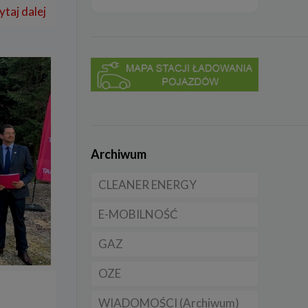
ytaj dalej
Archiwum
CLEANER ENERGY
E-MOBILNOŚĆ
Dla domu
GAZ
Dla firmy
Samochody elektryczne
EV
OZE
Dla samorządu
CNG
Samochody hybrydowe
WIADOMOŚCI (Archiwum)
LNG
Licznik OZE