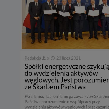
3. Zak
Spółka 
stron i
aktywno
Spółka 
korzysta
4. Cel 
Twoje d
a) reali
Redakcja
o
23 lipca 2021
swoje ko
Spółki energetyczne szykują
b) dopa
oraz po
do wydzielenia aktywów
uzasadni
węglowych. Jest porozumie
c) ewen
naszego
ze Skarbem Państwa
5. Wym
PGE, Enea, Tauron i Energa zawarły ze Skarbe
Podanie 
Państwa porozumienie o współpracy przy
niepoda
wydzieleniu aktywów węglowych i przekazanie