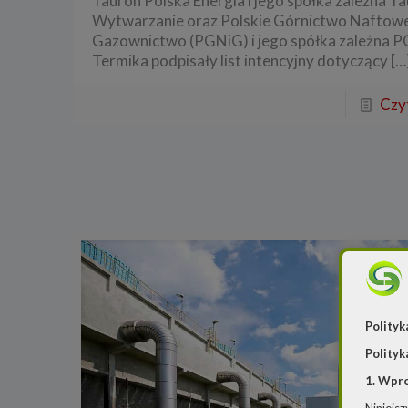
Tauron Polska Energia i jego spółka zależna T
Wytwarzanie oraz Polskie Górnictwo Naftowe
Gazownictwo (PGNiG) i jego spółka zależna 
Termika podpisały list intencyjny dotyczący
[…
Czyt
Polityk
Polityk
1. Wpr