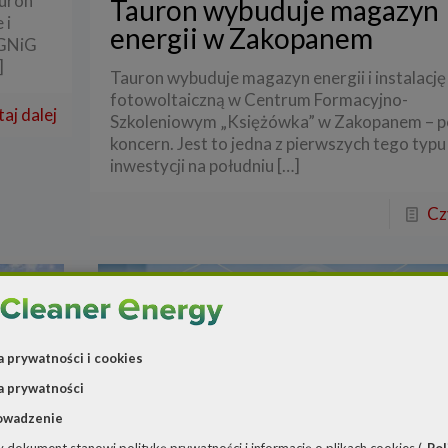
auron
Tauron wybuduje magazyn
 i
energii w Zakopanem
PGNiG
]
Tauron wybuduje magazyn energii i instalację
fotowoltaiczną w Centrum Formacyjno-
aj dalej
Szkoleniowym „Księżówka” w Zakopanem – p
koncern. Jest to jedna z pierwszych tego typu
inwestycji na południu
[…]
Cz
a prywatności i cookies
a prywatności
owadzenie