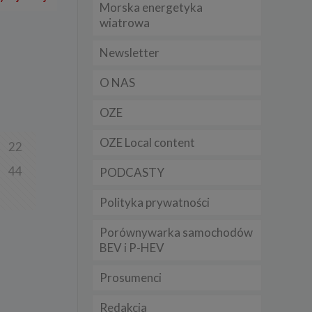
Morska energetyka
t
wiatrowa
sobowych
Newsletter
Twoich
O NAS
ba że
prawnie
 lub
OZE
y
OZE Local content
22
Twoich
rawa –
44
PODCASTY
Polityka prywatności
Porównywarka samochodów
i te
BEV i P-HEV
ch
Prosumenci
tingu
ne do
Redakcja
sług