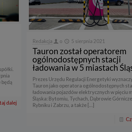
Redakcja
o
5 sierpnia 2021
Tauron został operatorem
ogólnodostępnych stacji
ładowania w 5 miastach Ślą
spółki.
rpnia
Prezes Urzędu Regulacji Energetyki wyznacz
e będą
Tauron jako operatora ogólnodostępnych sta
ładowania pojazdów elektrycznych w pięciu 
Śląska: Bytomiu, Tychach, Dąbrowie Górnicze
aj dalej
Rybniku i Zabrzu, a także
[…]
Cz