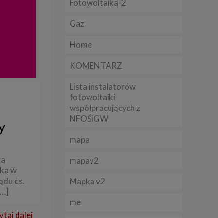
Fotowoltaika-2
Gaz
lądania
lizą
Home
b
KOMENTARZ
Lista instalatorów
fotowoltaiki
współpracujących z
struje
NFOŚiGW
y
adużyć
mapa
rawnie
ca
mapav2
izacją
ska w
.
ądu ds.
Mapka v2
[…]
zie
me
ytaj dalej