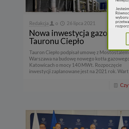
Niniejsz
Jesteśm
Równocz
wyboru 
przetwa
Redakcja
o
26 lipca 2021
rozporz
Nowa inwestycja gazowa
w spraw
sprawie
Tauronu Ciepło
rozporz
ochroni
Tauron Ciepło podpisał umowę z Mostostalem
2.
Admi
Warszawa na budowę nowego kotła gazoweg
Niniejs
Katowicach o mocy 140 MWt. Rozpoczęcie
Cleaner
ul. Dąb
inwestycji zaplanowane jest na 2021 rok. War
Krajowe
Warszaw
000077
Czyt
Spółka,
danych
W spraw
a) pod 
b) pisem