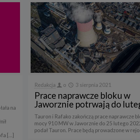
Redakcja
o
3 sierpnia 2021
u
Prace naprawcze bloku w
Jaworznie potrwają do lute
łała na
Tauron i Rafako zakończą prace naprawcze bl
nił
mocy 910 MW w Jaworznie do 25 lutego 2022
podał Tauron. Prace będą prowadzone w rejo
ofa
[…]