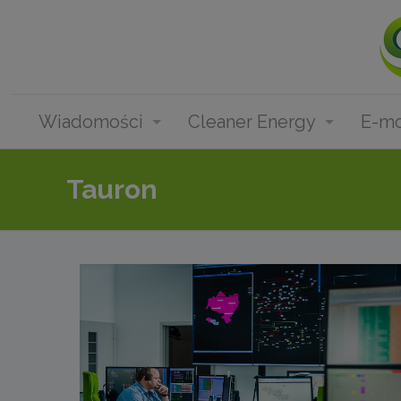
Wiadomości
Cleaner Energy
E-mo
Tauron