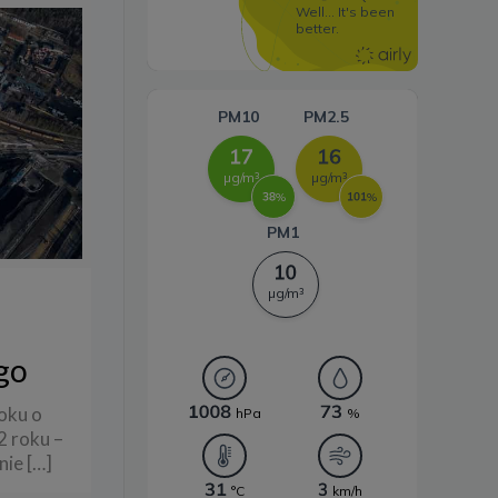
Systemy magazynowania
energii
go
oku o
 roku –
nie
[…]