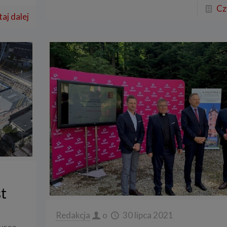
Cz
aj dalej
st
Redakcja
o
30 lipca 2021