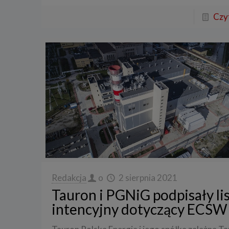
Czyt
Redakcja
o
2 sierpnia 2021
Tauron i PGNiG podpisały li
intencyjny dotyczący ECSW