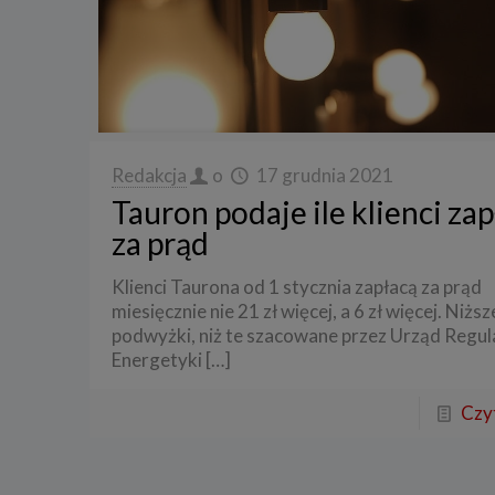
3. Zak
Spółka 
stron i
aktywno
Spółka 
korzysta
Redakcja
o
17 grudnia 2021
4. Cel 
Tauron podaje ile klienci za
Twoje d
za prąd
a) reali
swoje ko
Klienci Taurona od 1 stycznia zapłacą za prąd
b) dopa
miesięcznie nie 21 zł więcej, a 6 zł więcej. Niższ
oraz po
podwyżki, niż te szacowane przez Urząd Regula
uzasadni
Energetyki
[…]
c) ewen
naszego
Czyt
5. Wym
Podanie 
niepoda