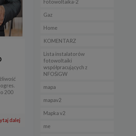
Fotowoltaika-2
Gaz
lądania
lizą
Home
b
KOMENTARZ
Lista instalatorów
o
fotowoltaiki
współpracujących z
struje
NFOŚiGW
żliwość
adużyć
rogres.
mapa
rawnie
do 200
mapav2
izacją
.
Mapka v2
ytaj dalej
zie
me