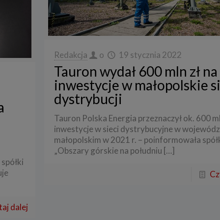
Redakcja
o
19 stycznia 2022
Tauron wydał 600 mln zł na
inwestycje w małopolskie si
dystrybucji
a
Tauron Polska Energia przeznaczył ok. 600 ml
inwestycje w sieci dystrybucyjne w wojewód
małopolskim w 2021 r. – poinformowała spół
„Obszary górskie na południu
[…]
 spółki
uje
Cz
aj dalej