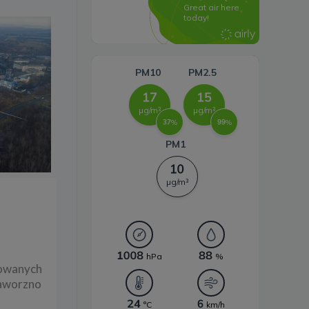
Systemy magazynowania
energii
wowanych
Jaworzno