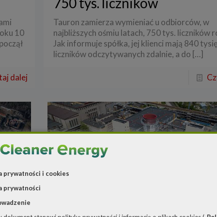
750 tys. liczników
ami
Tauron zamierza wymieniać u odbiorców, w
roku 10
najbliższych ośmiu latach, 750 tys. liczników r
zpoczął
Jak informuje spółka, jej klienci mają 840 tysi
liczników odczytywanych zdalnie, a do
[…]
aj dalej
Cz
a prywatności i cookies
a prywatności
owadzenie