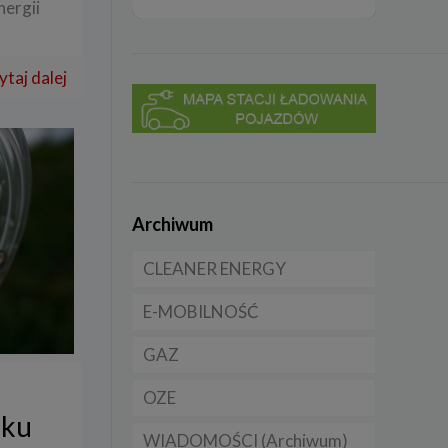
nergii
ytaj dalej
Archiwum
CLEANER ENERGY
E-MOBILNOŚĆ
Dla domu
GAZ
Dla firmy
Samochody elektryczne
EV
OZE
Dla samorządu
CNG
oku
Samochody hybrydowe
WIADOMOŚCI (Archiwum)
LNG
Licznik OZE