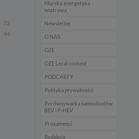
Morska energetyka
t
wiatrowa
sobowych
22
Newsletter
44
Twoich
O NAS
ba że
prawnie
 lub
OZE
y
OZE Local content
Twoich
rawa –
PODCASTY
Polityka prywatności
Porównywarka samochodów
i te
BEV i P-HEV
ch
Prosumenci
tingu
ne do
Redakcja
sług