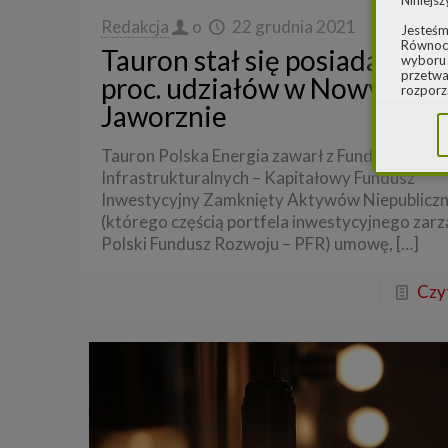
Niniejsz
Redakcja
o
22 grudnia 2021
Jesteśm
Równocz
Tauron stał się posiadaczem
wyboru 
przetwa
proc. udziałów w Nowym
rozporz
w spraw
Jaworznie
sprawie
rozporz
ochroni
Tauron Polska Energia zawarł z Funduszem Inw
Infrastrukturalnych – Kapitałowy Fundusz
2.
Admi
Inwestycyjny Zamknięty Aktywów Niepublicz
Niniejs
(którego częścią portfela inwestycyjnego zar
Cleaner
ul. Dąb
Polski Fundusz Rozwoju – PFR) umowę,
[…]
Krajowe
Warszaw
000077
Czyt
Spółka,
danych
W spraw
a) pod 
b) pisem