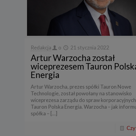
Redakcja
o
21 stycznia 2022
Artur Warzocha został
wiceprezesem Tauron Polsk
Energia
Artur Warzocha, prezes spółki Tauron Nowe
Technologie, został powołany na stanowisko
wiceprezesa zarządu do spraw korporacyjnych
Tauron Polska Energia. Warzocha – jak inform
spółka –
[…]
Czyt