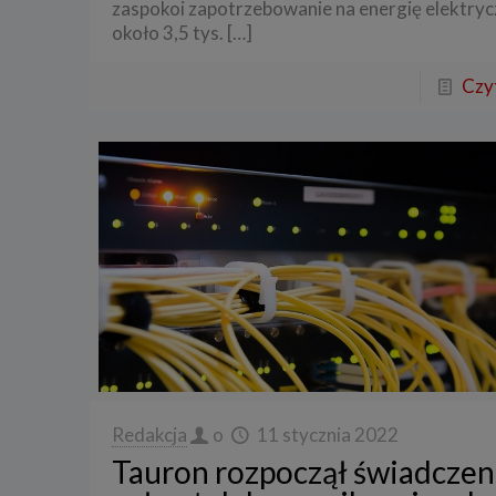
zaspokoi zapotrzebowanie na energię elektryc
około 3,5 tys.
[…]
Czyt
Redakcja
o
11 stycznia 2022
Tauron rozpoczął świadczen