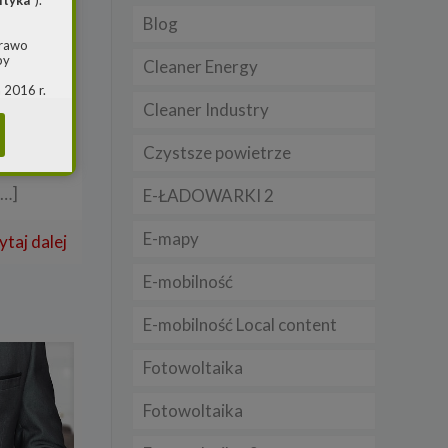
ityka
”).
Blog
prawo
by
Cleaner Energy
 2016 r.
i w
Cleaner Industry
(ogólne
 o
ron
Czystsze powietrze
[…]
E-ŁADOWARKI 2
m jest
ie, przy
E-mapy
ytaj dalej
awy w
RS
E-mobilność
warzania
E-mobilność Local content
Fotowoltaika
Fotowoltaika