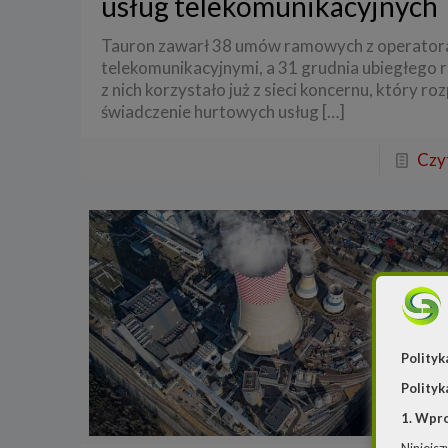
usług telekomunikacyjnych
Tauron zawarł 38 umów ramowych z operator
telekomunikacyjnymi, a 31 grudnia ubiegłego 
z nich korzystało już z sieci koncernu, który ro
świadczenie hurtowych usług
[…]
Czyt
Polityk
Polityk
1. Wpr