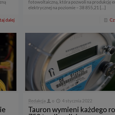
zną
fotowoltaiczną, która pozwoli na produkcję e
elektrycznej na poziomie – 38 855,21
[…]
aj dalej
Cz
Redakcja
o
4 stycznia 2022
ie
Tauron wymieni każdego r