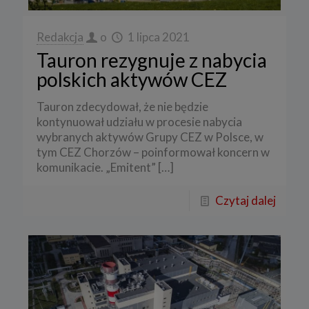
Redakcja
o
1 lipca 2021
Tauron rezygnuje z nabycia
polskich aktywów CEZ
Tauron zdecydował, że nie będzie
kontynuował udziału w procesie nabycia
wybranych aktywów Grupy CEZ w Polsce, w
tym CEZ Chorzów – poinformował koncern w
komunikacie. „Emitent”
[…]
Czytaj dalej