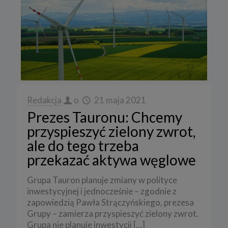
Redakcja
o
21 maja 2021
Prezes Tauronu: Chcemy
przyspieszyć zielony zwrot,
ale do tego trzeba
przekazać aktywa węglowe
Grupa Tauron planuje zmiany w polityce
inwestycyjnej i jednocześnie – zgodnie z
zapowiedzią Pawła Strączyńskiego, prezesa
Grupy – zamierza przyspieszyć zielony zwrot.
Grupa nie planuje inwestycji
[…]