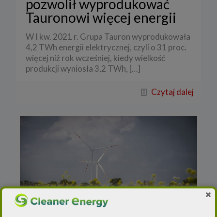
pozwolił wyprodukować
Tauronowi więcej energii
W I kw. 2021 r. Grupa Tauron wyprodukowała
4,2 TWh energii elektrycznej, czyli o 31 proc.
więcej niż rok wcześniej, kiedy wielkość
produkcji wyniosła 3,2 TWh,
[…]
Czytaj dalej