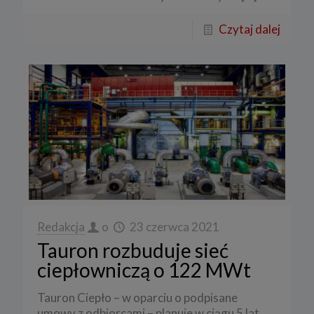
Czytaj dalej
Redakcja
o
23 czerwca 2021
Tauron rozbuduje sieć
ciepłowniczą o 122 MWt
Tauron Ciepło – w oparciu o podpisane
umowy z odbiorcami – planuje w ciągu 5 lat