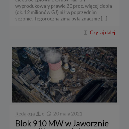
wyprodukowały prawie 20 proc. więcej ciepła
(ok. 12 milionów GJ) niż w poprzednim
sezonie. Tegoroczna zima była znacznie
[…]
Czytaj dalej
Redakcja
o
20 maja 2021
Blok 910 MW w Jaworznie