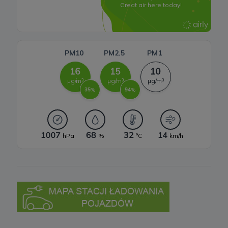
W każdej chwili przysługuje Ci prawo do wniesienia sprzeciwu
wobec przetwarzania Twoich danych opisanych powyżej.
Przestaniemy przetwarzać Twoje dane w tych celach, chyba że
będziemy w stanie wykazać, że w stosunku do Twoich danych
istnieją dla nas ważne prawnie uzasadnione podstawy, które są
nadrzędne wobec Twoich interesów, praw i wolności lub Twoje
dane będą nam niezbędne do ewentualnego ustalenia,
dochodzenia lub obrony roszczeń.
W każdej chwili przysługuje Ci prawo do wniesienia sprzeciwu
wobec przetwarzania Twoich danych w celu prowadzenia
marketingu bezpośredniego. Jeżeli skorzystasz z tego prawa –
zaprzestaniemy przetwarzania danych w tym celu.
7. Okres przechowywania danych
Twoje dane osobowe:
a) niezbędne do świadczenia usług, będą przechowywane przez
okres, w którym usługi te będą świadczone, oraz po zakończeniu
ich świadczenia, jednak wyłącznie jeżeli jest dozwolone lub
wymagane w świetle obowiązującego prawa np. przetwarzanie w
celach statystycznych, rozliczeniowych lub w celu dochodzenia
roszczeń,
b) niezbędne do dostosowania treści serwisu do zainteresowań,
prowadzenia marketingu usług własnych, pomiarów
statystycznych i udoskonalenia usług, będę przechowywane do
momentu wyrażenia sprzeciwu lub do czasu zakończenia
korzystania przez Ciebie z usług serwisu, w zależności, które z