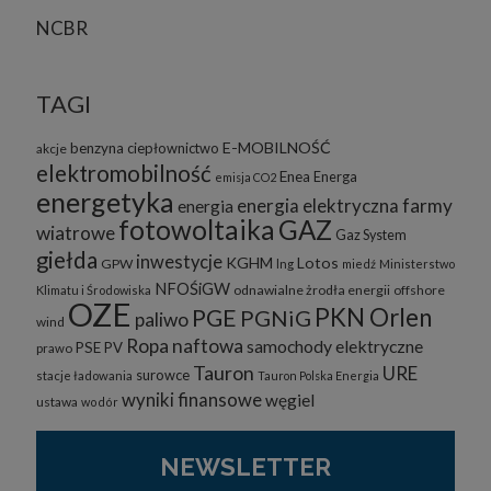
NCBR
TAGI
E-MOBILNOŚĆ
benzyna
ciepłownictwo
akcje
elektromobilność
Enea
Energa
emisja CO2
energetyka
energia elektryczna
farmy
energia
fotowoltaika
GAZ
wiatrowe
Gaz System
giełda
inwestycje
KGHM
Lotos
GPW
lng
miedź
Ministerstwo
NFOŚiGW
odnawialne żrodła energii
offshore
Klimatu i Środowiska
OZE
PKN Orlen
PGE
PGNiG
paliwo
wind
Ropa naftowa
samochody elektryczne
PSE
PV
prawo
Tauron
URE
surowce
stacje ładowania
Tauron Polska Energia
wyniki finansowe
węgiel
ustawa
wodór
NEWSLETTER