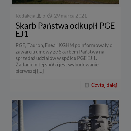
Redakcja
o
29 marca 2021
Skarb Państwa odkupił PGE
EJ1
PGE, Tauron, Enea i KGHM poinformowały o
zawarciu umowy ze Skarbem Państwa na
sprzedaż udziałów w spółce PGE EJ 1.
Zadaniem tej spółki jest wybudowanie
pierwszej
[…]
Czytaj dalej