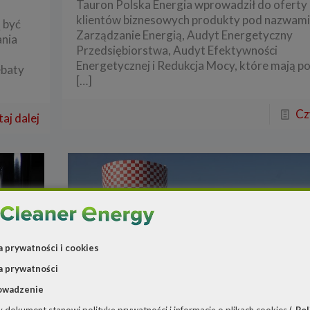
Tauron Polska Energia wprowadził do oferty 
klientów biznesowych produkty pod nazwam
 być
Zarządzanie Energią, Audyt Energetyczny
nia
Przedsiębiorstwa, Audyt Efektywności
f
Energetycznej i Redukcja Mocy, które mają p
ebaty
[…]
Cz
aj dalej
a prywatności i cookies
a prywatności
owadzenie