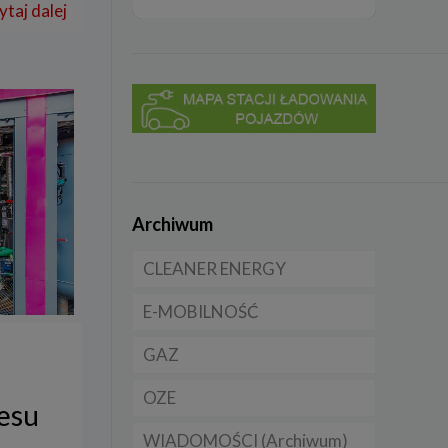
ytaj dalej
Archiwum
CLEANER ENERGY
E-MOBILNOŚĆ
Dla domu
GAZ
Dla firmy
Samochody elektryczne
EV
OZE
Dla samorządu
CNG
nesu
Samochody hybrydowe
WIADOMOŚCI (Archiwum)
LNG
Licznik OZE