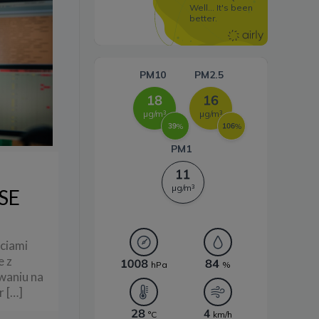
Systemy magazynowania
energii
PSE
eciami
e z
waniu na
r
[…]