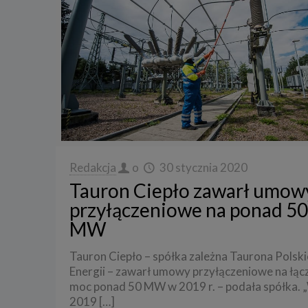
Redakcja
o
30 stycznia 2020
Tauron Ciepło zawarł umow
przyłączeniowe na ponad 50
MW
Tauron Ciepło – spółka zależna Taurona Polski
Energii – zawarł umowy przyłączeniowe na łąc
moc ponad 50 MW w 2019 r. – podała spółka. 
2019
[…]