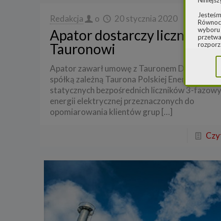
Niniejsz
Jesteśm
Redakcja
o
20 stycznia 2020
Równocz
wyboru 
Apator dostarczy liczniki
przetwa
Tauronowi
rozporz
w spraw
sprawie
rozporz
Apator zawarł umowę z Tauronem Dystrybucją
ochroni
spółką zależną Taurona Polskiej Energii – na 
statycznych bezpośrednich liczników 3-fazow
2.
Admi
energii elektrycznej przeznaczonych do
Niniejs
opomiarowania klientów grup
[…]
Cleaner
ul. Dąb
Krajowe
Warszaw
Czyt
000077
Spółka,
danych
W spraw
a) pod 
b) pisem