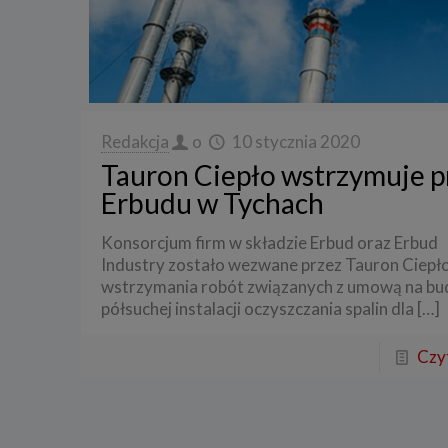
3. Zak
Spółka 
stron i
aktywno
Spółka 
korzysta
Redakcja
o
10 stycznia 2020
Tauron Ciepło wstrzymuje p
4. Cel 
Erbudu w Tychach
Twoje d
a) reali
Konsorcjum firm w składzie Erbud oraz Erbud
swoje ko
Industry zostało wezwane przez Tauron Ciepł
b) dopa
wstrzymania robót związanych z umową na b
oraz po
uzasadni
półsuchej instalacji oczyszczania spalin dla
[…]
c) ewen
naszego
Czyt
5. Wym
Podanie 
niepoda