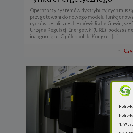
Operatorzy systemów dystrybucyjnych muszą
przygotowani do nowego modelu funkcjonowa
rynków detalicznych – mówił Rafał Gawin, sze
Urzędu Regulacji Energetyki (URE), podczas d
inaugurującej Ogólnopolski Kongres
[…]
Czyt
Polityk
Polityk
1. Wpr