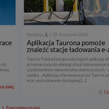
res przetwarzanych danych
przetwarza dane, które użytkownicy podają lub udostępniają w historii przeg
 aplikacji w ramach korzystania z naszych usług (wraz ze zautomatyzowaną ana
ści użytkownika na stronie).
przetwarza również dane, które użytkownik podaje w celu założenia konta lu
nia z usługi newslettera, tj. imię, nazwisko, adres e-mail.
Redakcja
o
8 stycznia 2020
race
Aplikacja Taurona pomoże
i podstawa przetwarzania danych
znaleźć stacje ładowania e-
ane będą przetwarzane do celu:
zacji usługi w oparciu o regulamin korzystania z serwisu, jeśli użytkownik zareje
Tauron Polska Energia udostępnił aplikację e
nto lub skorzysta z usługi newslettera (podstawa z art. 6 ust. 1 lit. b RODO),
o do
przeznaczoną do obsługi stacji ładowania prz
sowania treści serwisu do zainteresowań użytkownika, a także wykrywania n
udowę
użytkowników samochodów elektrycznych – 
miarów statystycznych i udoskonalenia usług, będącego realizacją naszego p
onego interesu (podstawa z art. 6 ust. 1 lit. f RODO),
spółka. „Aplikacja oferowana przez Tauron u
m.in. wyszukiwanie dostępnej
[…]
tualnego ustalenia, dochodzenia lub obrony przed roszczeniami będącego real
 prawnie uzasadnionego w tym interesu (podstawa z art. 6 ust. 1 lit. f RODO)
aj dalej
Cz
óg podania danych
danych w celu realizacji usług jest niezbędne do świadczenia tych usług. W ra
nia tych danych usługa nie będzie mogła być świadczona.
Poprzednia strona