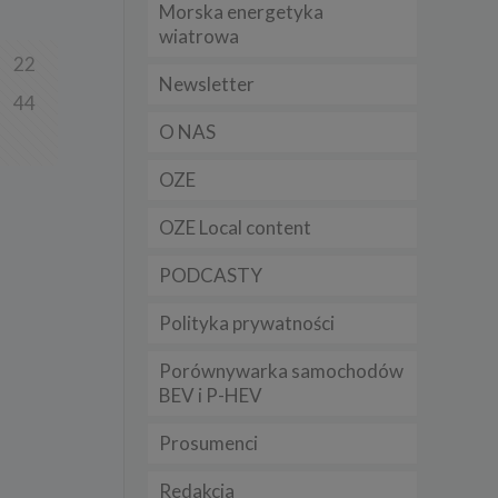
Morska energetyka
t
wiatrowa
sobowych
22
Newsletter
44
Twoich
O NAS
ba że
prawnie
 lub
OZE
y
OZE Local content
Twoich
rawa –
PODCASTY
Polityka prywatności
Porównywarka samochodów
i te
BEV i P-HEV
ch
Prosumenci
tingu
ne do
Redakcja
sług