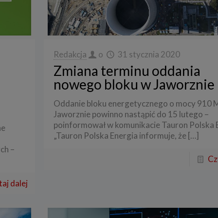
Redakcja
o
31 stycznia 2020
Zmiana terminu oddania
nowego bloku w Jaworznie
Oddanie bloku energetycznego o mocy 910
Jaworznie powinno nastąpić do 15 lutego –
poinformował w komunikacie Tauron Polska 
ne
„Tauron Polska Energia informuje, że
[…]
ch –
Cz
aj dalej