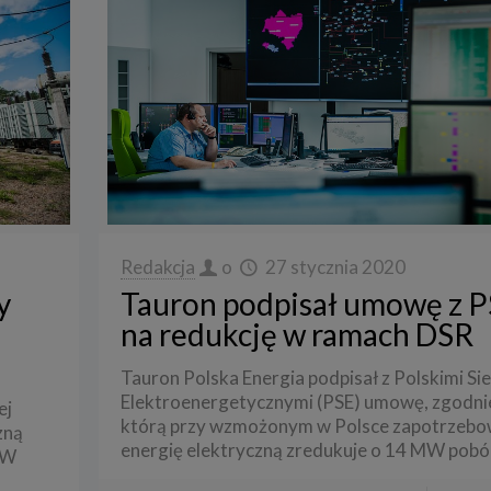
Redakcja
o
27 stycznia 2020
y
Tauron podpisał umowę z 
na redukcję w ramach DSR
Tauron Polska Energia podpisał z Polskimi Si
Elektroenergetycznymi (PSE) umowę, zgodni
ej
którą przy wzmożonym w Polsce zapotrzebo
zną
energię elektryczną zredukuje o 14 MW pobó
„W