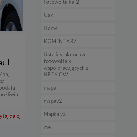
Fotowoltaika-2
Gaz
lądania
lizą
Home
b
KOMENTARZ
Lista instalatorów
aut
fotowoltaiki
współpracujących z
struje
Map,
NFOŚiGW
ez
adużyć
podała
mapa
rawnie
możliwia
mapav2
izacją
.
Mapka v2
ytaj dalej
zie
me