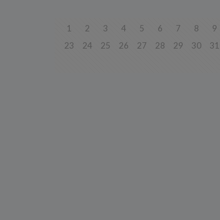
Przetwa
zainter
niezbęd
w tych 
1
2
3
4
5
6
7
8
9
6. Praw
23
24
25
26
27
28
29
30
31
W każde
danych 
będziem
uzasadn
Twoje d
roszcze
W każde
danych 
zaprzes
7. Okr
Twoje 
a) niez
będą świ
dozwolo
statyst
b) niez
usług w
momentu