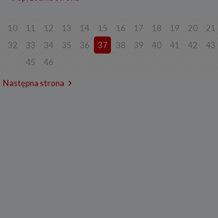
rzanie danych w pozostałych celach tj. dopasowanie treści serwisu do
esowań, pomiarów statystycznych i udoskonalenia usług w ramach serwisu jes
ne w celu zapewnienia wysokiej jakości usług. Niezebranie Twoich danych o
celach może uniemożliwić poprawne świadczenie usług.
10
11
12
13
14
15
16
17
18
19
20
21
o do sprzeciwu
32
33
34
35
36
37
38
39
40
41
42
43
j chwili przysługuje Ci prawo do wniesienia sprzeciwu wobec przetwarzania 
opisanych powyżej. Przestaniemy przetwarzać Twoje dane w tych celach, chy
45
46
y w stanie wykazać, że w stosunku do Twoich danych istnieją dla nas ważne 
ione podstawy, które są nadrzędne wobec Twoich interesów, praw i wolności
Następna strona
ane będą nam niezbędne do ewentualnego ustalenia, dochodzenia lub obron
ń.
j chwili przysługuje Ci prawo do wniesienia sprzeciwu wobec przetwarzania 
w celu prowadzenia marketingu bezpośredniego. Jeżeli skorzystasz z tego p
taniemy przetwarzania danych w tym celu.
es przechowywania danych
dane osobowe:
będne do świadczenia usług, będą przechowywane przez okres, w którym usług
adczone, oraz po zakończeniu ich świadczenia, jednak wyłącznie jeżeli jest
ne lub wymagane w świetle obowiązującego prawa np. przetwarzanie w cela
ycznych, rozliczeniowych lub w celu dochodzenia roszczeń,
będne do dostosowania treści serwisu do zainteresowań, prowadzenia marke
łasnych, pomiarów statystycznych i udoskonalenia usług, będę przechowywa
 wyrażenia sprzeciwu lub do czasu zakończenia korzystania przez Ciebie z u