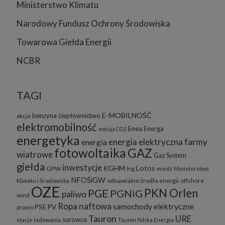
Ministerstwo Klimatu
Narodowy Fundusz Ochrony Środowiska
Towarowa Giełda Energii
NCBR
TAGI
E-MOBILNOŚĆ
benzyna
ciepłownictwo
akcje
elektromobilność
Enea
Energa
emisja CO2
energetyka
energia elektryczna
farmy
energia
fotowoltaika
GAZ
wiatrowe
Gaz System
giełda
inwestycje
KGHM
Lotos
GPW
lng
miedź
Ministerstwo
NFOŚiGW
odnawialne żrodła energii
offshore
Klimatu i Środowiska
OZE
PKN Orlen
PGE
PGNiG
paliwo
wind
Ropa naftowa
samochody elektryczne
PSE
PV
prawo
Tauron
URE
surowce
stacje ładowania
Tauron Polska Energia