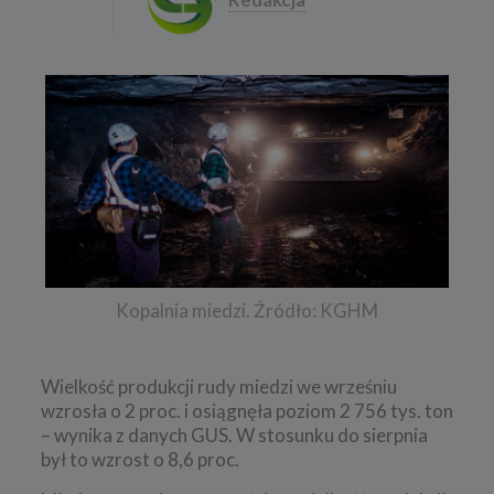
Kopalnia miedzi. Źródło: KGHM
Wielkość produkcji rudy miedzi we wrześniu
wzrosła o 2 proc. i osiągnęła poziom 2 756 tys. ton
– wynika z danych GUS. W stosunku do sierpnia
był to wzrost o 8,6 proc.