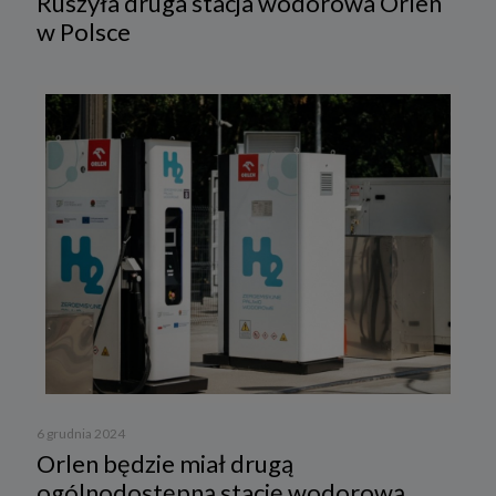
Ruszyła druga stacja wodorowa Orlen
w Polsce
6 grudnia 2024
Orlen będzie miał drugą
ogólnodostępną stację wodorową