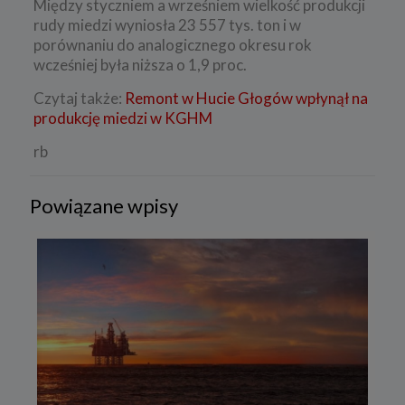
Między styczniem a wrześniem wielkość produkcji
rudy miedzi wyniosła 23 557 tys. ton i w
porównaniu do analogicznego okresu rok
wcześniej była niższa o 1,9 proc.
Czytaj także:
Remont w Hucie Głogów wpłynął na
produkcję miedzi w KGHM
rb
Powiązane wpisy