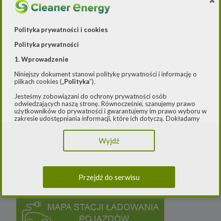
Systemy magazynowania energii
Polityka prywatności i cookies
Polityka prywatności
1. Wprowadzenie
Niniejszy dokument stanowi politykę prywatności i informację o
plikach cookies („
Polityka
”).
Jesteśmy zobowiązani do ochrony prywatności osób
odwiedzających naszą stronę. Równocześnie, szanujemy prawo
użytkowników do prywatności i gwarantujemy im prawo wyboru w
zakresie udostępniania informacji, które ich dotyczą. Dokładamy
starań, aby przetwarzanie odbywało się zgodnie z obowiązującymi
przepisami, w szczególności rozporządzeniem Parlamentu
Wyjdź
Europejskiego i Rady (UE) 2016/979 z dnia 27 kwietnia 2016 r. w
sprawie ochrony osób fizycznych w związku z przetwarzaniem
danych osobowych i w sprawie swobodnego przepływu takich
danych oraz uchylenia dyrektywy 95/46/WE (ogólne
rozporządzenie o ochronie danych) („
RODO
”) oraz ustawą z dnia
Przejdź do serwisu
10 maja 2018 roku o ochronie danych osobowych („
UODO
”).
2.
Administrator danych osobowych
Niniejsza Polityka dotyczy przetwarzania danych osobowych,
których administratorem jest Cleaner Energy spółka z ograniczoną