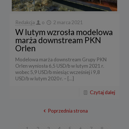
Redakcja
o
2 marca 2021
W lutym wzrosła modelowa
marża downstream PKN
Orlen
Modelowa marża downstream Grupy PKN
Orlen wyniosła 6,5 USD/b w lutym 2021 r.
wobec 5,9 USD/b miesiąc wcześniej i 9,8
USD/b w lutym 2020 r. –
[…]
Czytaj dalej
Poprzednia strona
1
2
3
4
5
6
7
8