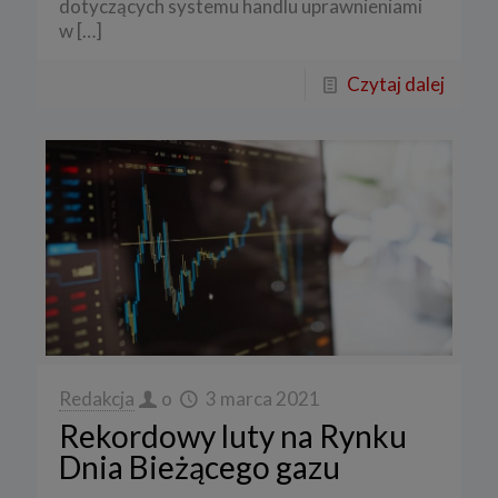
dotyczących systemu handlu uprawnieniami
w
[…]
Czytaj dalej
Redakcja
o
3 marca 2021
Rekordowy luty na Rynku
Dnia Bieżącego gazu