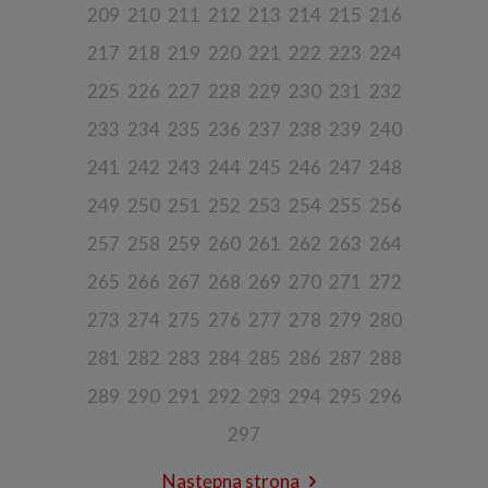
korzystania z naszych usług (wraz ze zautomatyzowaną analizą
209
210
211
212
213
214
215
216
aktywności użytkownika na stronie).
217
218
219
220
221
222
223
224
Spółka przetwarza również dane, które użytkownik podaje w celu
założenia konta lub korzystania z usługi newslettera, tj. imię,
nazwisko, adres e-mail.
225
226
227
228
229
230
231
232
4. Cel i podstawa przetwarzania danych
233
234
235
236
237
238
239
240
Twoje dane będą przetwarzane do celu:
241
242
243
244
245
246
247
248
a) realizacji usługi w oparciu o regulamin korzystania z serwisu, jeśli
użytkownik zarejestruje swoje konto lub skorzysta z usługi
249
250
251
252
253
254
255
256
newslettera (podstawa z art. 6 ust. 1 lit. b RODO),
257
258
259
260
261
262
263
264
b) dopasowania treści serwisu do zainteresowań użytkownika, a
także wykrywania nadużyć oraz pomiarów statystycznych i
265
266
267
268
269
270
271
272
udoskonalenia usług, będącego realizacją naszego prawnie
uzasadnionego interesu (podstawa z art. 6 ust. 1 lit. f RODO),
273
274
275
276
277
278
279
280
c) ewentualnego ustalenia, dochodzenia lub obrony przed
roszczeniami będącego realizacją naszego prawnie uzasadnionego
281
282
283
284
285
286
287
288
w tym interesu (podstawa z art. 6 ust. 1 lit. f RODO).
289
290
291
292
293
294
295
296
5. Wymóg podania danych
Podanie danych w celu realizacji usług jest niezbędne do
297
świadczenia tych usług. W razie niepodania tych danych usługa nie
będzie mogła być świadczona.
Następna strona