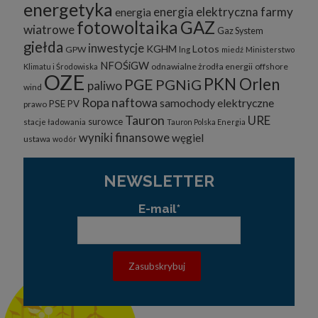
energetyka
energia elektryczna
farmy
energia
fotowoltaika
GAZ
wiatrowe
Gaz System
giełda
inwestycje
KGHM
Lotos
GPW
lng
miedź
Ministerstwo
NFOŚiGW
odnawialne żrodła energii
offshore
Klimatu i Środowiska
OZE
PKN Orlen
PGE
PGNiG
paliwo
wind
Ropa naftowa
samochody elektryczne
PSE
PV
prawo
Tauron
URE
surowce
stacje ładowania
Tauron Polska Energia
wyniki finansowe
węgiel
ustawa
wodór
NEWSLETTER
E-mail*