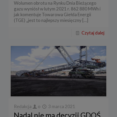
Wolumen obrotu na Rynku Dnia Bieżącego
gazu wyniósł w lutym 2021 r. 862 880 MWh i
jak komentuje Towarowa Giełda Energii
(TGE) „jest to najlepszy miesięczny
[…]
Czytaj dalej
Redakcja
o
3 marca 2021
Nadal nie ma decyzji GDOŚ