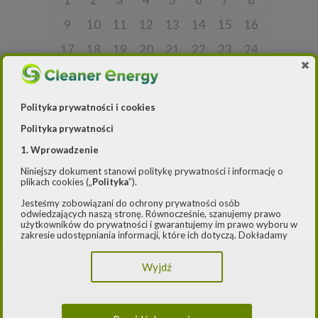
9
10
11
12
13
14
15
16
17
18
19
20
21
22
23
24
25
26
27
28
29
30
31
32
33
34
35
36
37
38
39
40
Polityka prywatności i cookies
41
42
43
44
45
46
47
48
Polityka prywatności
49
50
51
52
53
54
55
56
1. Wprowadzenie
Niniejszy dokument stanowi politykę prywatności i informację o
57
58
59
60
61
62
63
64
plikach cookies („
Polityka
”).
65
66
67
68
69
70
71
72
Jesteśmy zobowiązani do ochrony prywatności osób
odwiedzających naszą stronę. Równocześnie, szanujemy prawo
73
74
75
76
77
78
79
80
użytkowników do prywatności i gwarantujemy im prawo wyboru w
zakresie udostępniania informacji, które ich dotyczą. Dokładamy
starań, aby przetwarzanie odbywało się zgodnie z obowiązującymi
81
82
83
84
85
86
87
88
przepisami, w szczególności rozporządzeniem Parlamentu
Wyjdź
Europejskiego i Rady (UE) 2016/979 z dnia 27 kwietnia 2016 r. w
89
90
91
92
93
94
95
96
sprawie ochrony osób fizycznych w związku z przetwarzaniem
danych osobowych i w sprawie swobodnego przepływu takich
97
98
99
100
101
102
103
104
danych oraz uchylenia dyrektywy 95/46/WE (ogólne
rozporządzenie o ochronie danych) („
RODO
”) oraz ustawą z dnia