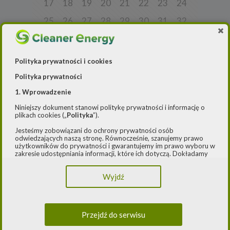
17
18
19
20
21
22
23
24
25
26
27
28
29
30
31
32
33
34
35
36
37
38
39
40
41
42
43
44
45
46
47
48
Polityka prywatności i cookies
49
50
51
52
53
54
55
56
Polityka prywatności
57
58
59
60
61
62
63
64
1. Wprowadzenie
Niniejszy dokument stanowi politykę prywatności i informację o
65
66
67
68
69
70
71
72
plikach cookies („
Polityka
”).
73
74
75
76
77
78
79
80
Jesteśmy zobowiązani do ochrony prywatności osób
odwiedzających naszą stronę. Równocześnie, szanujemy prawo
81
82
83
84
85
86
87
88
użytkowników do prywatności i gwarantujemy im prawo wyboru w
zakresie udostępniania informacji, które ich dotyczą. Dokładamy
starań, aby przetwarzanie odbywało się zgodnie z obowiązującymi
89
90
91
92
93
94
95
96
przepisami, w szczególności rozporządzeniem Parlamentu
Wyjdź
Europejskiego i Rady (UE) 2016/979 z dnia 27 kwietnia 2016 r. w
97
98
99
100
101
102
103
104
sprawie ochrony osób fizycznych w związku z przetwarzaniem
danych osobowych i w sprawie swobodnego przepływu takich
105
106
107
108
109
110
111
112
danych oraz uchylenia dyrektywy 95/46/WE (ogólne
rozporządzenie o ochronie danych) („
RODO
”) oraz ustawą z dnia
Przejdź do serwisu
10 maja 2018 roku o ochronie danych osobowych („
UODO
”).
113
114
115
116
117
118
119
120