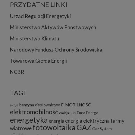
PRZYDATNE LINKI
Urząd Regulacji Energetyki
Ministerstwo Aktywów Państwowych
Ministerstwo Klimatu
Narodowy Fundusz Ochrony Środowiska
Towarowa Giełda Energii
NCBR
TAGI
E-MOBILNOŚĆ
benzyna
ciepłownictwo
akcje
elektromobilność
Enea
Energa
emisja CO2
energetyka
energia elektryczna
farmy
energia
fotowoltaika
GAZ
wiatrowe
Gaz System