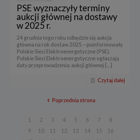
PSE wyznaczyły terminy
aukcji głównej na dostawy
w 2025 r.
24 grudnia tego roku odbędzie się aukcja
główna na rok dostaw 2025 – poinformowały
Polskie Sieci Elektroenergetyczne (PSE).
Polskie Sieci Elektroenergetyczne ogłaszają
daty przeprowadzenia: aukcji głównej
[…]
Czytaj dalej
Poprzednia strona
1
2
3
4
5
6
7
8
9
10
11
12
13
14
15
16