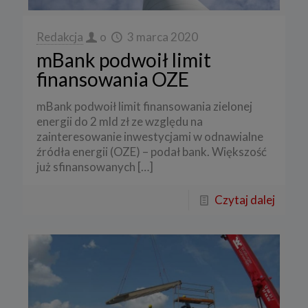
Redakcja
o
3 marca 2020
mBank podwoił limit
finansowania OZE
mBank podwoił limit finansowania zielonej
energii do 2 mld zł ze względu na
zainteresowanie inwestycjami w odnawialne
źródła energii (OZE) – podał bank. Większość
już sfinansowanych
[…]
Czytaj dalej