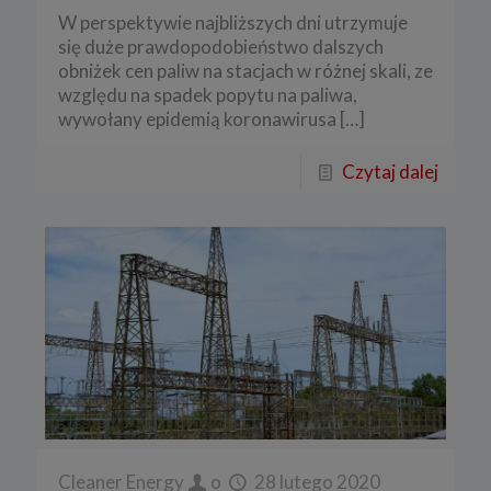
W perspektywie najbliższych dni utrzymuje
się duże prawdopodobieństwo dalszych
obniżek cen paliw na stacjach w różnej skali, ze
względu na spadek popytu na paliwa,
wywołany epidemią koronawirusa
[…]
Czytaj dalej
Cleaner Energy
o
28 lutego 2020