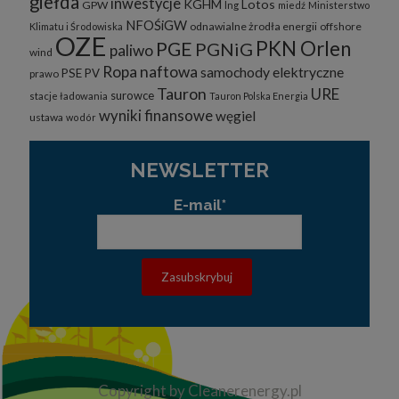
giełda
inwestycje
KGHM
Lotos
GPW
lng
miedź
Ministerstwo
NFOŚiGW
odnawialne żrodła energii
offshore
Klimatu i Środowiska
OZE
PKN Orlen
PGE
PGNiG
paliwo
wind
Ropa naftowa
samochody elektryczne
PSE
PV
prawo
Tauron
URE
surowce
stacje ładowania
Tauron Polska Energia
wyniki finansowe
węgiel
ustawa
wodór
NEWSLETTER
E-mail*
Copyright by Cleanerenergy.pl