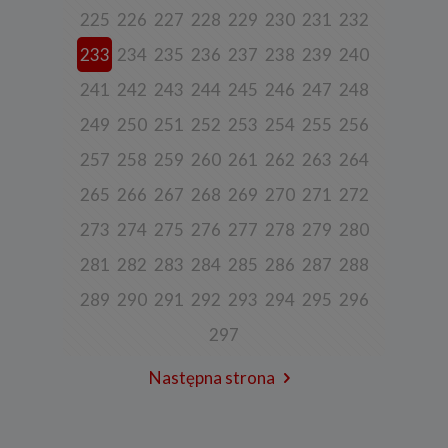
225
226
227
228
229
230
231
232
Spółka przetwarza również dane, które użytkownik podaje w celu
założenia konta lub korzystania z usługi newslettera, tj. imię,
nazwisko, adres e-mail.
233
234
235
236
237
238
239
240
4. Cel i podstawa przetwarzania danych
241
242
243
244
245
246
247
248
Twoje dane będą przetwarzane do celu:
249
250
251
252
253
254
255
256
a) realizacji usługi w oparciu o regulamin korzystania z serwisu, jeśli
użytkownik zarejestruje swoje konto lub skorzysta z usługi
257
258
259
260
261
262
263
264
newslettera (podstawa z art. 6 ust. 1 lit. b RODO),
265
266
267
268
269
270
271
272
b) dopasowania treści serwisu do zainteresowań użytkownika, a
także wykrywania nadużyć oraz pomiarów statystycznych i
273
274
275
276
277
278
279
280
udoskonalenia usług, będącego realizacją naszego prawnie
uzasadnionego interesu (podstawa z art. 6 ust. 1 lit. f RODO),
281
282
283
284
285
286
287
288
c) ewentualnego ustalenia, dochodzenia lub obrony przed
roszczeniami będącego realizacją naszego prawnie uzasadnionego
289
290
291
292
293
294
295
296
w tym interesu (podstawa z art. 6 ust. 1 lit. f RODO).
297
5. Wymóg podania danych
Podanie danych w celu realizacji usług jest niezbędne do
Następna strona
świadczenia tych usług. W razie niepodania tych danych usługa nie
będzie mogła być świadczona.
Przetwarzanie danych w pozostałych celach tj. dopasowanie treści
serwisu do zainteresowań, pomiarów statystycznych i