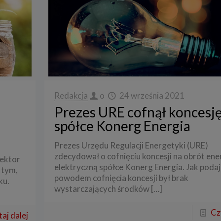
Redakcja
o
24 września 2021
Prezes URE cofnął koncesj
spółce Konerg Energia
Prezes Urzędu Regulacji Energetyki (URE)
zdecydował o cofnięciu koncesji na obrót ene
sektor
elektryczną spółce Konerg Energia. Jak poda
 tym,
powodem cofnięcia koncesji był brak
ku.
wystarczających środków
[…]
Cz
aj dalej