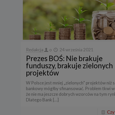
Redakcja
o
24 września 2021
Prezes BOŚ: Nie brakuje
funduszy, brakuje zielonych
projektów
W Polsce jest mniej „zielonych” projektów niż 
bankowy mógłby sfinansować. Problem tkwi w
że nie ma jeszcze dobrych wzorców na tym ryn
Dlatego Bank
[…]
Czyt