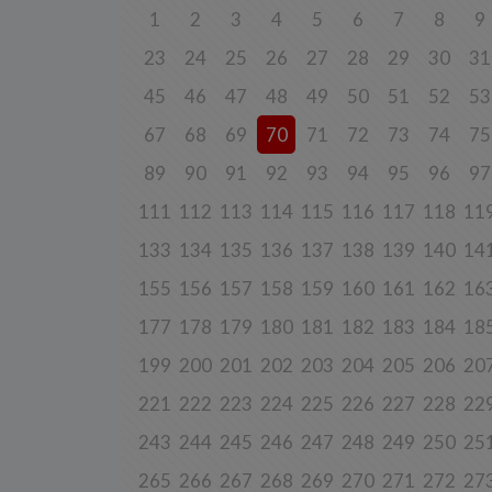
Przetwa
1
2
3
4
5
6
7
8
9
zainter
niezbęd
w tych 
23
24
25
26
27
28
29
30
31
6. Praw
45
46
47
48
49
50
51
52
53
W każde
67
68
69
70
71
72
73
74
75
danych 
będziem
uzasadn
89
90
91
92
93
94
95
96
97
Twoje d
roszcze
111
112
113
114
115
116
117
118
11
W każde
133
134
135
136
137
138
139
140
14
danych 
zaprzes
155
156
157
158
159
160
161
162
16
7. Okr
177
178
179
180
181
182
183
184
18
Twoje 
199
200
201
202
203
204
205
206
20
a) niez
będą świ
dozwolo
221
222
223
224
225
226
227
228
22
statyst
243
244
245
246
247
248
249
250
25
b) niez
usług w
265
266
267
268
269
270
271
272
27
momentu