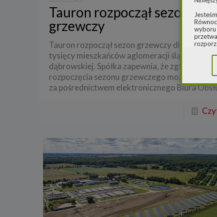
Niniejsz
Tauron rozpoczął sezon
Jesteśm
grzewczy
Równocz
wyboru 
przetwa
Tauron rozpoczął sezon grzewczy dla prawie 
rozporz
w spraw
tysięcy mieszkańców aglomeracji śląsko-
sprawie
dąbrowskiej. Spółka zapewnia, że zgłoszenie
rozporz
ochroni
rozpoczęcia sezonu grzewczego możliwe jest o
za pośrednictwem elektronicznego Biura Obsł
2.
Admi
Niniejs
Cleaner
Czyt
ul. Dąb
Krajowe
Warszaw
000077
Spółka,
danych
W spraw
a) pod 
b) pisem