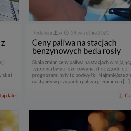
Redakcja
o
24 września 2021
 z
Ceny paliwa na stacjach
benzynowych będą rosły
cji
Skala zmian ceny paliwa na stacjach w mijają
–
tygodniu była zróżnicowana, choć zgodnie z
iska i
prognozami były to podwyżki. Najmniejsze z
nastąpiły w przypadku paliwa premium co
[…]
aj dalej
Cz