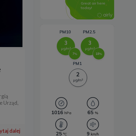
Systemy magazynowania
energii
ę
rgią
je Urząd,
ytaj dalej