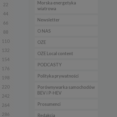
Morska energetyka
22
t
wiatrowa
sobowych
44
Newsletter
66
Twoich
O NAS
88
ba że
prawnie
 lub
110
OZE
y
132
OZE Local content
Twoich
154
rawa –
PODCASTY
176
Polityka prywatności
198
220
Porównywarka samochodów
i te
BEV i P-HEV
ch
242
Prosumenci
264
tingu
ne do
286
Redakcja
sług