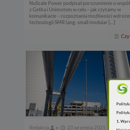
NuScale Power podpisał porozumienie o wspó
z Getka i Unimotem w celu – jak czytamy w
komunikacie – rozpoznania możliwości wdroże
technologii SMR (ang. small modular
[…]
Czyt
Polityk
Polityk
1. Wpr
Redakcja
o
23 września 2021