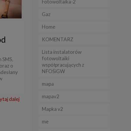
Fotowoltaika-2
Gaz
lądania
lizą
Home
b
od
KOMENTARZ
Lista instalatorów
fotowoltaiki
h SMS,
współpracujących z
oraz o
struje
NFOŚiGW
adesłany
ów
adużyć
mapa
rawnie
mapav2
izacją
ytaj dalej
.
Mapka v2
zie
me