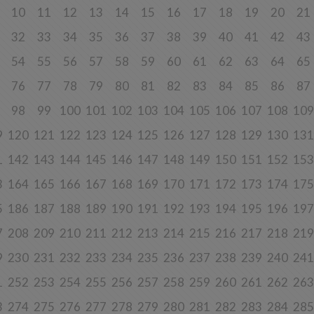
rzanie danych w pozostałych celach tj. dopasowanie treści serwisu do
10
11
12
13
14
15
16
17
18
19
20
21
esowań, pomiarów statystycznych i udoskonalenia usług w ramach serwisu jes
ne w celu zapewnienia wysokiej jakości usług. Niezebranie Twoich danych o
celach może uniemożliwić poprawne świadczenie usług.
32
33
34
35
36
37
38
39
40
41
42
43
o do sprzeciwu
54
55
56
57
58
59
60
61
62
63
64
65
j chwili przysługuje Ci prawo do wniesienia sprzeciwu wobec przetwarzania 
76
77
78
79
80
81
82
83
84
85
86
87
opisanych powyżej. Przestaniemy przetwarzać Twoje dane w tych celach, chy
y w stanie wykazać, że w stosunku do Twoich danych istnieją dla nas ważne 
ione podstawy, które są nadrzędne wobec Twoich interesów, praw i wolności
98
99
100
101
102
103
104
105
106
107
108
109
ane będą nam niezbędne do ewentualnego ustalenia, dochodzenia lub obron
ń.
9
120
121
122
123
124
125
126
127
128
129
130
131
j chwili przysługuje Ci prawo do wniesienia sprzeciwu wobec przetwarzania 
1
142
143
144
145
146
147
148
149
150
151
152
153
w celu prowadzenia marketingu bezpośredniego. Jeżeli skorzystasz z tego p
taniemy przetwarzania danych w tym celu.
3
164
165
166
167
168
169
170
171
172
173
174
175
es przechowywania danych
5
186
187
188
189
190
191
192
193
194
195
196
197
dane osobowe:
7
208
209
210
211
212
213
214
215
216
217
218
219
będne do świadczenia usług, będą przechowywane przez okres, w którym usług
adczone, oraz po zakończeniu ich świadczenia, jednak wyłącznie jeżeli jest
ne lub wymagane w świetle obowiązującego prawa np. przetwarzanie w cela
9
230
231
232
233
234
235
236
237
238
239
240
241
ycznych, rozliczeniowych lub w celu dochodzenia roszczeń,
1
252
253
254
255
256
257
258
259
260
261
262
263
będne do dostosowania treści serwisu do zainteresowań, prowadzenia marke
łasnych, pomiarów statystycznych i udoskonalenia usług, będę przechowywa
3
274
275
276
277
278
279
280
281
282
283
284
285
 wyrażenia sprzeciwu lub do czasu zakończenia korzystania przez Ciebie z u