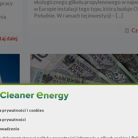
ekologicznego glikolu propylenowego w najw
łpracy
w Europie instalacji tego typu, którą buduje O
Południe. W ramach tej inwestycji –
[…]
nia
Cz
aj dalej
a prywatności i cookies
a prywatności
owadzenie
Redakcja
o
23 września 2021