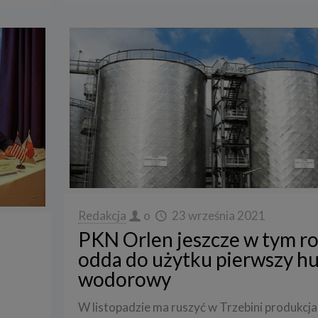
Redakcja
o
23 września 2021
PKN Orlen jeszcze w tym r
odda do użytku pierwszy h
wodorowy
W listopadzie ma ruszyć w Trzebini produkcja