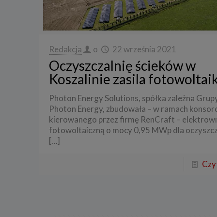
3. Zak
Spółka 
stron i
aktywno
Redakcja
o
22 września 2021
Spółka 
Oczyszczalnię ścieków w
korzysta
Koszalinie zasila fotowoltai
4. Cel 
Twoje d
Photon Energy Solutions, spółka zależna Grup
Photon Energy, zbudowała – w ramach konsor
a) reali
swoje ko
kierowanego przez firmę RenCraft – elektrow
fotowoltaiczną o mocy 0,95 MWp dla oczyszcz
b) dopa
oraz po
[…]
uzasadni
c) ewen
Czyt
naszego
5. Wym
Podanie 
niepoda