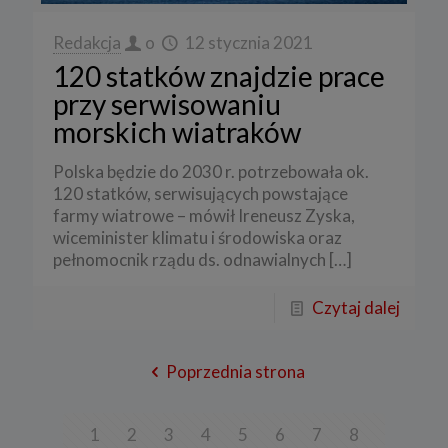
Redakcja
o
12 stycznia 2021
120 statków znajdzie prace
przy serwisowaniu
morskich wiatraków
Polska będzie do 2030 r. potrzebowała ok.
120 statków, serwisujących powstające
farmy wiatrowe – mówił Ireneusz Zyska,
wiceminister klimatu i środowiska oraz
pełnomocnik rządu ds. odnawialnych
[…]
Czytaj dalej
Poprzednia strona
1
2
3
4
5
6
7
8