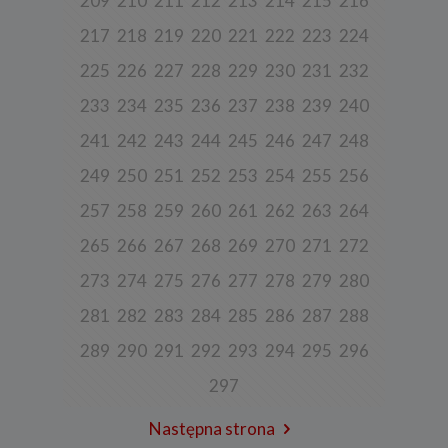
209
210
211
212
213
214
215
216
aktywności użytkownika na stronie).
217
218
219
220
221
222
223
224
Spółka przetwarza również dane, które użytkownik podaje w celu
założenia konta lub korzystania z usługi newslettera, tj. imię,
225
226
227
228
229
230
231
232
nazwisko, adres e-mail.
233
234
235
236
237
238
239
240
4. Cel i podstawa przetwarzania danych
Twoje dane będą przetwarzane do celu:
241
242
243
244
245
246
247
248
a) realizacji usługi w oparciu o regulamin korzystania z serwisu, jeśli
249
250
251
252
253
254
255
256
użytkownik zarejestruje swoje konto lub skorzysta z usługi
newslettera (podstawa z art. 6 ust. 1 lit. b RODO),
257
258
259
260
261
262
263
264
b) dopasowania treści serwisu do zainteresowań użytkownika, a
także wykrywania nadużyć oraz pomiarów statystycznych i
265
266
267
268
269
270
271
272
udoskonalenia usług, będącego realizacją naszego prawnie
uzasadnionego interesu (podstawa z art. 6 ust. 1 lit. f RODO),
273
274
275
276
277
278
279
280
c) ewentualnego ustalenia, dochodzenia lub obrony przed
281
282
283
284
285
286
287
288
roszczeniami będącego realizacją naszego prawnie uzasadnionego
w tym interesu (podstawa z art. 6 ust. 1 lit. f RODO).
289
290
291
292
293
294
295
296
5. Wymóg podania danych
297
Podanie danych w celu realizacji usług jest niezbędne do
świadczenia tych usług. W razie niepodania tych danych usługa nie
będzie mogła być świadczona.
Następna strona