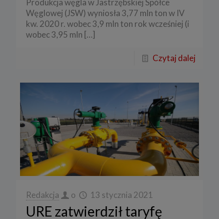
Produkcja węgla w Jastrzębskiej Spółce
Węglowej (JSW) wyniosła 3,77 mln ton w IV
kw. 2020 r. wobec 3,9 mln ton rok wcześniej (i
wobec 3,95 mln
[…]
Czytaj dalej
Redakcja
o
13 stycznia 2021
URE zatwierdził taryfę