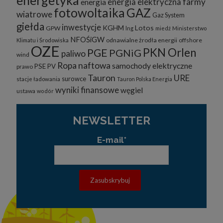
energia elektryczna
farmy
energia
fotowoltaika
GAZ
wiatrowe
Gaz System
giełda
inwestycje
KGHM
Lotos
GPW
lng
miedź
Ministerstwo
NFOŚiGW
odnawialne żrodła energii
offshore
Klimatu i Środowiska
OZE
PKN Orlen
PGE
PGNiG
paliwo
wind
Ropa naftowa
samochody elektryczne
PSE
PV
prawo
Tauron
URE
surowce
stacje ładowania
Tauron Polska Energia
wyniki finansowe
węgiel
ustawa
wodór
NEWSLETTER
E-mail*