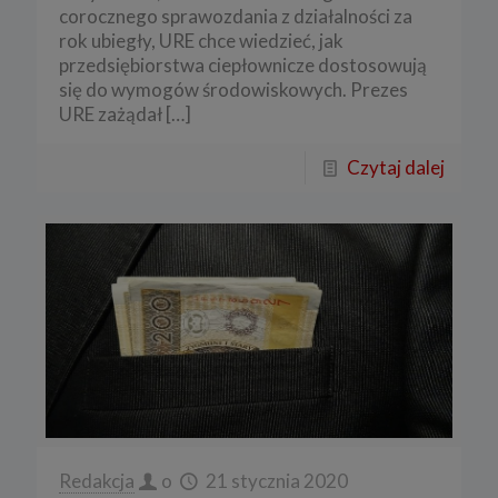
corocznego sprawozdania z działalności za
rok ubiegły, URE chce wiedzieć, jak
przedsiębiorstwa ciepłownicze dostosowują
się do wymogów środowiskowych. Prezes
URE zażądał
[…]
Czytaj dalej
Redakcja
o
21 stycznia 2020