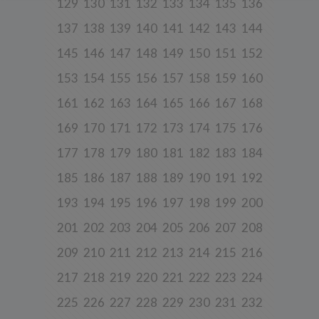
129
130
131
132
133
134
135
136
Niniejsza Polityka dotyczy przetwarzania danych osobowych,
których administratorem jest Cleaner Energy spółka z ograniczoną
137
138
139
140
141
142
143
144
odpowiedzialnością sp. k. z siedzibą w Warszawie, przy ul.
Dąbrowieckiej 6A lok. 6, 03-932 Warszawa, wpisana do rejestru
przedsiębiorców Krajowego Rejestru Sądowego, prowadzonego
145
146
147
148
149
150
151
152
przez Sąd Rejonowy dla m. st. Warszawy w Warszawie, XIII
Wydział Gospodarczy Krajowego Rejestru Sądowego za numerem
153
154
155
156
157
158
159
160
KRS 0000770248, REGON 382497533, NIP 1132992861
(„
Spółka
”).
161
162
163
164
165
166
167
168
Spółka, jako administrator danych osobowych, decyduje o celach i
sposobach przetwarzania danych osobowych użytkowników.
169
170
171
172
173
174
175
176
W sprawach ochrony swoich danych osobowych możesz
177
178
179
180
181
182
183
184
skontaktować się z nami:
185
186
187
188
189
190
191
192
a) pod adresem e-mail:
rodo@cleanerenergy.pl
b) pisemnie na adres siedziby Spółki.
193
194
195
196
197
198
199
200
201
202
203
204
205
206
207
208
3. Zakres przetwarzanych danych
209
210
211
212
213
214
215
216
Spółka przetwarza dane, które użytkownicy podają lub
udostępniają w historii przeglądania stron i aplikacji w ramach
217
218
219
220
221
222
223
224
korzystania z naszych usług (wraz ze zautomatyzowaną analizą
aktywności użytkownika na stronie).
225
226
227
228
229
230
231
232
Spółka przetwarza również dane, które użytkownik podaje w celu