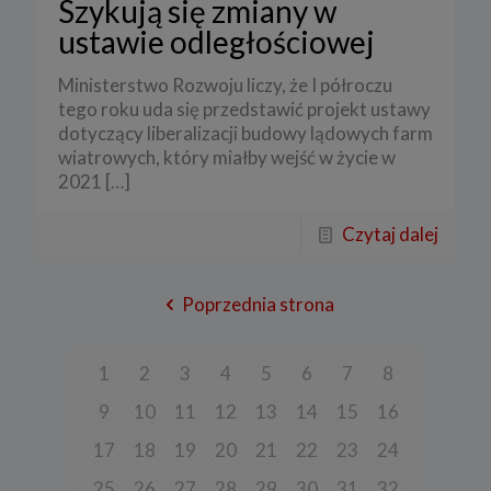
Szykują się zmiany w
ustawie odległościowej
Ministerstwo Rozwoju liczy, że I półroczu
tego roku uda się przedstawić projekt ustawy
dotyczący liberalizacji budowy lądowych farm
wiatrowych, który miałby wejść w życie w
2021
[…]
Czytaj dalej
Poprzednia strona
1
2
3
4
5
6
7
8
9
10
11
12
13
14
15
16
17
18
19
20
21
22
23
24
25
26
27
28
29
30
31
32