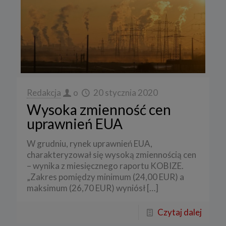
Redakcja
o
20 stycznia 2020
Wysoka zmienność cen
uprawnień EUA
W grudniu, rynek uprawnień EUA,
charakteryzował się wysoką zmiennością cen
– wynika z miesięcznego raportu KOBIZE.
„Zakres pomiędzy minimum (24,00 EUR) a
maksimum (26,70 EUR) wyniósł
[…]
Czytaj dalej