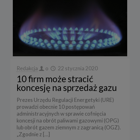
Redakcja
o
22 stycznia 2020
10 firm może stracić
koncesję na sprzedaż gazu
Prezes Urzędu Regulacji Energetyki (URE)
prowadzi obecnie 10 postępowań
administracyjnych w sprawie cofnięcia
koncesji na obrót paliwami gazowymi (OPG)
lub obrót gazem ziemnym z zagranicą (OGZ).
„Zgodnie z
[…]