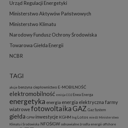
Urząd Regulacji Energetyki
Ministerstwo Aktywów Państwowych
Ministerstwo Klimatu
Narodowy Fundusz Ochrony Środowiska
Towarowa Giełda Energii
NCBR
TAGI
E-MOBILNOŚĆ
benzyna
ciepłownictwo
akcje
elektromobilność
Enea
Energa
emisja CO2
energetyka
energia elektryczna
farmy
energia
fotowoltaika
GAZ
wiatrowe
Gaz System
giełda
inwestycje
KGHM
Lotos
GPW
lng
miedź
Ministerstwo
NFOŚiGW
odnawialne żrodła energii
offshore
Klimatu i Środowiska