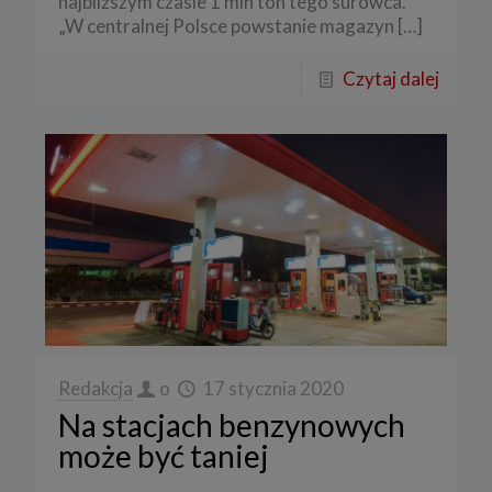
najbliższym czasie 1 mln ton tego surowca.
„W centralnej Polsce powstanie magazyn
[…]
Czytaj dalej
Redakcja
o
17 stycznia 2020
Na stacjach benzynowych
może być taniej