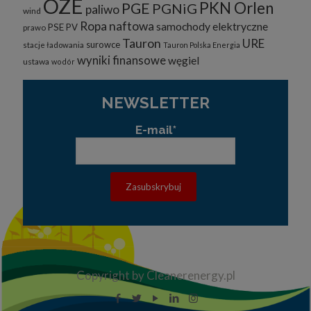
OZE
PKN Orlen
PGE
PGNiG
paliwo
wind
Ropa naftowa
samochody elektryczne
PSE
PV
prawo
Tauron
URE
surowce
stacje ładowania
Tauron Polska Energia
wyniki finansowe
węgiel
ustawa
wodór
NEWSLETTER
E-mail*
Copyright by Cleanerenergy.pl