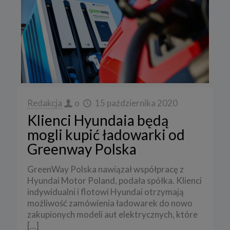
Redakcja
o
15 października 2020
Klienci Hyundaia będą
mogli kupić ładowarki od
Greenway Polska
GreenWay Polska nawiązał współpracę z
Hyundai Motor Poland, podała spółka. Klienci
indywidualni i flotowi Hyundai otrzymają
możliwość zamówienia ładowarek do nowo
zakupionych modeli aut elektrycznych, które
[…]