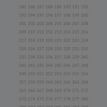
3. Zakres przetwarzanych danych
185
186
187
188
189
190
191
192
Spółka przetwarza dane, które użytkownicy podają lub
udostępniają w historii przeglądania stron i aplikacji w ramach
193
194
195
196
197
198
199
200
korzystania z naszych usług (wraz ze zautomatyzowaną analizą
aktywności użytkownika na stronie).
201
202
203
204
205
206
207
208
Spółka przetwarza również dane, które użytkownik podaje w celu
założenia konta lub korzystania z usługi newslettera, tj. imię,
209
210
211
212
213
214
215
216
nazwisko, adres e-mail.
217
218
219
220
221
222
223
224
4. Cel i podstawa przetwarzania danych
Twoje dane będą przetwarzane do celu:
225
226
227
228
229
230
231
232
a) realizacji usługi w oparciu o regulamin korzystania z serwisu, jeśli
233
234
235
236
237
238
239
240
użytkownik zarejestruje swoje konto lub skorzysta z usługi
newslettera (podstawa z art. 6 ust. 1 lit. b RODO),
241
242
243
244
245
246
247
248
b) dopasowania treści serwisu do zainteresowań użytkownika, a
także wykrywania nadużyć oraz pomiarów statystycznych i
249
250
251
252
253
254
255
256
udoskonalenia usług, będącego realizacją naszego prawnie
uzasadnionego interesu (podstawa z art. 6 ust. 1 lit. f RODO),
257
258
259
260
261
262
263
264
c) ewentualnego ustalenia, dochodzenia lub obrony przed
265
266
267
268
269
270
271
272
roszczeniami będącego realizacją naszego prawnie uzasadnionego
w tym interesu (podstawa z art. 6 ust. 1 lit. f RODO).
273
274
275
276
277
278
279
280
5. Wymóg podania danych