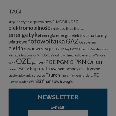
TAGI
E-MOBILNOŚĆ
benzyna
ciepłownictwo
akcje
elektromobilność
Enea
Energa
emisja CO2
energetyka
energia elektryczna
farmy
energia
fotowoltaika
GAZ
wiatrowe
Gaz System
giełda
inwestycje
KGHM
Lotos
GPW
lng
miedź
Ministerstwo
NFOŚiGW
odnawialne żrodła energii
offshore
Klimatu i Środowiska
OZE
PKN Orlen
PGE
PGNiG
paliwo
wind
Ropa naftowa
samochody elektryczne
PSE
PV
prawo
Tauron
URE
surowce
stacje ładowania
Tauron Polska Energia
wyniki finansowe
węgiel
ustawa
wodór
NEWSLETTER
E-mail*