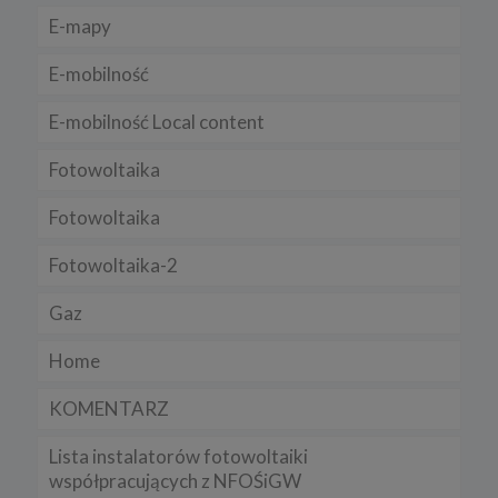
serwisu.
E-mapy
Niniejsza Polityka może być co pewien czas aktualizowana poprzez
zamieszczenie w serwisie jej nowej wersji.
E-mobilność
Regulamin serwisu
E-mobilność Local content
Fotowoltaika
Fotowoltaika
Fotowoltaika-2
Gaz
Home
KOMENTARZ
Lista instalatorów fotowoltaiki
współpracujących z NFOŚiGW