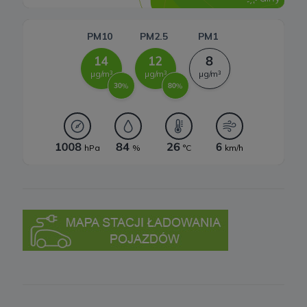
Zgodnie z RODO, przysługuje Ci:
a) prawo dostępu do swoich danych oraz otrzymania ich kopii;
b) prawo do sprostowania (poprawiania) swoich danych;
c) prawo do usunięcia danych, ograniczenia przetwarzania danych;
d) prawo do wniesienia sprzeciwu wobec przetwarzania danych;
e) prawo do przenoszenia danych;
f) prawo do wniesienia skargi do organu nadzorczego.
10 .Przekazywanie danych do państwa trzeciego lub
organizacji międzynarodowej
Nie przekazujemy Twoich danych poza teren Europejskiego
Obszaru Gospodarczego.
Pliki cookies
1. Co to są pliki cookies?
Cookies to fragmenty informacji, które są przechowywane na
Twoim komputerze, tablecie lub telefonie („Urządzenia końcowe”),
w momencie gdy odwiedzasz stronę internetową. Cookies
pozwalają zidentyfikować Urządzenie końcowe zawsze kiedy
odwiedzasz daną stronę.