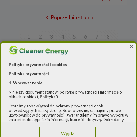
Poprzednia strona
1
2
3
4
5
6
7
8
9
10
11
12
13
14
15
16
17
18
19
20
21
22
23
24
Polityka prywatności i cookies
25
26
27
28
29
30
31
32
Polityka prywatności
33
34
35
36
37
38
39
40
1. Wprowadzenie
41
42
43
44
45
46
47
48
Niniejszy dokument stanowi politykę prywatności i informację o
plikach cookies („
Polityka
”).
49
50
51
52
53
54
55
56
Jesteśmy zobowiązani do ochrony prywatności osób
odwiedzających naszą stronę. Równocześnie, szanujemy prawo
57
58
59
60
61
62
63
64
użytkowników do prywatności i gwarantujemy im prawo wyboru w
zakresie udostępniania informacji, które ich dotyczą. Dokładamy
65
66
67
68
69
70
71
72
starań, aby przetwarzanie odbywało się zgodnie z obowiązującymi
przepisami, w szczególności rozporządzeniem Parlamentu
73
74
75
76
77
78
79
80
Wyjdź
Europejskiego i Rady (UE) 2016/979 z dnia 27 kwietnia 2016 r. w