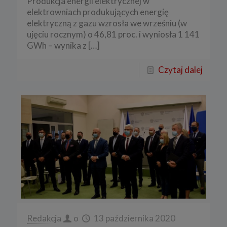
Produkcja energii elektrycznej w
elektrowniach produkujących energię
elektryczną z gazu wzrosła we wrześniu (w
ujęciu rocznym) o 46,81 proc. i wyniosła 1 141
GWh – wynika z
[…]
Czytaj dalej
Redakcja
o
13 października 2020