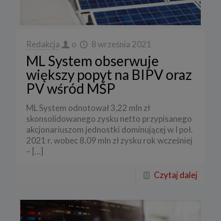
Redakcja
o
8 września 2021
ML System obserwuje
większy popyt na BIPV oraz
PV wśród MŚP
ML System odnotował 3,22 mln zł
skonsolidowanego zysku netto przypisanego
akcjonariuszom jednostki dominującej w I poł.
2021 r. wobec 8,09 mln zł zysku rok wcześniej
–
[…]
Czytaj dalej