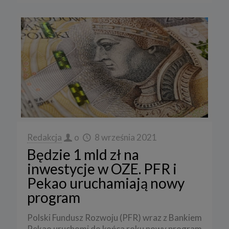
Redakcja
o
8 września 2021
Będzie 1 mld zł na
inwestycje w OZE. PFR i
Pekao uruchamiają nowy
program
Polski Fundusz Rozwoju (PFR) wraz z Bankiem
Pekao uruchomi do końca roku nowy program