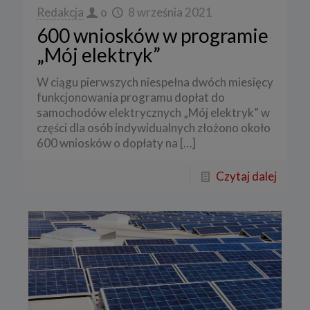
Redakcja
o
8 września 2021
600 wniosków w programie
„Mój elektryk”
W ciągu pierwszych niespełna dwóch miesięcy
funkcjonowania programu dopłat do
samochodów elektrycznych „Mój elektryk” w
części dla osób indywidualnych złożono około
600 wniosków o dopłaty na
[…]
Czytaj dalej