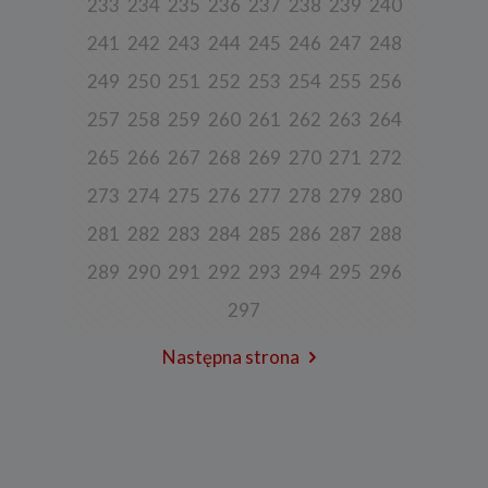
233
234
235
236
237
238
239
240
założenia konta lub korzystania z usługi newslettera, tj. imię,
nazwisko, adres e-mail.
241
242
243
244
245
246
247
248
4. Cel i podstawa przetwarzania danych
249
250
251
252
253
254
255
256
Twoje dane będą przetwarzane do celu:
257
258
259
260
261
262
263
264
a) realizacji usługi w oparciu o regulamin korzystania z serwisu, jeśli
użytkownik zarejestruje swoje konto lub skorzysta z usługi
265
266
267
268
269
270
271
272
newslettera (podstawa z art. 6 ust. 1 lit. b RODO),
b) dopasowania treści serwisu do zainteresowań użytkownika, a
273
274
275
276
277
278
279
280
także wykrywania nadużyć oraz pomiarów statystycznych i
udoskonalenia usług, będącego realizacją naszego prawnie
281
282
283
284
285
286
287
288
uzasadnionego interesu (podstawa z art. 6 ust. 1 lit. f RODO),
289
290
291
292
293
294
295
296
c) ewentualnego ustalenia, dochodzenia lub obrony przed
roszczeniami będącego realizacją naszego prawnie uzasadnionego
w tym interesu (podstawa z art. 6 ust. 1 lit. f RODO).
297
5. Wymóg podania danych
Następna strona
Podanie danych w celu realizacji usług jest niezbędne do
świadczenia tych usług. W razie niepodania tych danych usługa nie
będzie mogła być świadczona.
Przetwarzanie danych w pozostałych celach tj. dopasowanie treści
serwisu do zainteresowań, pomiarów statystycznych i
udoskonalenia usług w ramach serwisu jest niezbędne w celu
zapewnienia wysokiej jakości usług. Niezebranie Twoich danych