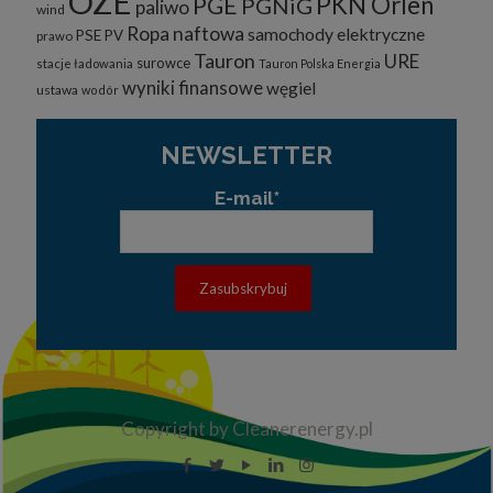
OZE
PKN Orlen
PGE
PGNiG
paliwo
wind
Ropa naftowa
samochody elektryczne
PSE
PV
prawo
Tauron
URE
surowce
stacje ładowania
Tauron Polska Energia
wyniki finansowe
węgiel
ustawa
wodór
NEWSLETTER
E-mail*
Copyright by Cleanerenergy.pl