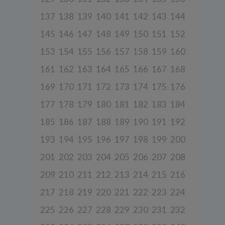
Niniejsza Polityka dotyczy przetwarzania danych osobowych,
których administratorem jest Cleaner Energy spółka z ograniczoną
137
138
139
140
141
142
143
144
odpowiedzialnością sp. k. z siedzibą w Warszawie, przy ul.
Dąbrowieckiej 6A lok. 6, 03-932 Warszawa, wpisana do rejestru
145
146
147
148
149
150
151
152
przedsiębiorców Krajowego Rejestru Sądowego, prowadzonego
przez Sąd Rejonowy dla m. st. Warszawy w Warszawie, XIII
Wydział Gospodarczy Krajowego Rejestru Sądowego za numerem
153
154
155
156
157
158
159
160
KRS 0000770248, REGON 382497533, NIP 1132992861
(„
Spółka
”).
161
162
163
164
165
166
167
168
Spółka, jako administrator danych osobowych, decyduje o celach i
169
170
171
172
173
174
175
176
sposobach przetwarzania danych osobowych użytkowników.
W sprawach ochrony swoich danych osobowych możesz
177
178
179
180
181
182
183
184
skontaktować się z nami:
185
186
187
188
189
190
191
192
a) pod adresem e-mail:
rodo@cleanerenergy.pl
193
194
195
196
197
198
199
200
b) pisemnie na adres siedziby Spółki.
201
202
203
204
205
206
207
208
3. Zakres przetwarzanych danych
209
210
211
212
213
214
215
216
Spółka przetwarza dane, które użytkownicy podają lub
217
218
219
220
221
222
223
224
udostępniają w historii przeglądania stron i aplikacji w ramach
korzystania z naszych usług (wraz ze zautomatyzowaną analizą
aktywności użytkownika na stronie).
225
226
227
228
229
230
231
232
Spółka przetwarza również dane, które użytkownik podaje w celu