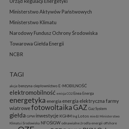
Urząd Regulacji Energetyki
Ministerstwo Aktywów Państwowych
Ministerstwo Klimatu
Narodowy Fundusz Ochrony Środowiska
Towarowa Giełda Energii
NCBR
TAGI
E-MOBILNOŚĆ
benzyna
ciepłownictwo
akcje
elektromobilność
Enea
Energa
emisja CO2
energetyka
energia elektryczna
farmy
energia
fotowoltaika
GAZ
wiatrowe
Gaz System
giełda
inwestycje
KGHM
Lotos
GPW
lng
miedź
Ministerstwo
NFOŚiGW
odnawialne żrodła energii
offshore
Klimatu i Środowiska