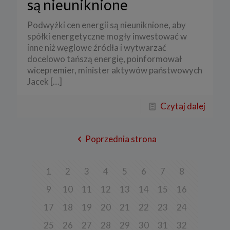
są nieuniknione
Podwyżki cen energii są nieuniknione, aby
spółki energetyczne mogły inwestować w
inne niż węglowe źródła i wytwarzać
docelowo tańszą energię, poinformował
wicepremier, minister aktywów państwowych
Jacek
[…]
Czytaj dalej
Poprzednia strona
1
2
3
4
5
6
7
8
9
10
11
12
13
14
15
16
17
18
19
20
21
22
23
24
25
26
27
28
29
30
31
32