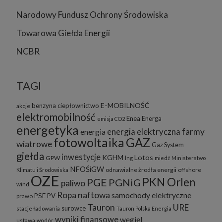
Narodowy Fundusz Ochrony Środowiska
Towarowa Giełda Energii
NCBR
TAGI
E-MOBILNOŚĆ
benzyna
ciepłownictwo
akcje
elektromobilność
Enea
Energa
emisja CO2
energetyka
energia elektryczna
farmy
energia
fotowoltaika
GAZ
wiatrowe
Gaz System
giełda
inwestycje
KGHM
Lotos
GPW
lng
miedź
Ministerstwo
NFOŚiGW
odnawialne żrodła energii
offshore
Klimatu i Środowiska
OZE
PKN Orlen
PGE
PGNiG
paliwo
wind
Ropa naftowa
samochody elektryczne
PSE
PV
prawo
Tauron
URE
surowce
stacje ładowania
Tauron Polska Energia
wyniki finansowe
węgiel
ustawa
wodór