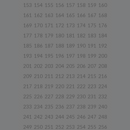
b) pisemnie na adres siedziby Spółki.
153
154
155
156
157
158
159
160
161
162
163
164
165
166
167
168
3. Zakres przetwarzanych danych
169
170
171
172
173
174
175
176
Spółka przetwarza dane, które użytkownicy podają lub
udostępniają w historii przeglądania stron i aplikacji w ramach
177
178
179
180
181
182
183
184
korzystania z naszych usług (wraz ze zautomatyzowaną analizą
aktywności użytkownika na stronie).
185
186
187
188
189
190
191
192
Spółka przetwarza również dane, które użytkownik podaje w celu
założenia konta lub korzystania z usługi newslettera, tj. imię,
193
194
195
196
197
198
199
200
nazwisko, adres e-mail.
201
202
203
204
205
206
207
208
4. Cel i podstawa przetwarzania danych
209
210
211
212
213
214
215
216
Twoje dane będą przetwarzane do celu:
a) realizacji usługi w oparciu o regulamin korzystania z serwisu, jeśli
217
218
219
220
221
222
223
224
użytkownik zarejestruje swoje konto lub skorzysta z usługi
newslettera (podstawa z art. 6 ust. 1 lit. b RODO),
225
226
227
228
229
230
231
232
b) dopasowania treści serwisu do zainteresowań użytkownika, a
233
234
235
236
237
238
239
240
także wykrywania nadużyć oraz pomiarów statystycznych i
udoskonalenia usług, będącego realizacją naszego prawnie
uzasadnionego interesu (podstawa z art. 6 ust. 1 lit. f RODO),
241
242
243
244
245
246
247
248
c) ewentualnego ustalenia, dochodzenia lub obrony przed
249
250
251
252
253
254
255
256
roszczeniami będącego realizacją naszego prawnie uzasadnionego