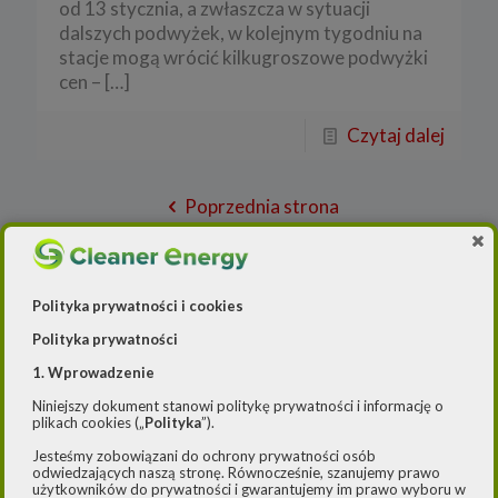
od 13 stycznia, a zwłaszcza w sytuacji
dalszych podwyżek, w kolejnym tygodniu na
stacje mogą wrócić kilkugroszowe podwyżki
cen –
[…]
Czytaj dalej
Poprzednia strona
1
2
3
4
5
6
7
8
Polityka prywatności i cookies
9
10
11
12
13
14
15
16
Polityka prywatności
17
18
19
20
21
22
23
24
1. Wprowadzenie
25
26
27
28
29
30
31
32
Niniejszy dokument stanowi politykę prywatności i informację o
plikach cookies („
Polityka
”).
33
34
35
36
37
38
39
40
Jesteśmy zobowiązani do ochrony prywatności osób
41
42
43
44
45
46
47
48
odwiedzających naszą stronę. Równocześnie, szanujemy prawo
użytkowników do prywatności i gwarantujemy im prawo wyboru w