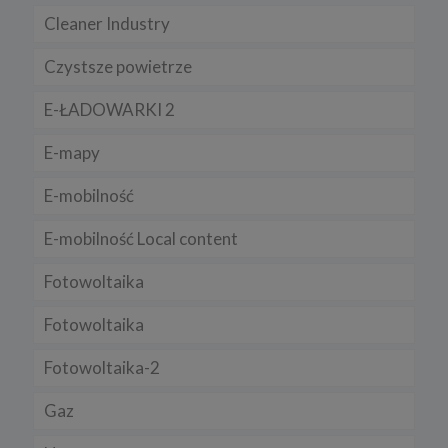
Chrome, Firefox, Safari
.
Cleaner Industry
Pamiętaj, że zmiana ustawienia plików cookies i podobnych
technologii może wpłynąć na sposób funkcjonowania naszego
Czystsze powietrze
serwisu.
Niniejsza Polityka może być co pewien czas aktualizowana poprzez
E-ŁADOWARKI 2
zamieszczenie w serwisie jej nowej wersji.
Regulamin serwisu
E-mapy
E-mobilność
E-mobilność Local content
Fotowoltaika
Fotowoltaika
Fotowoltaika-2
Gaz