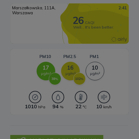
administratorami i wyłącznie zgodnie z poleceniami
administratorów.
Lądowa energetyka wiatrowa
9. Prawa podmiotów danych
Systemy magazynowania energii
Zgodnie z RODO, przysługuje Ci:
a) prawo dostępu do swoich danych oraz otrzymania ich kopii;
b) prawo do sprostowania (poprawiania) swoich danych;
c) prawo do usunięcia danych, ograniczenia przetwarzania danych;
d) prawo do wniesienia sprzeciwu wobec przetwarzania danych;
e) prawo do przenoszenia danych;
f) prawo do wniesienia skargi do organu nadzorczego.
10 .Przekazywanie danych do państwa trzeciego lub
organizacji międzynarodowej
Nie przekazujemy Twoich danych poza teren Europejskiego
Obszaru Gospodarczego.
Pliki cookies
1. Co to są pliki cookies?
Cookies to fragmenty informacji, które są przechowywane na