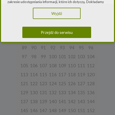
zakresie udostępniania informacji, które ich dotyczą. Dokładamy
49
50
51
52
53
54
55
56
starań, aby przetwarzanie odbywało się zgodnie z obowiązującymi
przepisami, w szczególności rozporządzeniem Parlamentu
57
58
59
60
61
62
63
64
Wyjdź
Europejskiego i Rady (UE) 2016/979 z dnia 27 kwietnia 2016 r. w
sprawie ochrony osób fizycznych w związku z przetwarzaniem
65
66
67
68
69
70
71
72
danych osobowych i w sprawie swobodnego przepływu takich
danych oraz uchylenia dyrektywy 95/46/WE (ogólne
rozporządzenie o ochronie danych) („
RODO
”) oraz ustawą z dnia
73
74
75
76
77
78
79
80
Przejdź do serwisu
10 maja 2018 roku o ochronie danych osobowych („
UODO
”).
81
82
83
84
85
86
87
88
2.
Administrator danych osobowych
89
90
91
92
93
94
95
96
Niniejsza Polityka dotyczy przetwarzania danych osobowych,
których administratorem jest Cleaner Energy spółka z ograniczoną
odpowiedzialnością sp. k. z siedzibą w Warszawie, przy ul.
97
98
99
100
101
102
103
104
Dąbrowieckiej 6A lok. 6, 03-932 Warszawa, wpisana do rejestru
przedsiębiorców Krajowego Rejestru Sądowego, prowadzonego
105
106
107
108
109
110
111
112
przez Sąd Rejonowy dla m. st. Warszawy w Warszawie, XIII
Wydział Gospodarczy Krajowego Rejestru Sądowego za numerem
113
114
115
116
117
118
119
120
KRS 0000770248, REGON 382497533, NIP 1132992861
(„
Spółka
”).
121
122
123
124
125
126
127
128
Spółka, jako administrator danych osobowych, decyduje o celach i
sposobach przetwarzania danych osobowych użytkowników.
129
130
131
132
133
134
135
136
W sprawach ochrony swoich danych osobowych możesz
137
138
139
140
141
142
143
144
skontaktować się z nami:
a) pod adresem e-mail:
rodo@cleanerenergy.pl
145
146
147
148
149
150
151
152