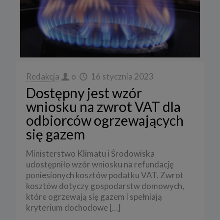
Redakcja
o
16 stycznia 2023
Dostępny jest wzór
wniosku na zwrot VAT dla
odbiorców ogrzewających
się gazem
Ministerstwo Klimatu i Środowiska
udostępniło wzór wniosku na refundację
poniesionych kosztów podatku VAT. Zwrot
kosztów dotyczy gospodarstw domowych,
które ogrzewają się gazem i spełniają
kryterium dochodowe
[…]