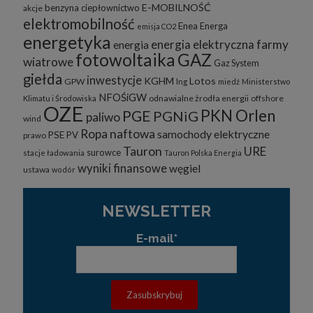
E-MOBILNOŚĆ
benzyna
ciepłownictwo
akcje
elektromobilność
Enea
Energa
emisja CO2
energetyka
energia elektryczna
farmy
energia
fotowoltaika
GAZ
wiatrowe
Gaz System
giełda
inwestycje
KGHM
Lotos
GPW
lng
miedź
Ministerstwo
NFOŚiGW
odnawialne żrodła energii
offshore
Klimatu i Środowiska
OZE
PKN Orlen
PGE
PGNiG
paliwo
wind
Ropa naftowa
samochody elektryczne
PSE
PV
prawo
Tauron
URE
surowce
stacje ładowania
Tauron Polska Energia
wyniki finansowe
węgiel
ustawa
wodór
NEWSLETTER
E-mail*