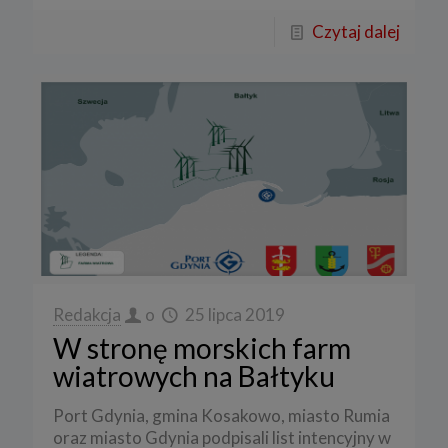
Czytaj dalej
Redakcja
o
25 lipca 2019
W stronę morskich farm
wiatrowych na Bałtyku
Port Gdynia, gmina Kosakowo, miasto Rumia
oraz miasto Gdynia podpisali list intencyjny w