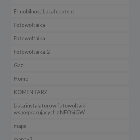
zamieszczenie w serwisie jej nowej wersji.
E-mobilność Local content
Regulamin serwisu
Fotowoltaika
Fotowoltaika
Fotowoltaika-2
Gaz
Home
KOMENTARZ
Lista instalatorów fotowoltaiki
współpracujących z NFOŚiGW
mapa
mapav2