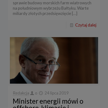
sprawie budowy morskich farm wiatrowych
na południowym wybrzeżu Bałtyku. Warte
miliardy złotych przedsięwzięcie
[…]
Czytaj dalej
Redakcja
o
24 lipca 2019
Minister energii mówi o
offshore, klimacie i