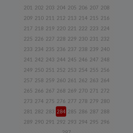
udostępniają w historii przeglądania stron i aplikacji w ramach
201
202
203
204
205
206
207
208
korzystania z naszych usług (wraz ze zautomatyzowaną analizą
aktywności użytkownika na stronie).
209
210
211
212
213
214
215
216
Spółka przetwarza również dane, które użytkownik podaje w celu
założenia konta lub korzystania z usługi newslettera, tj. imię,
217
218
219
220
221
222
223
224
nazwisko, adres e-mail.
225
226
227
228
229
230
231
232
4. Cel i podstawa przetwarzania danych
233
234
235
236
237
238
239
240
Twoje dane będą przetwarzane do celu:
a) realizacji usługi w oparciu o regulamin korzystania z serwisu, jeśli
241
242
243
244
245
246
247
248
użytkownik zarejestruje swoje konto lub skorzysta z usługi
newslettera (podstawa z art. 6 ust. 1 lit. b RODO),
249
250
251
252
253
254
255
256
b) dopasowania treści serwisu do zainteresowań użytkownika, a
257
258
259
260
261
262
263
264
także wykrywania nadużyć oraz pomiarów statystycznych i
udoskonalenia usług, będącego realizacją naszego prawnie
uzasadnionego interesu (podstawa z art. 6 ust. 1 lit. f RODO),
265
266
267
268
269
270
271
272
c) ewentualnego ustalenia, dochodzenia lub obrony przed
273
274
275
276
277
278
279
280
roszczeniami będącego realizacją naszego prawnie uzasadnionego
w tym interesu (podstawa z art. 6 ust. 1 lit. f RODO).
281
282
283
284
285
286
287
288
5. Wymóg podania danych
289
290
291
292
293
294
295
296
Podanie danych w celu realizacji usług jest niezbędne do
świadczenia tych usług. W razie niepodania tych danych usługa nie
297